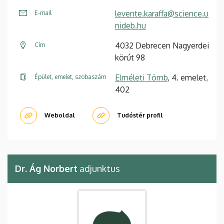
levente.karaffa@science.u
E-mail
nideb.hu
4032 Debrecen Nagyerdei
Cím
körút 98
Elméleti Tömb
, 4. emelet,
Épület, emelet, szobaszám
402
Weboldal
Tudóstér profil
Dr. Ág Norbert
adjunktus