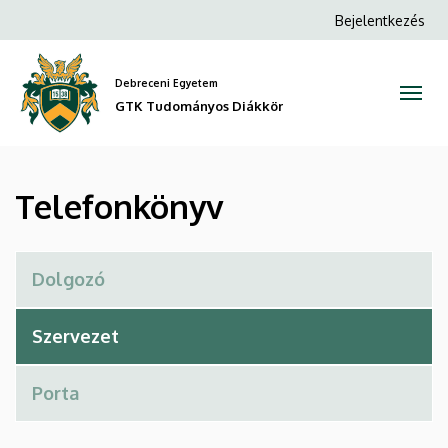
Telefonkönyv
Ugrás
Anonim
Bejelentkezés
a
Felhasználói
|
tartalomra
fiók
Debreceni Egyetem
GTK
menüje
GTK Tudományos Diákkör
Tudományos
Diákkör
Telefonkönyv