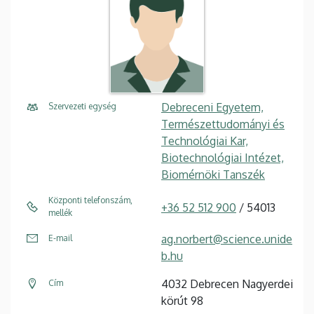
Debreceni Egyetem,
Szervezeti egység
Természettudományi és
Technológiai Kar,
Biotechnológiai Intézet,
Biomérnöki Tanszék
Központi telefonszám,
+36 52 512 900
/ 54013
mellék
ag.norbert@science.unide
E-mail
b.hu
4032 Debrecen Nagyerdei
Cím
körút 98