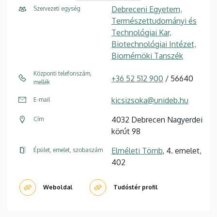
Debreceni Egyetem,
Szervezeti egység
Természettudományi és
Technológiai Kar,
Biotechnológiai Intézet,
Biomérnöki Tanszék
Központi telefonszám,
+36 52 512 900
/ 56640
mellék
kicsizsoka@unideb.hu
E-mail
4032 Debrecen Nagyerdei
Cím
körút 98
Elméleti Tömb
, 4. emelet,
Épület, emelet, szobaszám
402
Weboldal
Tudóstér profil