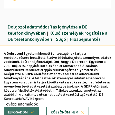
Dolgozói adatmódosítás igénylése a DE
telefonkönyvében
|
Külső személyek rögzítése a
DE telefonkönyvében
|
Súgó
|
Hibabejelentés
A Debreceni Egyetem kiemelt fontosságúnak tartja a
rendelkezésére bocsátott, illetve birtokába jutott személyes adatok
védelmét. Ezúton tájékoztatjuk Önt, hogy a Debreceni Egyetem a
2018. május 25. napjától kötelezően alkalmazandó Általános
Adatvédelmi Rendelet alapján felülvizsgálta folyamatait és
beépítette a GDPR előírásait az adatkezelési és adatvédelmi
tevékenységébe. A felhasználók személyes adatait a Debreceni
Egyetem korábban is teljes körültekintéssel kezelte, megfelelve az
érvényben lévő adatkezelési szabályozásoknak. A GDPR előírásait
követve frissítettük Adatvédelmi Tájékoztatónkat, amelyet az
Adatvédelem
Adatvédelem
alábbi linkre kattintva olvashat el:
Adatkezelési tájékoztató.
DE
Kancellária WAV Központ
Technikai információk
További információk
ELFOGADOM
KÖSZÖNÖM, NEM
Copyright © 2026 Unideb