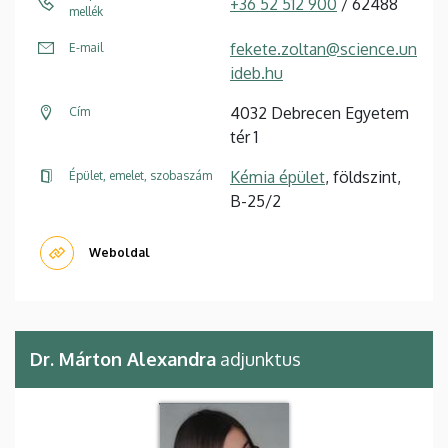
+36 52 512 900
/ 62488
mellék
fekete.zoltan@science.un
E-mail
ideb.hu
4032 Debrecen Egyetem
Cím
tér 1
Kémia épület
, földszint,
Épület, emelet, szobaszám
B-25/2
Weboldal
Dr. Márton Alexandra
adjunktus