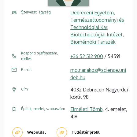
Debreceni Egyetem,
Szervezeti egység
Természettudományi és
Technológiai Kar,
Biotechnológiai Intézet,
Biomérnöki Tanszék
Központi telefonszám,
+36 52 512 900
/ 54591
mellék
molnar.akos@science.uni
E-mail
deb.hu
4032 Debrecen Nagyerdei
Cím
körút 98
Elméleti Tömb
, 4. emelet,
Épület, emelet, szobaszám
418
Weboldal
Tudóstér profil