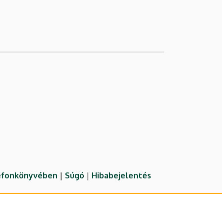
lefonkönyvében
|
Súgó
|
Hibabejelentés