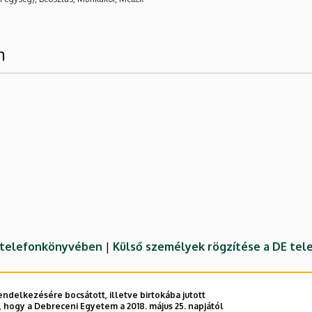
m
E telefonkönyvében
|
Külső személyek rögzítése a DE te
ndelkezésére bocsátott, illetve birtokába jutott
 hogy a Debreceni Egyetem a 2018. május 25. napjától