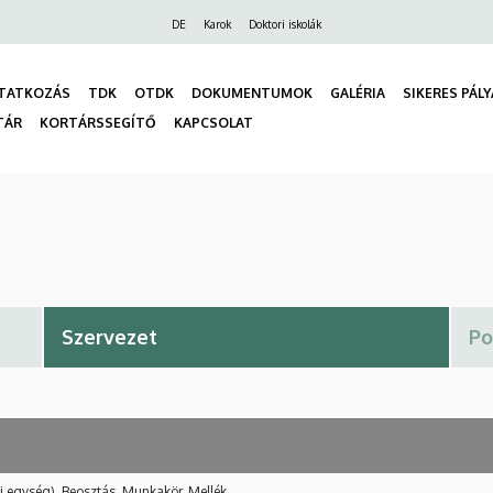
Felső
DE
Karok
Doktori iskolák
navigáció
TATKOZÁS
TDK
OTDK
DOKUMENTUMOK
GALÉRIA
SIKERES PÁL
TÁR
KORTÁRSSEGÍTŐ
KAPCSOLAT
gáció
i egység), Beosztás, Munkakör, Mellék