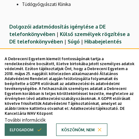
Tüdőgyógyászati Klinika
Dolgozói adatmódosítás igénylése a DE
telefonkönyvében
|
Külső személyek rögzítése a
DE telefonkönyvében
|
Súgó
|
Hibabejelentés
A Debreceni Egyetem kiemelt fontosságúnak tartja a
rendelkezésére bocsátott, illetve birtokába jutott személyes adatok
védelmét. Ezúton tájékoztatjuk Önt, hogy a Debreceni Egyetem a
2018. május 25. napjától kötelezően alkalmazandó Általános
Adatvédelmi Rendelet alapján felülvizsgálta folyamatait és
beépítette a GDPR előírásait az adatkezelési és adatvédelmi
tevékenységébe. A felhasználók személyes adatait a Debreceni
Egyetem korábban is teljes körültekintéssel kezelte, megfelelve az
érvényben lévő adatkezelési szabályozásoknak. A GDPR előírásait
követve frissítettük Adatvédelmi Tájékoztatónkat, amelyet az
Adatvédelem
Adatvédelem
alábbi linkre kattintva olvashat el:
Adatkezelési tájékoztató.
DE
Kancellária WAV Központ
Technikai információk
További információk
ELFOGADOM
KÖSZÖNÖM, NEM
Copyright © 2026 Unideb