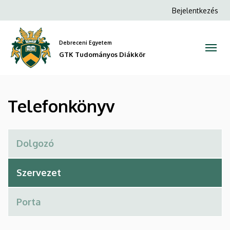
Telefonkönyv
Ugrás
Anonim
Bejelentkezés
a
Felhasználói
|
tartalomra
fiók
Debreceni Egyetem
GTK
menüje
GTK Tudományos Diákkör
Tudományos
Diákkör
Telefonkönyv