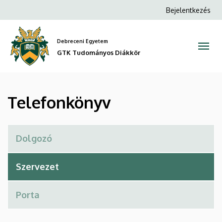
Telefonkönyv
Ugrás
Anonim
Bejelentkezés
a
Felhasználói
|
tartalomra
fiók
Debreceni Egyetem
GTK
menüje
GTK Tudományos Diákkör
Tudományos
Diákkör
Telefonkönyv