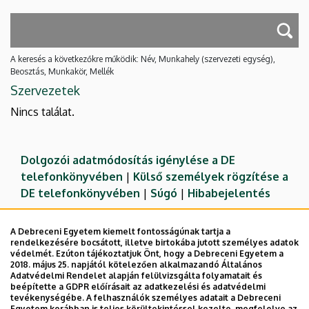
A keresés a következőkre működik: Név, Munkahely (szervezeti egység),
Beosztás, Munkakör, Mellék
Szervezetek
Nincs találat.
Dolgozói adatmódosítás igénylése a DE
telefonkönyvében
|
Külső személyek rögzítése a
DE telefonkönyvében
|
Súgó
|
Hibabejelentés
A Debreceni Egyetem kiemelt fontosságúnak tartja a
rendelkezésére bocsátott, illetve birtokába jutott személyes adatok
védelmét. Ezúton tájékoztatjuk Önt, hogy a Debreceni Egyetem a
2018. május 25. napjától kötelezően alkalmazandó Általános
Adatvédelmi Rendelet alapján felülvizsgálta folyamatait és
beépítette a GDPR előírásait az adatkezelési és adatvédelmi
tevékenységébe. A felhasználók személyes adatait a Debreceni
Egyetem korábban is teljes körültekintéssel kezelte, megfelelve az