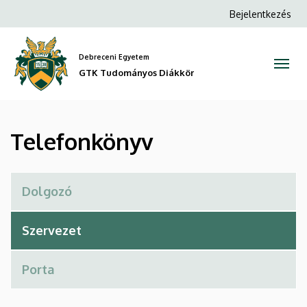
Telefonkönyv
Ugrás
Anonim
Bejelentkezés
a
Felhasználói
|
tartalomra
fiók
Debreceni Egyetem
GTK
menüje
GTK Tudományos Diákkör
Tudományos
Diákkör
Telefonkönyv