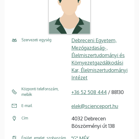
Debreceni Egyetem,
Szervezeti egység
Mezőgazdaság-,
Élelmiszertudományi és
Környezetgazdálkodási
Kar, Élelmiszertudományi
Intézet
Központi telefonszám,
+36 52 508 444
/ 88130
mellék
elek@scienceport.hu
E-mail
4032 Debrecen
Cím
Böszörményi út 138
"G" MÉK,
Épület, emelet, szobaszám