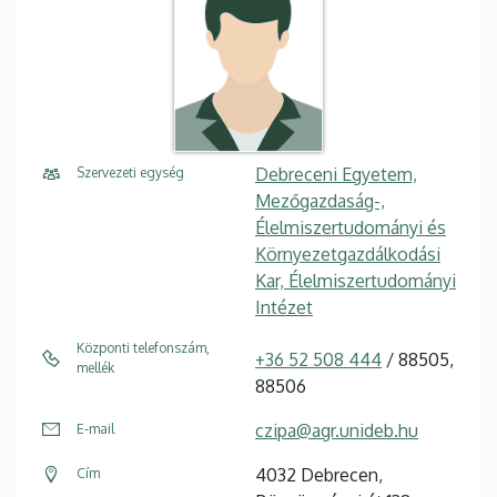
Debreceni Egyetem,
Szervezeti egység
Mezőgazdaság-,
Élelmiszertudományi és
Környezetgazdálkodási
Kar, Élelmiszertudományi
Intézet
Központi telefonszám,
+36 52 508 444
/ 88505,
mellék
88506
czipa@agr.unideb.hu
E-mail
4032 Debrecen,
Cím