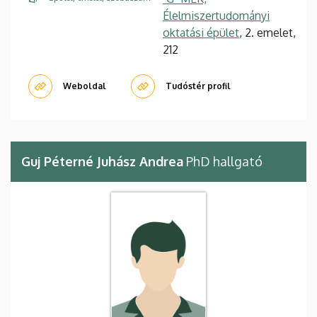
Élelmiszertudományi
oktatási épület
, 2. emelet,
212
Weboldal
Tudóstér profil
Guj Péterné Juhász Andrea
PhD hallgató