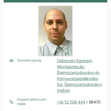
Debreceni Egyetem,
Szervezeti egység
Mezőgazdaság-,
Élelmiszertudományi és
Környezetgazdálkodási
Kar, Élelmiszertudományi
Intézet
Központi telefonszám,
+36 52 508 444
/ 88470
mellék