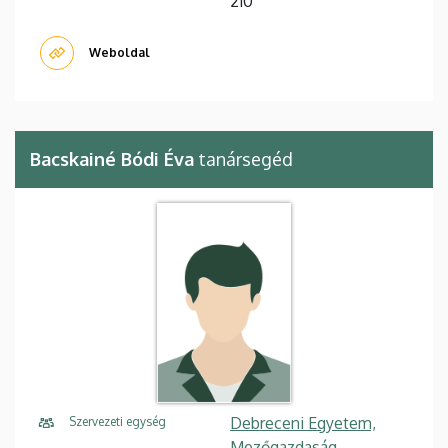
210
Weboldal
Bacskainé Bódi Éva
tanársegéd
Debreceni Egyetem,
Szervezeti egység
Mezőgazdaság-,