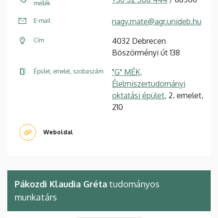
mellék
nagy.mate@agr.unideb.hu
E-mail
4032 Debrecen
Cím
Böszörményi út 138
"G" MÉK,
Épület, emelet, szobaszám
Élelmiszertudományi
oktatási épület
, 2. emelet,
210
Weboldal
Pákozdi Klaudia Gréta
tudományos
munkatárs