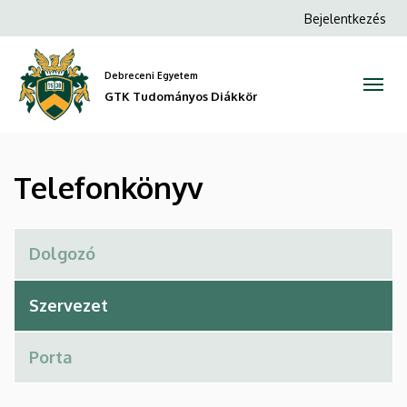
Telefonkönyv
Ugrás
Anonim
Bejelentkezés
a
Felhasználói
|
tartalomra
fiók
Debreceni Egyetem
GTK
menüje
GTK Tudományos Diákkör
Tudományos
Diákkör
Telefonkönyv