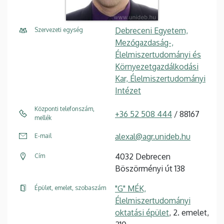
Debreceni Egyetem,
Szervezeti egység
Mezőgazdaság-,
Élelmiszertudományi és
Környezetgazdálkodási
Kar, Élelmiszertudományi
Intézet
Központi telefonszám,
+36 52 508 444
/ 88167
mellék
alexal@agr.unideb.hu
E-mail
4032 Debrecen
Cím
Böszörményi út 138
"G" MÉK,
Épület, emelet, szobaszám
Élelmiszertudományi
oktatási épület
, 2. emelet,