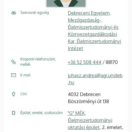
Debreceni Egyetem,
Szervezeti egység
Mezőgazdaság-,
Élelmiszertudományi és
Környezetgazdálkodási
Kar, Élelmiszertudományi
Intézet
Központi telefonszám,
+36 52 508 444
/ 88170
mellék
juhasz.andrea@agr.unideb
E-mail
.hu
4032 Debrecen
Cím
Böszörményi út 138
"G" MÉK,
Épület, emelet, szobaszám
Élelmiszertudományi
oktatási épület
, 2. emelet,