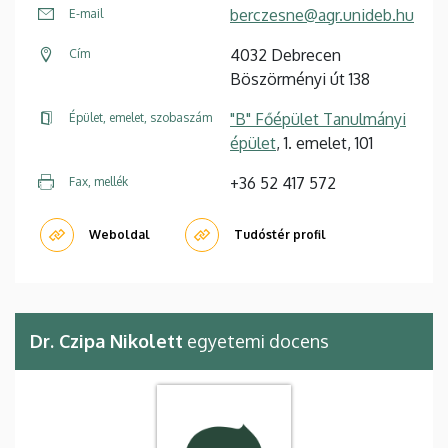
berczesne@agr.unideb.hu
E-mail
4032 Debrecen
Cím
Böszörményi út 138
"B" Főépület Tanulmányi
Épület, emelet, szobaszám
épület
, 1. emelet, 101
+36 52 417 572
Fax, mellék
Weboldal
Tudóstér profil
Dr. Czipa Nikolett
egyetemi docens