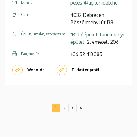
pelesf@agr.unideb.hu
E-mail
4032 Debrecen
Cím
Böszörményi út 138
"B" Főépület Tanulmányi
Épület, emelet, szobaszám
épület
, 2. emelet, 206
+36 52 413 385
Fax, mellék
Weboldal
Tudóstér profil
Oldalszámozás
1
2
›
»
Jelenlegi
Oldal
Következő
Utolsó
oldal
oldal
oldal