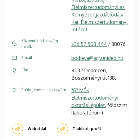
Élelmiszertudományi és
Környezetgazdálkodási
Kar, Élelmiszertudományi
Intézet
Központi telefonszám,
+36 52 508 444
/ 88076
mellék
bodieva@agr.unideb.hu
E-mail
4032 Debrecen,
Cím
Böszörményi út 138.
"G" MÉK,
Épület, emelet, szobaszám
Élelmiszertudományi
oktatási épület
, földszint
(laboratórium)
Weboldal
Tudóstér profil