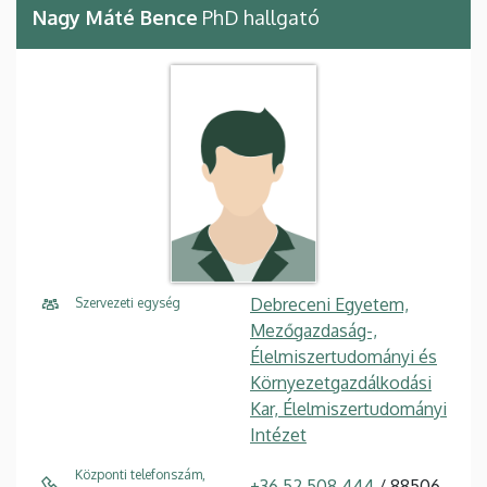
Nagy Máté Bence
PhD hallgató
Debreceni Egyetem,
Szervezeti egység
Mezőgazdaság-,
Élelmiszertudományi és
Környezetgazdálkodási
Kar, Élelmiszertudományi
Intézet
Központi telefonszám,
+36 52 508 444
/ 88506