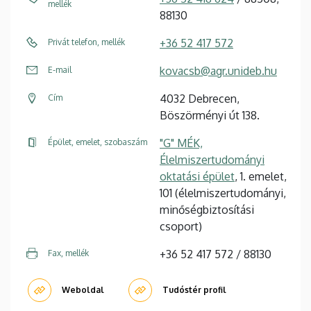
mellék
88130
+36 52 417 572
Privát telefon, mellék
kovacsb@agr.unideb.hu
E-mail
4032 Debrecen,
Cím
Böszörményi út 138.
"G" MÉK,
Épület, emelet, szobaszám
Élelmiszertudományi
oktatási épület
, 1. emelet,
101 (élelmiszertudományi,
minőségbiztosítási
csoport)
+36 52 417 572 / 88130
Fax, mellék
Weboldal
Tudóstér profil