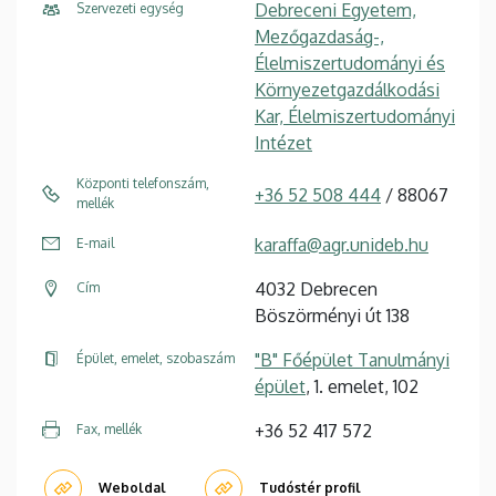
Debreceni Egyetem,
Szervezeti egység
Mezőgazdaság-,
Élelmiszertudományi és
Környezetgazdálkodási
Kar, Élelmiszertudományi
Intézet
Központi telefonszám,
+36 52 508 444
/ 88067
mellék
karaffa@agr.unideb.hu
E-mail
4032 Debrecen
Cím
Böszörményi út 138
"B" Főépület Tanulmányi
Épület, emelet, szobaszám
épület
, 1. emelet, 102
+36 52 417 572
Fax, mellék
Weboldal
Tudóstér profil