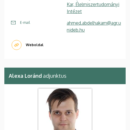
Kar, Élelmiszertudományi
Intézet
ahmed.abdelhakam@agr.u
E-mail
nideb.hu
Weboldal
Alexa Loránd
adjunktus