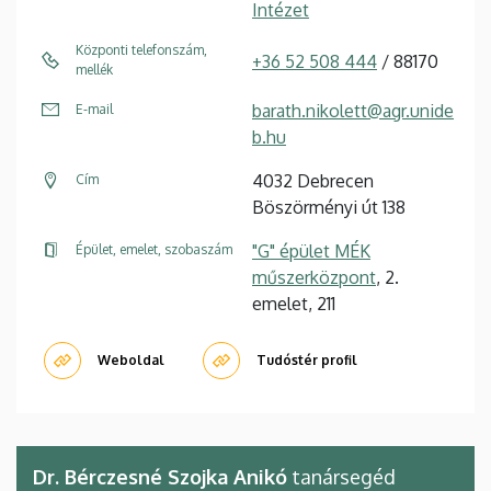
Intézet
Központi telefonszám,
+36 52 508 444
/ 88170
mellék
barath.nikolett@agr.unide
E-mail
b.hu
4032 Debrecen
Cím
Böszörményi út 138
"G" épület MÉK
Épület, emelet, szobaszám
műszerközpont
, 2.
emelet, 211
Weboldal
Tudóstér profil
Dr. Bérczesné Szojka Anikó
tanársegéd