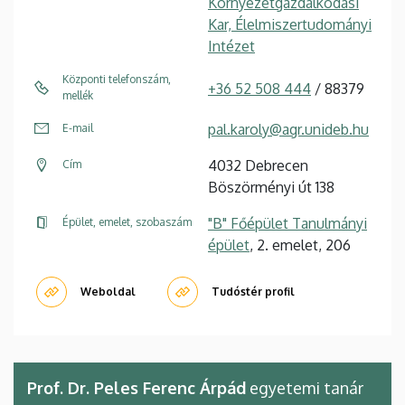
Környezetgazdálkodási
Kar, Élelmiszertudományi
Intézet
Központi telefonszám,
+36 52 508 444
/ 88379
mellék
pal.karoly@agr.unideb.hu
E-mail
4032 Debrecen
Cím
Böszörményi út 138
"B" Főépület Tanulmányi
Épület, emelet, szobaszám
épület
, 2. emelet, 206
Weboldal
Tudóstér profil
Prof. Dr. Peles Ferenc Árpád
egyetemi tanár