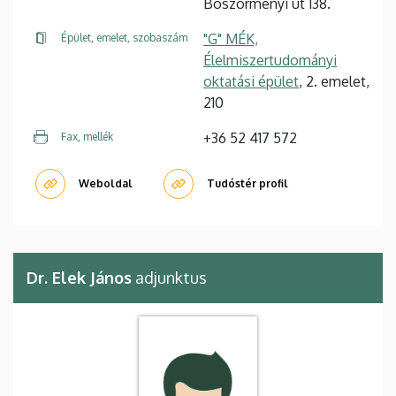
Böszörményi út 138.
"G" MÉK,
Épület, emelet, szobaszám
Élelmiszertudományi
oktatási épület
, 2. emelet,
210
+36 52 417 572
Fax, mellék
Weboldal
Tudóstér profil
Dr. Elek János
adjunktus