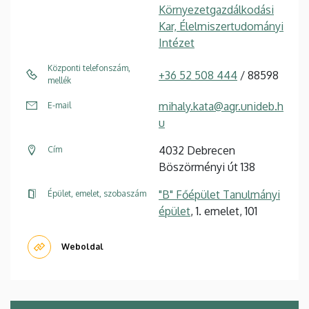
Környezetgazdálkodási
Kar, Élelmiszertudományi
Intézet
Központi telefonszám,
+36 52 508 444
/ 88598
mellék
mihaly.kata@agr.unideb.h
E-mail
u
4032 Debrecen
Cím
Böszörményi út 138
"B" Főépület Tanulmányi
Épület, emelet, szobaszám
épület
, 1. emelet, 101
Weboldal