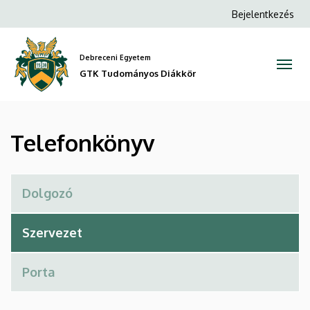
Telefonkönyv
Ugrás
Anonim
Bejelentkezés
a
Felhasználói
|
tartalomra
fiók
Debreceni Egyetem
GTK
menüje
GTK Tudományos Diákkör
Tudományos
Diákkör
Telefonkönyv