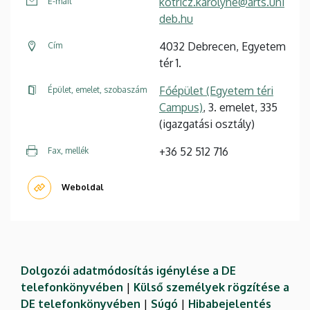
kotricz.karolyne@arts.uni
E-mail
deb.hu
4032 Debrecen, Egyetem
Cím
tér 1.
Főépület (Egyetem téri
Épület, emelet, szobaszám
Campus)
, 3. emelet, 335
(igazgatási osztály)
+36 52 512 716
Fax, mellék
Weboldal
Dolgozói adatmódosítás igénylése a DE
telefonkönyvében
|
Külső személyek rögzítése a
DE telefonkönyvében
|
Súgó
|
Hibabejelentés