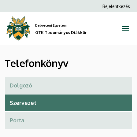
Telefonkönyv
Ugrás
Anonim
Bejelentkezés
a
Felhasználói
|
tartalomra
fiók
Debreceni Egyetem
GTK
menüje
GTK Tudományos Diákkör
Tudományos
Diákkör
Telefonkönyv