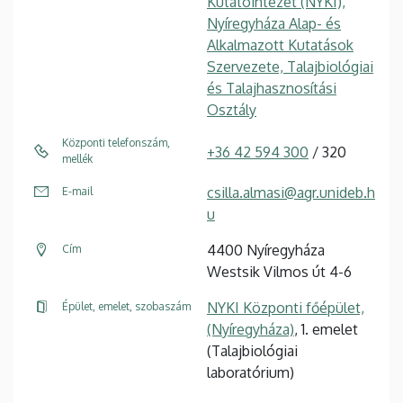
Kutatóintézet (NYKI),
Nyíregyháza Alap- és
Alkalmazott Kutatások
Szervezete, Talajbiológiai
és Talajhasznosítási
Osztály
Központi telefonszám,
+36 42 594 300
/ 320
mellék
csilla.almasi@agr.unideb.h
E-mail
u
4400 Nyíregyháza
Cím
Westsik Vilmos út 4-6
NYKI Központi főépület,
Épület, emelet, szobaszám
(Nyíregyháza)
, 1. emelet
(Talajbiológiai
laboratórium)