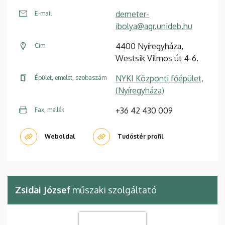
demeter-
E-mail
ibolya@agr.unideb.hu
4400 Nyíregyháza,
Cím
Westsik Vilmos út 4-6.
NYKI Központi főépület,
Épület, emelet, szobaszám
(Nyíregyháza)
+36 42 430 009
Fax, mellék
Weboldal
Tudóstér profil
Zsidai József
műszaki szolgáltató