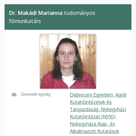
Dr. Makádi Marianna
tudományos
főmunkatárs
Debreceni Egyetem, Agrár
Szervezeti egység
Kutatóintézetek és
Tangazdaság, Nyíregyházi
Kutatóintézet (NYKI),
Nyíregyháza Alap- és
Alkalmazott Kutatások