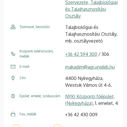
Szervezete, Talajbiológiai
és Talajhasznosítási
Osztály
Talajbiológiai és
Szervezet, beosztás
Talajhasznosítási Osztály,
mb. osztályvezető
Központi telefonszám,
+36 42 594 300
/ 306
mellék
makadim@agr.unideb.hu
E-mail
4400 Nyíregyháza,
Cím
Westsik Vilmos út 4-6.
NYKI Központi főépület,
Épület, emelet, szobaszám
(Nyíregyháza)
, 1. emelet, 4
+36 42 430 009
Fax, mellék