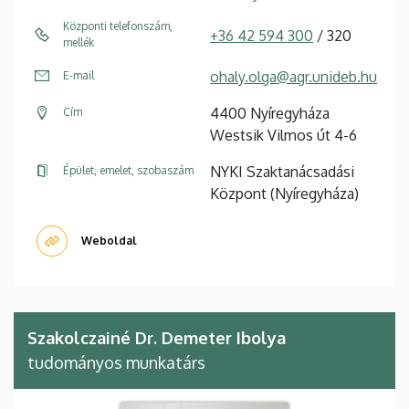
Központi telefonszám,
+36 42 594 300
/ 320
mellék
ohaly.olga@agr.unideb.hu
E-mail
4400 Nyíregyháza
Cím
Westsik Vilmos út 4-6
NYKI Szaktanácsadási
Épület, emelet, szobaszám
Központ (Nyíregyháza)
Weboldal
Szakolczainé Dr. Demeter Ibolya
tudományos munkatárs