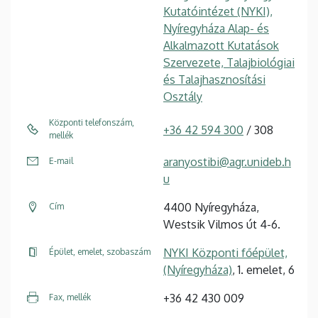
Kutatóintézet (NYKI),
Nyíregyháza Alap- és
Alkalmazott Kutatások
Szervezete, Talajbiológiai
és Talajhasznosítási
Osztály
Központi telefonszám,
+36 42 594 300
/ 308
mellék
aranyostibi@agr.unideb.h
E-mail
u
4400 Nyíregyháza,
Cím
Westsik Vilmos út 4-6.
NYKI Központi főépület,
Épület, emelet, szobaszám
(Nyíregyháza)
, 1. emelet, 6
+36 42 430 009
Fax, mellék