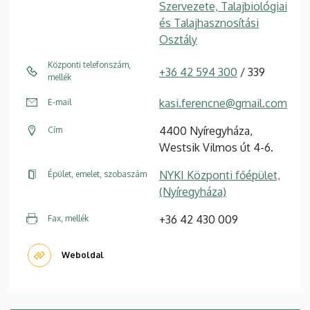
Szervezete, Talajbiológiai
és Talajhasznosítási
Osztály
Központi telefonszám,
+36 42 594 300
/ 339
mellék
kasi.ferencne@gmail.com
E-mail
4400 Nyíregyháza,
Cím
Westsik Vilmos út 4-6.
NYKI Központi főépület,
Épület, emelet, szobaszám
(Nyíregyháza)
+36 42 430 009
Fax, mellék
Weboldal