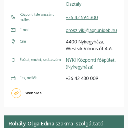
Osztály
Központi telefonszám,
+36 42 594 300
mellék
orosz.viki@agr.unideb.hu
E-mail
4400 Nyíregyháza,
Cím
Westsik Vilmos út 4-6.
NYKI Központi főépület,
Épület, emelet, szobaszám
(Nyíregyháza)
+36 42 430 009
Fax, mellék
Weboldal
Rohály Olga Edina
szakmai szolgáltató