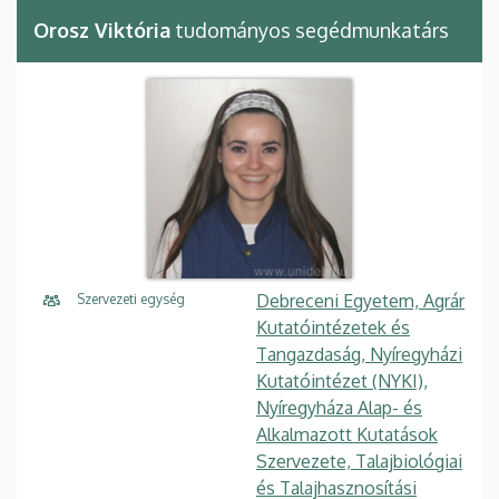
Orosz Viktória
tudományos segédmunkatárs
Debreceni Egyetem, Agrár
Szervezeti egység
Kutatóintézetek és
Tangazdaság, Nyíregyházi
Kutatóintézet (NYKI),
Nyíregyháza Alap- és
Alkalmazott Kutatások
Szervezete, Talajbiológiai
és Talajhasznosítási