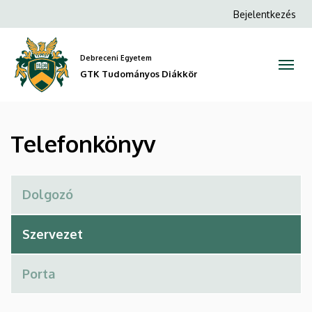
Telefonkönyv
Ugrás
Anonim
Bejelentkezés
a
Felhasználói
|
tartalomra
fiók
Debreceni Egyetem
GTK
menüje
GTK Tudományos Diákkör
Tudományos
Diákkör
Telefonkönyv