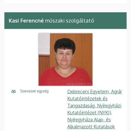
Kasi Ferencné
műszaki szolgáltató
Debreceni Egyetem, Agrár
Szervezeti egység
Kutatóintézetek és
Tangazdaság, Nyíregyházi
Kutatóintézet (NYKI),
Nyíregyháza Alap- és
Alkalmazott Kutatások