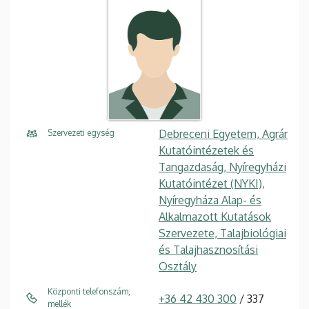
Debreceni Egyetem, Agrár
Szervezeti egység
Kutatóintézetek és
Tangazdaság, Nyíregyházi
Kutatóintézet (NYKI),
Nyíregyháza Alap- és
Alkalmazott Kutatások
Szervezete, Talajbiológiai
és Talajhasznosítási
Osztály
Központi telefonszám,
+36 42 430 300
/ 337
mellék