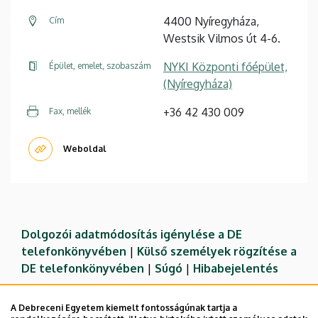
4400 Nyíregyháza,
Cím
Westsik Vilmos út 4-6.
NYKI Központi főépület,
Épület, emelet, szobaszám
(Nyíregyháza)
+36 42 430 009
Fax, mellék
Weboldal
Dolgozói adatmódosítás igénylése a DE
telefonkönyvében
|
Külső személyek rögzítése a
DE telefonkönyvében
|
Súgó
|
Hibabejelentés
A Debreceni Egyetem kiemelt fontosságúnak tartja a