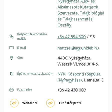
Nyíregyháza Alap- és
Alkalmazott Kutatások
Szervezete, Talajbiológiai
és Talajhasznosítási
Osztály
Központi telefonszám,
+36 42 594 300
/ 315
mellék
henzsel@agr.unideb.hu
E-mail
4400 Nyíregyháza,
Cím
Westsik Vilmos út 4-6.
NYKI Központi főépület,
Épület, emelet, szobaszám
(Nyíregyháza)
, 1. emelet, 3
+36 42 430 009
Fax, mellék
Weboldal
Tudóstér profil