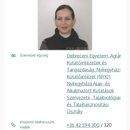
Debreceni Egyetem, Agrár
Szervezeti egység
Kutatóintézetek és
Tangazdaság, Nyíregyházi
Kutatóintézet (NYKI),
Nyíregyháza Alap- és
Alkalmazott Kutatások
Szervezete, Talajbiológiai
és Talajhasznosítási
Osztály
Központi telefonszám,
+36 42 594 300
/ 320
mellék