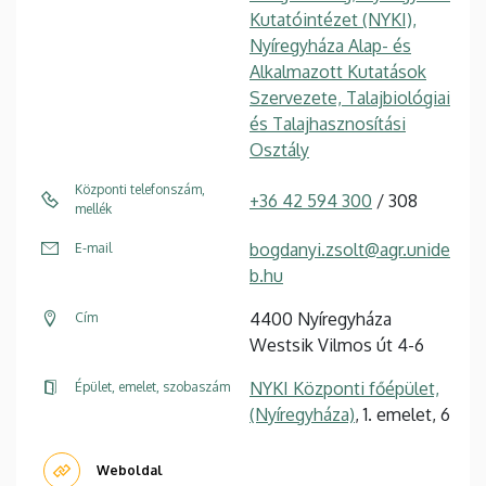
Kutatóintézet (NYKI),
Nyíregyháza Alap- és
Alkalmazott Kutatások
Szervezete, Talajbiológiai
és Talajhasznosítási
Osztály
Központi telefonszám,
+36 42 594 300
/ 308
mellék
bogdanyi.zsolt@agr.unide
E-mail
b.hu
4400 Nyíregyháza
Cím
Westsik Vilmos út 4-6
NYKI Központi főépület,
Épület, emelet, szobaszám
(Nyíregyháza)
, 1. emelet, 6
Weboldal