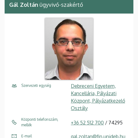
Gál Zoltán
ügyvivő-szakértő
Debreceni Egyetem,
Szervezeti egység
Kancellária, Pályázati
Központ, Pályázatkezelő
Osztály
Központi telefonszám,
+36 52 512 700
/ 74295
mellék
gal.zoltan@fin.unideb.hu
E-mail