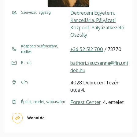
Debreceni Egyetem,
Szervezeti egység
Kancellária, Pályázati
Központ, Pályázatkezelő
Osztály
Központi telefonszám,
+36 52 512 700
/ 73770
mellék
bathori.zsuzsanna@fin.uni
E-mail
deb.hu
4028 Debrecen Tüzér
Cím
utca 4.
Forest Center
, 4. emelet
Épület, emelet, szobaszám
Weboldal