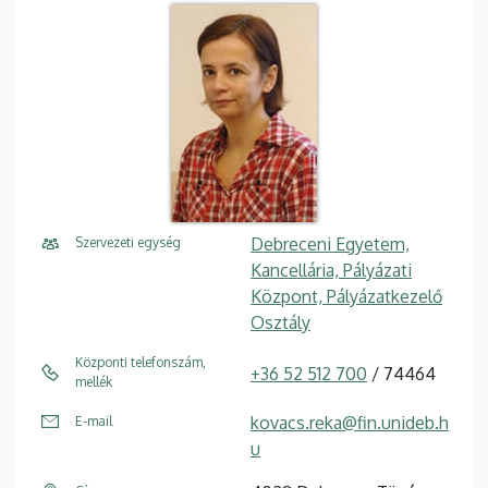
Debreceni Egyetem,
Szervezeti egység
Kancellária, Pályázati
Központ, Pályázatkezelő
Osztály
Központi telefonszám,
+36 52 512 700
/ 74464
mellék
kovacs.reka@fin.unideb.h
E-mail
u