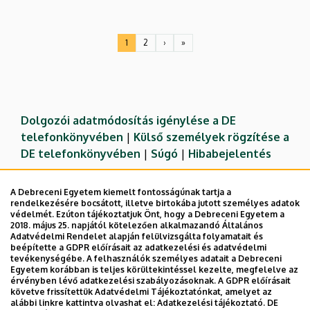
Oldalszámozás
1
2
›
»
Jelenlegi
Oldal
Következő
Utolsó
oldal
oldal
oldal
Dolgozói adatmódosítás igénylése a DE
telefonkönyvében
|
Külső személyek rögzítése a
DE telefonkönyvében
|
Súgó
|
Hibabejelentés
A Debreceni Egyetem kiemelt fontosságúnak tartja a
rendelkezésére bocsátott, illetve birtokába jutott személyes adatok
védelmét. Ezúton tájékoztatjuk Önt, hogy a Debreceni Egyetem a
2018. május 25. napjától kötelezően alkalmazandó Általános
Adatvédelmi Rendelet alapján felülvizsgálta folyamatait és
beépítette a GDPR előírásait az adatkezelési és adatvédelmi
tevékenységébe. A felhasználók személyes adatait a Debreceni
Egyetem korábban is teljes körültekintéssel kezelte, megfelelve az
érvényben lévő adatkezelési szabályozásoknak. A GDPR előírásait
követve frissítettük Adatvédelmi Tájékoztatónkat, amelyet az
Adatvédelem
Adatvédelem
alábbi linkre kattintva olvashat el:
Adatkezelési tájékoztató.
DE