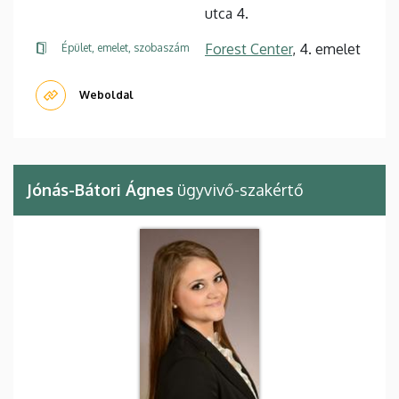
utca 4.
Forest Center
, 4. emelet
Épület, emelet, szobaszám
Weboldal
Jónás-Bátori Ágnes
ügyvivő-szakértő