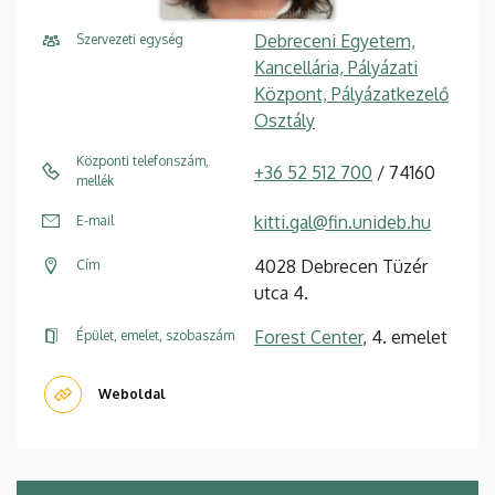
Debreceni Egyetem,
Szervezeti egység
Kancellária, Pályázati
Központ, Pályázatkezelő
Osztály
Központi telefonszám,
+36 52 512 700
/ 74160
mellék
kitti.gal@fin.unideb.hu
E-mail
4028 Debrecen Tüzér
Cím
utca 4.
Forest Center
, 4. emelet
Épület, emelet, szobaszám
Weboldal