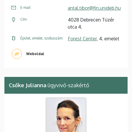
antal.tibor@fin.unideb.hu
E-mail
4028 Debrecen Tüzér
Cím
utca 4.
Forest Center
, 4. emelet
Épület, emelet, szobaszám
Weboldal
Csőke Julianna
ügyvivő-szakértő