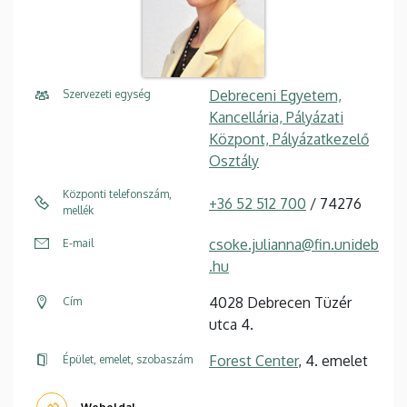
Debreceni Egyetem,
Szervezeti egység
Kancellária, Pályázati
Központ, Pályázatkezelő
Osztály
Központi telefonszám,
+36 52 512 700
/ 74276
mellék
csoke.julianna@fin.unideb
E-mail
.hu
4028 Debrecen Tüzér
Cím
utca 4.
Forest Center
, 4. emelet
Épület, emelet, szobaszám