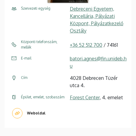
Debreceni Egyetem,
Szervezeti egység
Kancellária, Pályázati
Központ, Pályázatkezelő
Osztály
Központi telefonszám,
+36 52 512 700
/ 74161
mellék
batori.agnes@fin.unideb.h
E-mail
u
4028 Debrecen Tüzér
Cím
utca 4.
Forest Center
, 4. emelet
Épület, emelet, szobaszám
Weboldal