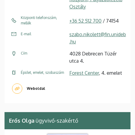
Osztály
Központi telefonszám,
+36 52 512 700
/ 74154
mellék
szabo.nikolett@fin.unideb
E-mail
.hu
4028 Debrecen Tüzér
Cím
utca 4.
Forest Center
, 4. emelet
Épület, emelet, szobaszám
Weboldal
Erős Olga
ügyvivő-szakértő