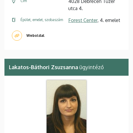
4028 Debrecen Tüzér
Cím
utca 4.
Forest Center
, 4. emelet
Épület, emelet, szobaszám
Weboldal
Lakatos-Báthori Zsuzsanna
ügyintéző