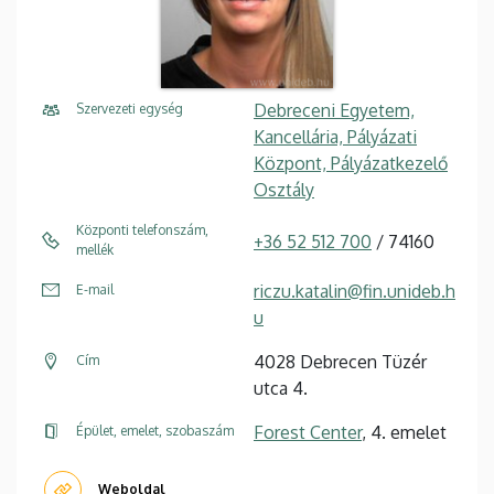
Debreceni Egyetem,
Szervezeti egység
Kancellária, Pályázati
Központ, Pályázatkezelő
Osztály
Központi telefonszám,
+36 52 512 700
/ 74160
mellék
riczu.katalin@fin.unideb.h
E-mail
u
4028 Debrecen Tüzér
Cím
utca 4.
Forest Center
, 4. emelet
Épület, emelet, szobaszám
Weboldal