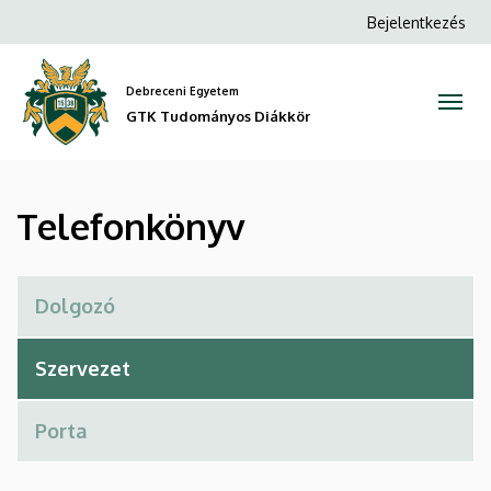
Telefonkönyv
Ugrás
Anonim
Bejelentkezés
a
Felhasználói
|
tartalomra
fiók
Debreceni Egyetem
GTK
menüje
GTK Tudományos Diákkör
Tudományos
Diákkör
Telefonkönyv