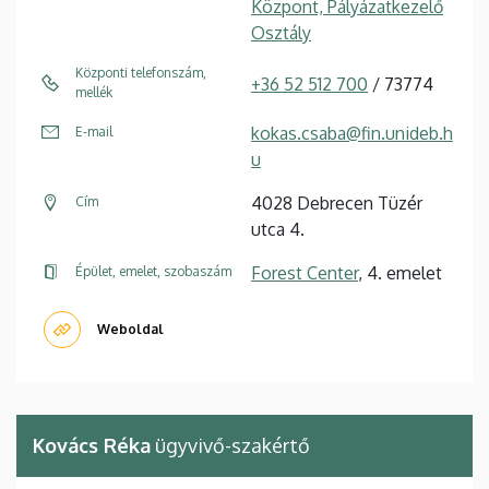
Központ, Pályázatkezelő
Osztály
Központi telefonszám,
+36 52 512 700
/ 73774
mellék
kokas.csaba@fin.unideb.h
E-mail
u
4028 Debrecen Tüzér
Cím
utca 4.
Forest Center
, 4. emelet
Épület, emelet, szobaszám
Weboldal
Kovács Réka
ügyvivő-szakértő