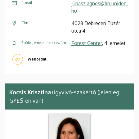
juhasz.agnes@fin.unideb.
E-mail
hu
4028 Debrecen Tüzér
Cím
utca 4.
Forest Center
, 4. emelet
Épület, emelet, szobaszám
Weboldal
Kocsis Krisztina
ügyvivő-szakértő (Jelenleg
GYES-en van)