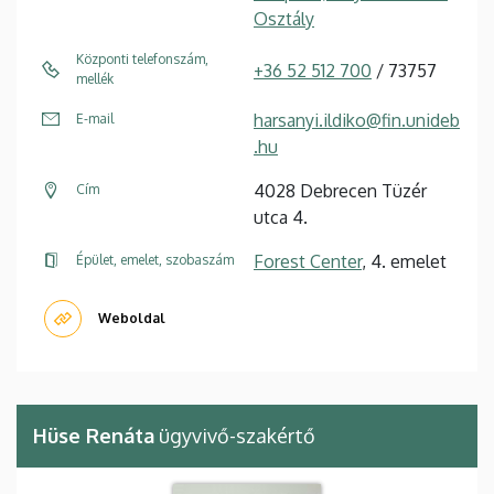
Osztály
Központi telefonszám,
+36 52 512 700
/ 73757
mellék
harsanyi.ildiko@fin.unideb
E-mail
.hu
4028 Debrecen Tüzér
Cím
utca 4.
Forest Center
, 4. emelet
Épület, emelet, szobaszám
Weboldal
Hüse Renáta
ügyvivő-szakértő