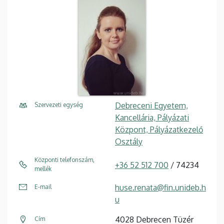
Debreceni Egyetem,
Szervezeti egység
Kancellária, Pályázati
Központ, Pályázatkezelő
Osztály
Központi telefonszám,
+36 52 512 700
/ 74234
mellék
huse.renata@fin.unideb.h
E-mail
u
4028 Debrecen Tüzér
Cím