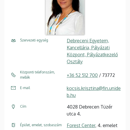
Debreceni Egyetem,
Szervezeti egység
Kancellária, Pályázati
Központ, Pályázatkezelő
Osztály
Központi telefonszám,
+36 52 512 700
/ 73772
mellék
kocsis.krisztina@fin.unide
E-mail
b.hu
4028 Debrecen Tüzér
Cím
utca 4.
Forest Center
, 4. emelet
Épület, emelet, szobaszám