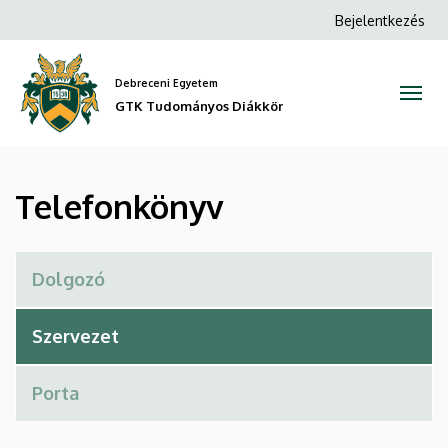
Telefonkönyv
Ugrás
Anonim
Bejelentkezés
a
Felhasználói
|
tartalomra
fiók
Debreceni Egyetem
GTK
menüje
GTK Tudományos Diákkör
Tudományos
Diákkör
Telefonkönyv