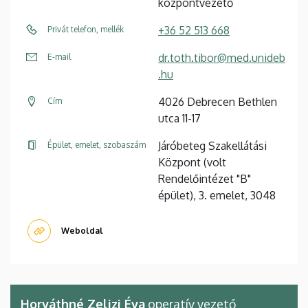
központvezető
+36 52 513 668
Privát telefon, mellék
dr.toth.tibor@med.unideb
E-mail
.hu
4026 Debrecen Bethlen
Cím
utca 11-17
Járóbeteg Szakellátási
Épület, emelet, szobaszám
Központ (volt
Rendelőintézet "B"
épület), 3. emelet, 3048
Weboldal
Horváthné Zelizi Éva
operatív vezető