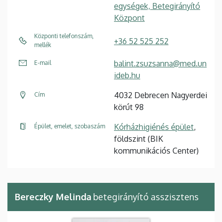
egységek, Betegirányító
Központ
Központi telefonszám,
+36 52 525 252
mellék
balint.zsuzsanna@med.un
E-mail
ideb.hu
4032 Debrecen Nagyerdei
Cím
körút 98
Kórházhigiénés épület
,
Épület, emelet, szobaszám
földszint (BIK
kommunikációs Center)
Bereczky Melinda
betegirányító asszisztens