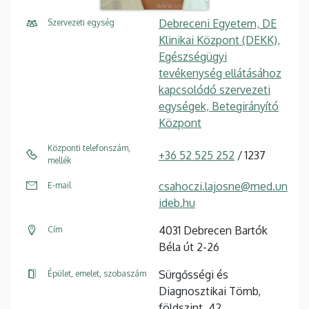
Debreceni Egyetem, DE
Szervezeti egység
Klinikai Központ (DEKK),
Egészségügyi
tevékenység ellátásához
kapcsolódó szervezeti
egységek, Betegirányító
Központ
Központi telefonszám,
+36 52 525 252
/ 1237
mellék
csahoczi.lajosne@med.un
E-mail
ideb.hu
4031 Debrecen Bartók
Cím
Béla út 2-26
Sürgősségi és
Épület, emelet, szobaszám
Diagnosztikai Tömb,
földszint, 42