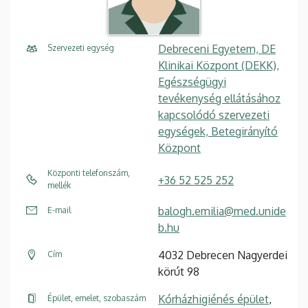
Debreceni Egyetem, DE
Szervezeti egység
Klinikai Központ (DEKK),
Egészségügyi
tevékenység ellátásához
kapcsolódó szervezeti
egységek, Betegirányító
Központ
Központi telefonszám,
+36 52 525 252
mellék
balogh.emilia@med.unide
E-mail
b.hu
4032 Debrecen Nagyerdei
Cím
körút 98
Kórházhigiénés épület
,
Épület, emelet, szobaszám