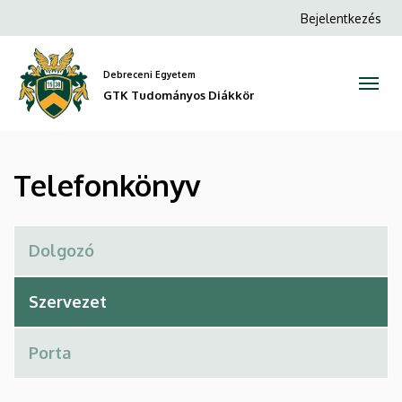
Telefonkönyv
Ugrás
Anonim
Bejelentkezés
a
Felhasználói
|
tartalomra
fiók
Debreceni Egyetem
GTK
menüje
GTK Tudományos Diákkör
Tudományos
Diákkör
Telefonkönyv