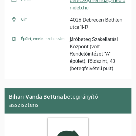
bereczky.melinda@med.u
nideb.hu
4026 Debrecen Bethlen
Cím
utca 11-17
Járóbeteg Szakellátási
Épület, emelet, szobaszám
Központ (volt
Rendelőintézet "A"
épület), földszint, 43
(betegfelvételi pult)
Bihari Vanda Bettina
betegirányító
asszisztens