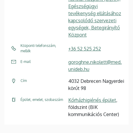
Egészségügyi
tevékenység ellátásához
kapcsolódó szervezeti
egységek, Betegirányító
Központ
Központi telefonszám,
+36 52 525 252
mellék
goroghne.nikolett@med.
E-mail
unideb.hu
4032 Debrecen Nagyerdei
Cím
körút 98
Kórházhigiénés épület
,
Épület, emelet, szobaszám
földszint (BIK
kommunikációs Center)