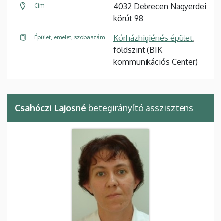
4032 Debrecen Nagyerdei
Cím
körút 98
Kórházhigiénés épület
,
Épület, emelet, szobaszám
földszint (BIK
kommunikációs Center)
Csahóczi Lajosné
betegirányító asszisztens