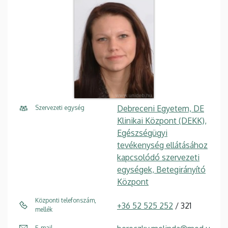
Debreceni Egyetem, DE
Szervezeti egység
Klinikai Központ (DEKK),
Egészségügyi
tevékenység ellátásához
kapcsolódó szervezeti
egységek, Betegirányító
Központ
Központi telefonszám,
+36 52 525 252
/ 321
mellék
E-mail