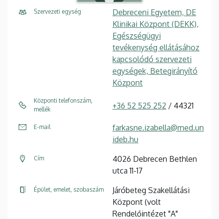
Debreceni Egyetem, DE
Szervezeti egység
Klinikai Központ (DEKK),
Egészségügyi
tevékenység ellátásához
kapcsolódó szervezeti
egységek, Betegirányító
Központ
Központi telefonszám,
+36 52 525 252
/ 44321
mellék
farkasne.izabella@med.un
E-mail
ideb.hu
4026 Debrecen Bethlen
Cím
utca 11-17
Járóbeteg Szakellátási
Épület, emelet, szobaszám
Központ (volt
Rendelőintézet "A"