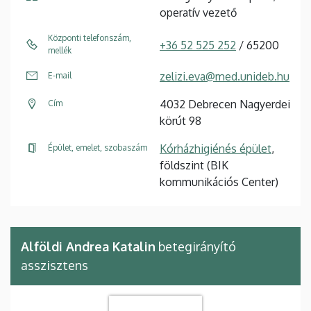
operatív vezető
Központi telefonszám,
+36 52 525 252
/ 65200
mellék
zelizi.eva@med.unideb.hu
E-mail
4032 Debrecen Nagyerdei
Cím
körút 98
Kórházhigiénés épület
,
Épület, emelet, szobaszám
földszint (BIK
kommunikációs Center)
Alföldi Andrea Katalin
betegirányító
asszisztens