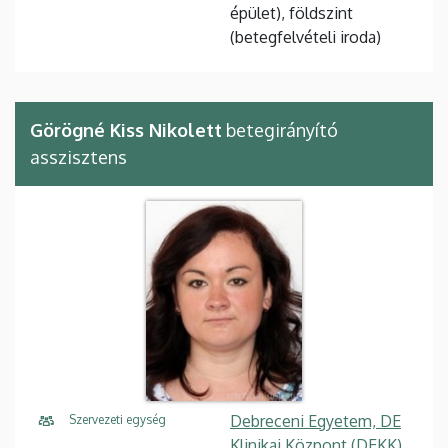
épület), földszint
(betegfelvételi iroda)
Görögné Kiss Nikolett
betegirányító
asszisztens
Debreceni Egyetem, DE
Szervezeti egység
Klinikai Központ (DEKK),