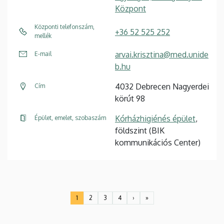
Központ
Központi telefonszám,
+36 52 525 252
mellék
arvai.krisztina@med.unide
E-mail
b.hu
4032 Debrecen Nagyerdei
Cím
körút 98
Kórházhigiénés épület
,
Épület, emelet, szobaszám
földszint (BIK
kommunikációs Center)
Oldalszámozás
1
2
3
4
›
»
Jelenlegi
Oldal
Oldal
Oldal
Következő
Utolsó
oldal
oldal
oldal