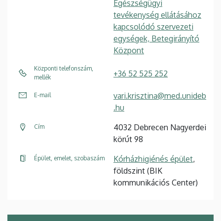
Egészségügyi
tevékenység ellátásához
kapcsolódó szervezeti
egységek, Betegirányító
Központ
Központi telefonszám,
+36 52 525 252
mellék
vari.krisztina@med.unideb
E-mail
.hu
4032 Debrecen Nagyerdei
Cím
körút 98
Kórházhigiénés épület
,
Épület, emelet, szobaszám
földszint (BIK
kommunikációs Center)