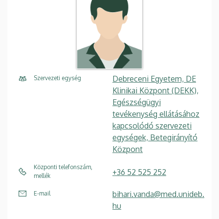
Debreceni Egyetem, DE
Szervezeti egység
Klinikai Központ (DEKK),
Egészségügyi
tevékenység ellátásához
kapcsolódó szervezeti
egységek, Betegirányító
Központ
Központi telefonszám,
+36 52 525 252
mellék
bihari.vanda@med.unideb.
E-mail
hu