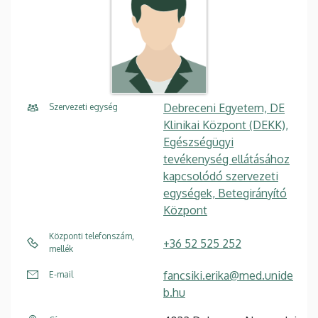
Debreceni Egyetem, DE
Szervezeti egység
Klinikai Központ (DEKK),
Egészségügyi
tevékenység ellátásához
kapcsolódó szervezeti
egységek, Betegirányító
Központ
Központi telefonszám,
+36 52 525 252
mellék
fancsiki.erika@med.unide
E-mail
b.hu