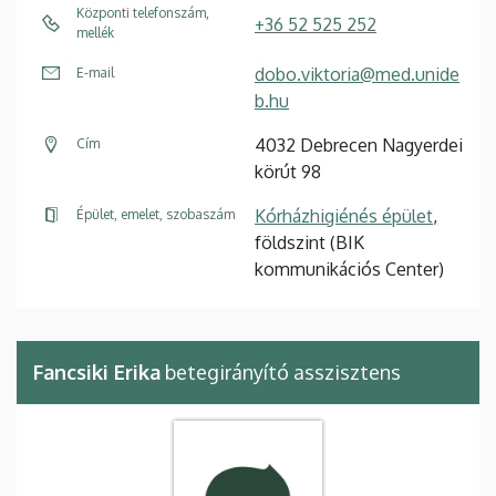
Központi telefonszám,
+36 52 525 252
mellék
dobo.viktoria@med.unide
E-mail
b.hu
4032 Debrecen Nagyerdei
Cím
körút 98
Kórházhigiénés épület
,
Épület, emelet, szobaszám
földszint (BIK
kommunikációs Center)
Fancsiki Erika
betegirányító asszisztens