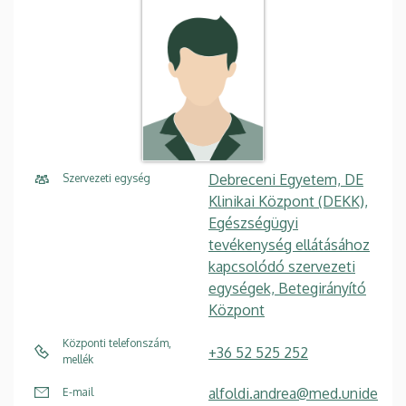
Debreceni Egyetem, DE
Szervezeti egység
Klinikai Központ (DEKK),
Egészségügyi
tevékenység ellátásához
kapcsolódó szervezeti
egységek, Betegirányító
Központ
Központi telefonszám,
+36 52 525 252
mellék
alfoldi.andrea@med.unide
E-mail