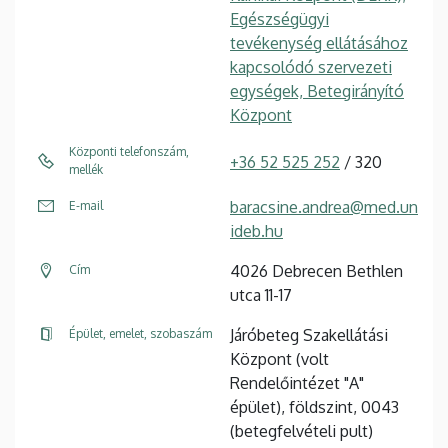
Egészségügyi
tevékenység ellátásához
kapcsolódó szervezeti
egységek, Betegirányító
Központ
Központi telefonszám,
+36 52 525 252
/ 320
mellék
baracsine.andrea@med.un
E-mail
ideb.hu
4026 Debrecen Bethlen
Cím
utca 11-17
Járóbeteg Szakellátási
Épület, emelet, szobaszám
Központ (volt
Rendelőintézet "A"
épület), földszint, 0043
(betegfelvételi pult)