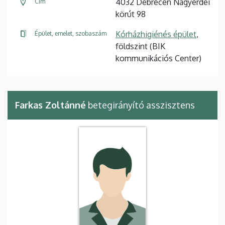
4032 Debrecen Nagyerdei
Cím
körút 98
Kórházhigiénés épület
,
Épület, emelet, szobaszám
földszint (BIK
kommunikációs Center)
Farkas Zoltánné
betegirányító asszisztens