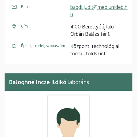
bagdi.judit@med.unideb.h
E-mail
u
4100 Berettyóújfalu
Cím
Orbán Balázs tér 1.
Központi technológiai
Épület, emelet, szobaszám
tömb , földszint
Baloghné Incze Ildikó
laboráns