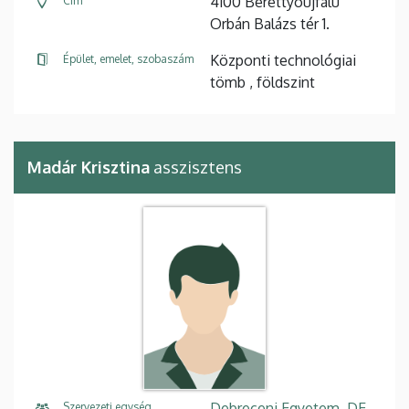
4100 Berettyóújfalu
Cím
Orbán Balázs tér 1.
Központi technológiai
Épület, emelet, szobaszám
tömb , földszint
Madár Krisztina
asszisztens
Debreceni Egyetem, DE
Szervezeti egység