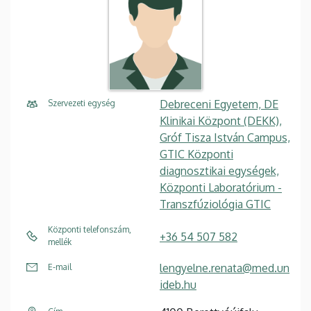
Debreceni Egyetem, DE
Szervezeti egység
Klinikai Központ (DEKK),
Gróf Tisza István Campus,
GTIC Központi
diagnosztikai egységek,
Központi Laboratórium -
Transzfúziológia GTIC
Központi telefonszám,
+36 54 507 582
mellék
lengyelne.renata@med.un
E-mail
ideb.hu