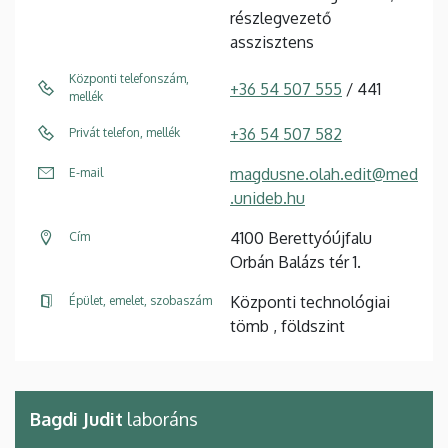
részlegvezető
asszisztens
Központi telefonszám,
+36 54 507 555
/ 441
mellék
+36 54 507 582
Privát telefon, mellék
magdusne.olah.edit@med
E-mail
.unideb.hu
4100 Berettyóújfalu
Cím
Orbán Balázs tér 1.
Központi technológiai
Épület, emelet, szobaszám
tömb , földszint
Bagdi Judit
laboráns