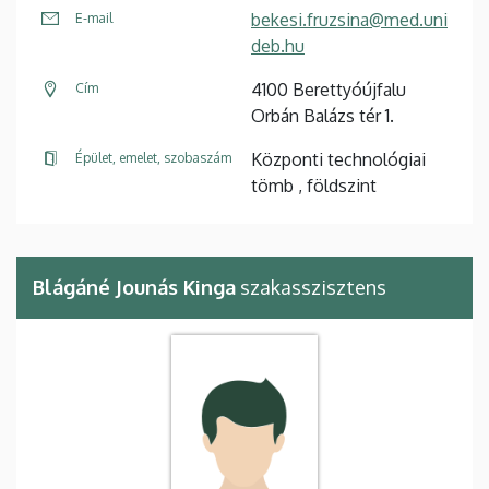
bekesi.fruzsina@med.uni
E-mail
deb.hu
4100 Berettyóújfalu
Cím
Orbán Balázs tér 1.
Központi technológiai
Épület, emelet, szobaszám
tömb , földszint
Blágáné Jounás Kinga
szakasszisztens