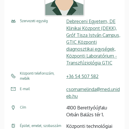
Debreceni Egyetem, DE
Szervezeti egység
Klinikai Központ (DEKK),
Gróf Tisza István Campus,
GTIC Központi
diagnosztikai egységek,
Központi Laboratórium -
Transzfúziológia GTIC
Központi telefonszám,
+36 54 507 582
mellék
csomamelinda@med.unid
E-mail
eb.hu
4100 Berettyóújfalu
Cím
Orbán Balázs tér 1.
Központi technológiai
Épület, emelet, szobaszám