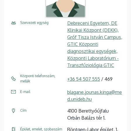
Debreceni Egyetem, DE
Szervezeti egység
Klinikai Központ (DEKK),
Gróf Tisza István Campus,
GTIC Központi
diagnosztikai egységek,
Központi Laboratórium -
Transzfúziológia GTIC
Központi telefonszám,
+36 54 507 555
/ 469
mellék
blagane.jounas.kinga@me
E-mail
d.unideb.hu
4100 Berettyóújfalu
Cím
Orbán Balázs tér 1.
Röntgen-Labor épület, 1.
Épület, emelet, szobaszám