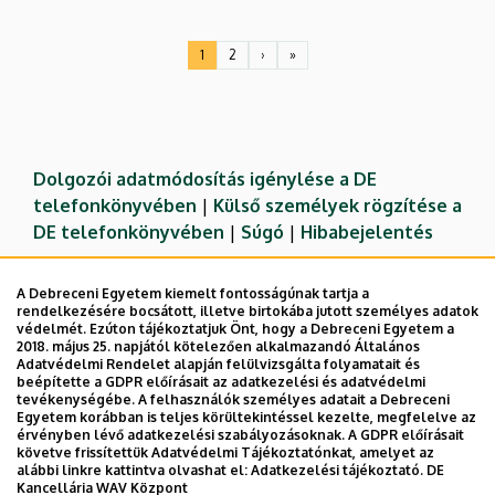
Oldalszámozás
1
2
›
»
Jelenlegi
Oldal
Következő
Utolsó
oldal
oldal
oldal
Dolgozói adatmódosítás igénylése a DE
telefonkönyvében
|
Külső személyek rögzítése a
DE telefonkönyvében
|
Súgó
|
Hibabejelentés
A Debreceni Egyetem kiemelt fontosságúnak tartja a
rendelkezésére bocsátott, illetve birtokába jutott személyes adatok
védelmét. Ezúton tájékoztatjuk Önt, hogy a Debreceni Egyetem a
2018. május 25. napjától kötelezően alkalmazandó Általános
Adatvédelmi Rendelet alapján felülvizsgálta folyamatait és
beépítette a GDPR előírásait az adatkezelési és adatvédelmi
tevékenységébe. A felhasználók személyes adatait a Debreceni
Egyetem korábban is teljes körültekintéssel kezelte, megfelelve az
érvényben lévő adatkezelési szabályozásoknak. A GDPR előírásait
követve frissítettük Adatvédelmi Tájékoztatónkat, amelyet az
Adatvédelem
Adatvédelem
alábbi linkre kattintva olvashat el:
Adatkezelési tájékoztató.
DE
Kancellária WAV Központ