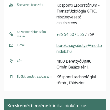
Központi Laboratórium -
Szervezet, beosztás
Transzfúziológia GTIC,
részlegvezető
asszisztens
Központi telefonszám,
+36 54 507 555
/ 369
mellék
borok.nagy.ibolya@med.u
E-mail
nideb.hu
4100 Berettyóújfalu
Cím
Orbán Balázs tér 1.
Központi technológiai
Épület, emelet, szobaszám
tömb , földszint
Kecskeméti Imréné
klinikai biokémikus