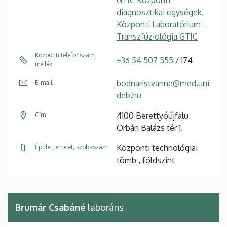
diagnosztikai egységek,
Központi Laboratórium -
Transzfúziológia GTIC
Központi telefonszám,
+36 54 507 555
/ 174
mellék
bodnaristvanne@med.uni
E-mail
deb.hu
4100 Berettyóújfalu
Cím
Orbán Balázs tér 1.
Központi technológiai
Épület, emelet, szobaszám
tömb , földszint
Brumár Csabáné
laboráns