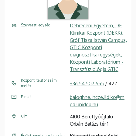
Debreceni Egyetem, DE
Szervezeti egység
Klinikai Központ (DEKK),
Gróf Tisza István Campus,
GTIC Központi
diagnosztikai egységek,
Központi Laboratórium -
Transzfúziológia GTIC
Központi telefonszám,
+36 54 507 555
/ 422
mellék
baloghne.incze.ildiko@m
E-mail
ed.unideb.hu
4100 Berettyóújfalu
Cím
Orbán Balázs tér 1.
Központi technológiai
Épület, emelet, szobaszám