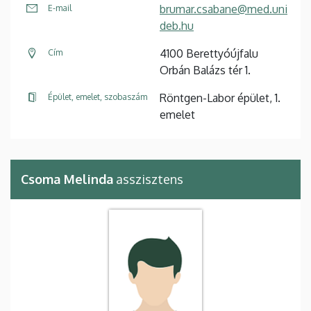
brumar.csabane@med.uni
E-mail
deb.hu
4100 Berettyóújfalu
Cím
Orbán Balázs tér 1.
Röntgen-Labor épület, 1.
Épület, emelet, szobaszám
emelet
Csoma Melinda
asszisztens