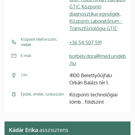
GTIC Központi
diagnosztikai egységek,
Központi Laboratórium -
Transzfúziológia GTIC
Központi telefonszám,
+36 54 507 591
mellék
borbely.dora@med.unideb
E-mail
.hu
4100 Berettyóújfalu
Cím
Orbán Balázs tér 1.
Központi technológiai
Épület, emelet, szobaszám
tömb , földszint
Kádár Erika
asszisztens