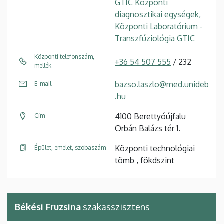
GTIC Központi
diagnosztikai egységek,
Központi Laboratórium -
Transzfúziológia GTIC
Központi telefonszám,
+36 54 507 555
/ 232
mellék
bazso.laszlo@med.unideb
E-mail
.hu
4100 Berettyóújfalu
Cím
Orbán Balázs tér 1.
Központi technológiai
Épület, emelet, szobaszám
tömb , fökdszint
Békési Fruzsina
szakasszisztens