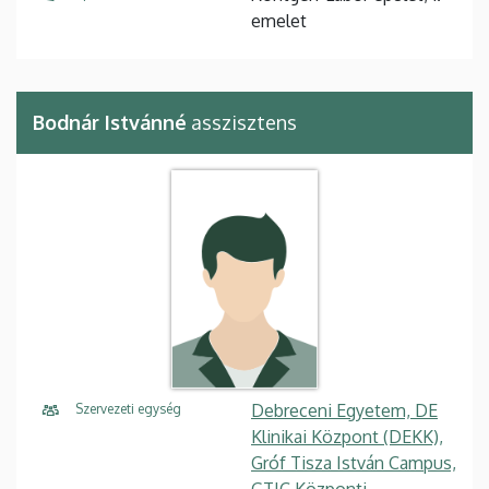
emelet
Bodnár Istvánné
asszisztens
Debreceni Egyetem, DE
Szervezeti egység
Klinikai Központ (DEKK),
Gróf Tisza István Campus,
GTIC Központi