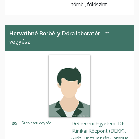
tömb , földszint
Horváthné Borbély Dóra
laboratóriumi
vegyész
Debreceni Egyetem, DE
Szervezeti egység
Klinikai Központ (DEKK),
Gróf Tisza István Campus,