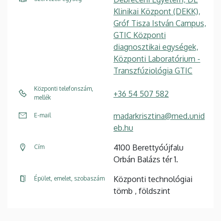
Klinikai Központ (DEKK),
Gróf Tisza István Campus,
GTIC Központi
diagnosztikai egységek,
Központi Laboratórium -
Transzfúziológia GTIC
Központi telefonszám,
+36 54 507 582
mellék
madarkrisztina@med.unid
E-mail
eb.hu
4100 Berettyóújfalu
Cím
Orbán Balázs tér 1.
Központi technológiai
Épület, emelet, szobaszám
tömb , földszint