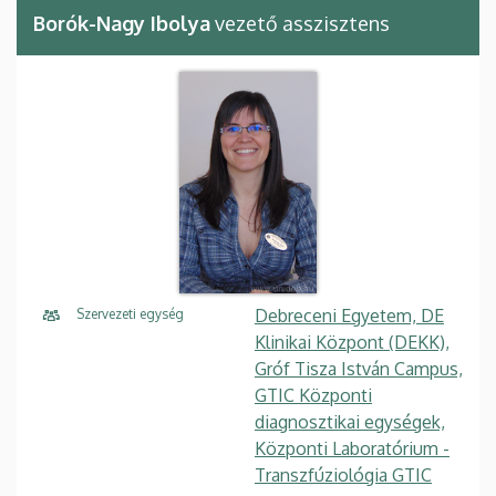
Borók-Nagy Ibolya
vezető asszisztens
Debreceni Egyetem, DE
Szervezeti egység
Klinikai Központ (DEKK),
Gróf Tisza István Campus,
GTIC Központi
diagnosztikai egységek,
Központi Laboratórium -
Transzfúziológia GTIC