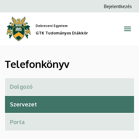
Telefonkönyv
Ugrás
Anonim
Bejelentkezés
a
Felhasználói
|
tartalomra
fiók
Debreceni Egyetem
GTK
menüje
GTK Tudományos Diákkör
Tudományos
Diákkör
Telefonkönyv