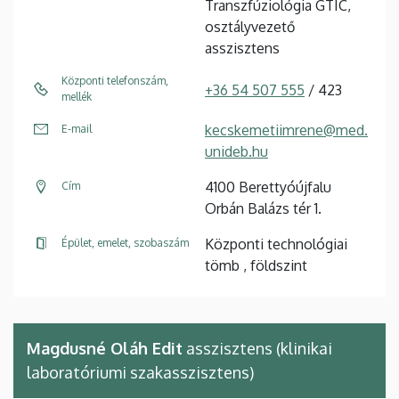
Transzfúziológia GTIC,
osztályvezető
asszisztens
Központi telefonszám,
+36 54 507 555
/ 423
mellék
kecskemetiimrene@med.
E-mail
unideb.hu
4100 Berettyóújfalu
Cím
Orbán Balázs tér 1.
Központi technológiai
Épület, emelet, szobaszám
tömb , földszint
Magdusné Oláh Edit
asszisztens (klinikai
laboratóriumi szakasszisztens)