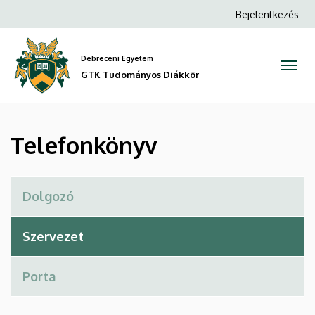
Telefonkönyv
Ugrás
Anonim
Bejelentkezés
a
Felhasználói
|
tartalomra
fiók
Debreceni Egyetem
GTK
menüje
GTK Tudományos Diákkör
Tudományos
Diákkör
Telefonkönyv