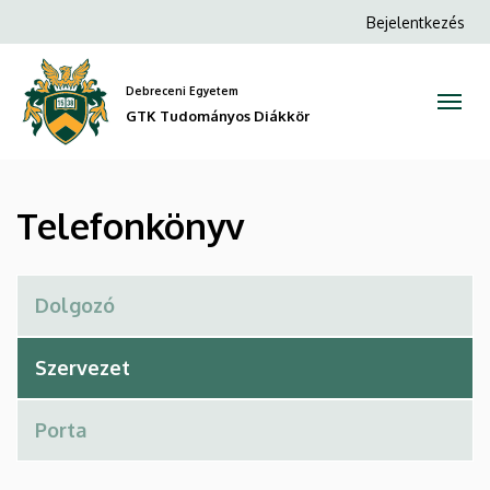
Telefonkönyv
Ugrás
Anonim
Bejelentkezés
a
Felhasználói
|
tartalomra
fiók
Debreceni Egyetem
GTK
menüje
GTK Tudományos Diákkör
Tudományos
Diákkör
Telefonkönyv