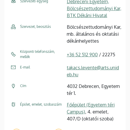
Debreceni Egyetem,
Szervezeti egység
Bölcsészettudományi Kar,
BTK Dékáni Hivatal
Bölcsészettudományi Kar,
Szervezet, beosztás
mb. általános és oktatási
dékánhelyettes
Központi telefonszám,
+36 52 512 900
/ 22275
mellék
takacs.levente@arts.unid
E-mail
eb.hu
4032 Debrecen, Egyetem
Cím
tér 1.
Főépület (Egyetem téri
Épület, emelet, szobaszám
Campus)
, 4. emelet,
407/D (oktatói szoba)