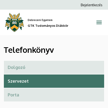
Telefonkönyv
Ugrás
Anonim
Bejelentkezés
a
Felhasználói
|
tartalomra
fiók
Debreceni Egyetem
GTK
menüje
GTK Tudományos Diákkör
Tudományos
Diákkör
Telefonkönyv