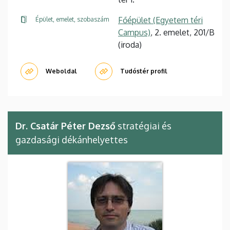
Főépület (Egyetem téri
Épület, emelet, szobaszám
Campus)
, 2. emelet, 201/B
(iroda)
Weboldal
Tudóstér profil
Dr. Csatár Péter Dezső
stratégiai és
gazdasági dékánhelyettes