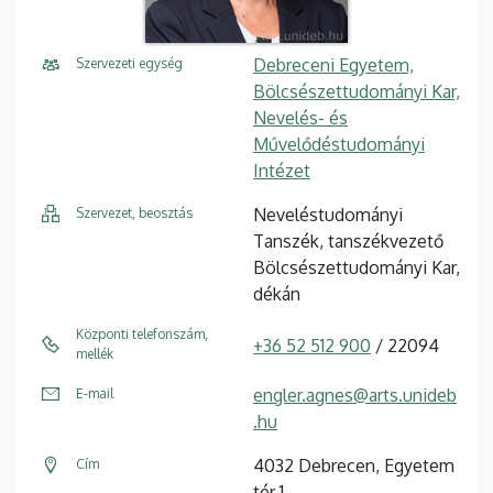
Debreceni Egyetem,
Szervezeti egység
Bölcsészettudományi Kar,
Nevelés- és
Művelődéstudományi
Intézet
Neveléstudományi
Szervezet, beosztás
Tanszék, tanszékvezető
Bölcsészettudományi Kar,
dékán
Központi telefonszám,
+36 52 512 900
/ 22094
mellék
engler.agnes@arts.unideb
E-mail
.hu
4032 Debrecen, Egyetem
Cím
tér 1.