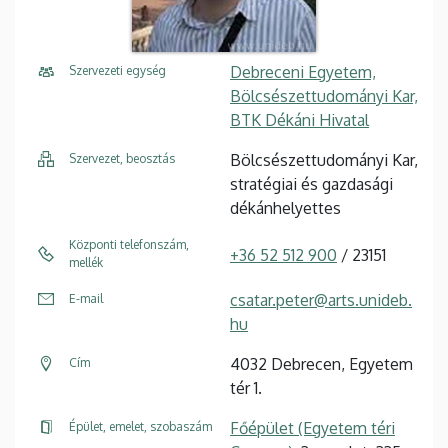
Debreceni Egyetem,
Szervezeti egység
Bölcsészettudományi Kar,
BTK Dékáni Hivatal
Bölcsészettudományi Kar,
Szervezet, beosztás
stratégiai és gazdasági
dékánhelyettes
Központi telefonszám,
+36 52 512 900
/ 23151
mellék
csatar.peter@arts.unideb.
E-mail
hu
4032 Debrecen, Egyetem
Cím
tér 1.
Főépület (Egyetem téri
Épület, emelet, szobaszám