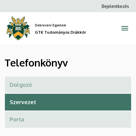
Telefonkönyv
Ugrás
Anonim
Bejelentkezés
a
Felhasználói
|
tartalomra
fiók
Debreceni Egyetem
GTK
menüje
GTK Tudományos Diákkör
Tudományos
Diákkör
Telefonkönyv