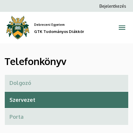
Telefonkönyv
Ugrás
Anonim
Bejelentkezés
a
Felhasználói
|
tartalomra
fiók
Debreceni Egyetem
GTK
menüje
GTK Tudományos Diákkör
Tudományos
Diákkör
Telefonkönyv