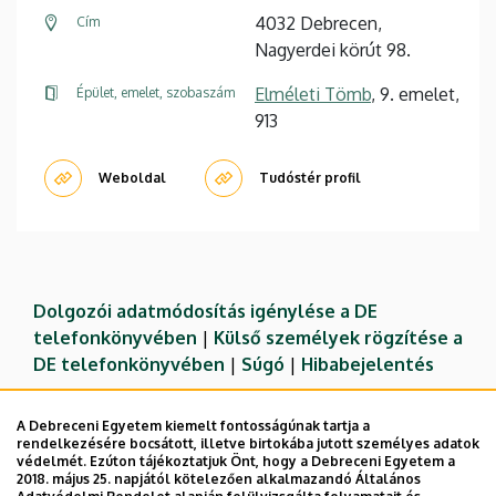
4032 Debrecen,
Cím
Nagyerdei körút 98.
Elméleti Tömb
, 9. emelet,
Épület, emelet, szobaszám
913
Weboldal
Tudóstér profil
Dolgozói adatmódosítás igénylése a DE
telefonkönyvében
|
Külső személyek rögzítése a
DE telefonkönyvében
|
Súgó
|
Hibabejelentés
A Debreceni Egyetem kiemelt fontosságúnak tartja a
rendelkezésére bocsátott, illetve birtokába jutott személyes adatok
védelmét. Ezúton tájékoztatjuk Önt, hogy a Debreceni Egyetem a
2018. május 25. napjától kötelezően alkalmazandó Általános