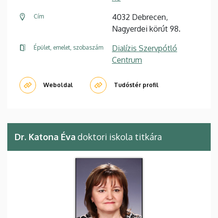
4032 Debrecen,
Cím
Nagyerdei körút 98.
Dialízis Szervpótló
Épület, emelet, szobaszám
Centrum
Weboldal
Tudóstér profil
Dr. Katona Éva
doktori iskola titkára