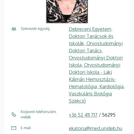
Debreceni Egyetem,
Szervezeti egység
Doktori Tanácsok és
Iskolák, Orvostudományi
Doktori Tanács,
Orvostudományi Doktori
Iskola, Orvostudományi
Doktori Iskola - Laki
Kálmán Hemosztázis-
Hematológia, Kardiológia,
Vaszkuláris Biológia
Szekció
Központi telefonszám,
+36 52 411 717
/ 56295
mellék
ekatona@med.unideb.hu
E-mail