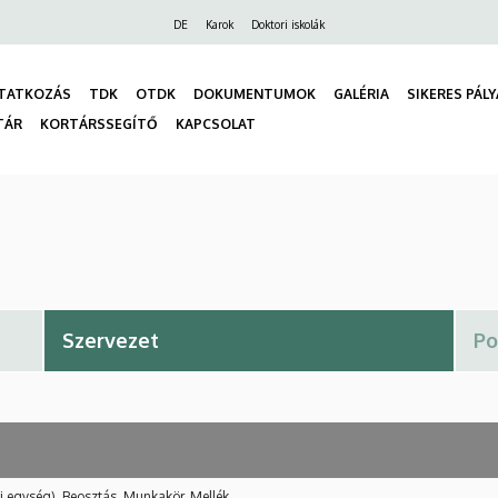
Felső
DE
Karok
Doktori iskolák
navigáció
TATKOZÁS
TDK
OTDK
DOKUMENTUMOK
GALÉRIA
SIKERES PÁL
TÁR
KORTÁRSSEGÍTŐ
KAPCSOLAT
gáció
i egység), Beosztás, Munkakör, Mellék