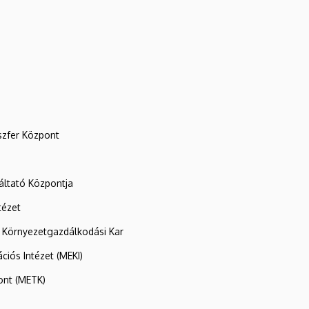
szfer Központ
ltató Központja
tézet
 Környezetgazdálkodási Kar
ációs Intézet (MEKI)
ont (METK)