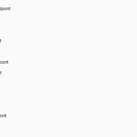
zpont
t
zpont
t
pont