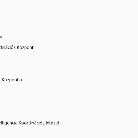
ar
rdinációs Központ
k Központja
lligencia Koordinációs Intézet