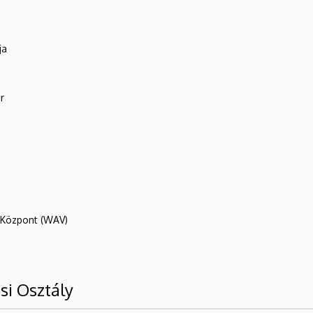
ja
r
R Központ (WAV)
si Osztály