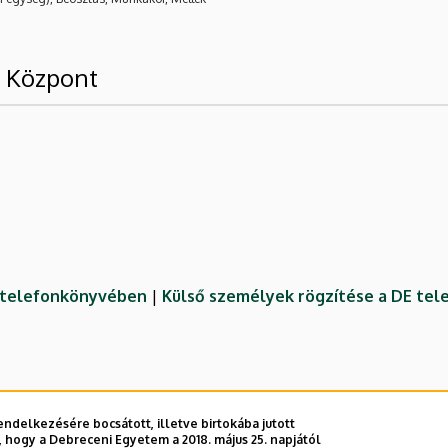
g Központ
E telefonkönyvében
|
Külső személyek rögzítése a DE te
ndelkezésére bocsátott, illetve birtokába jutott
 hogy a Debreceni Egyetem a 2018. május 25. napjától