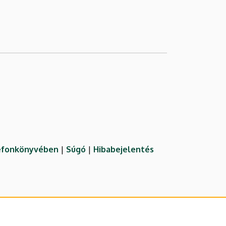
lefonkönyvében
|
Súgó
|
Hibabejelentés