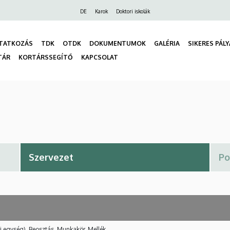
Felső
DE
Karok
Doktori iskolák
navigáció
TATKOZÁS
TDK
OTDK
DOKUMENTUMOK
GALÉRIA
SIKERES PÁL
TÁR
KORTÁRSSEGÍTŐ
KAPCSOLAT
gáció
i egység), Beosztás, Munkakör, Mellék