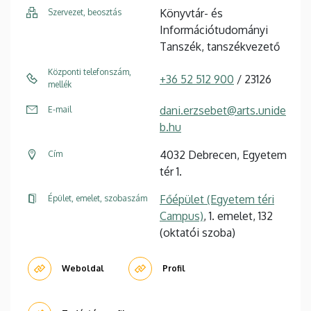
Könyvtár- és
Szervezet, beosztás
Információtudományi
Tanszék, tanszékvezető
Központi telefonszám,
+36 52 512 900
/ 23126
mellék
dani.erzsebet@arts.unide
E-mail
b.hu
4032 Debrecen, Egyetem
Cím
tér 1.
Főépület (Egyetem téri
Épület, emelet, szobaszám
Campus)
, 1. emelet, 132
(oktatói szoba)
Weboldal
Profil