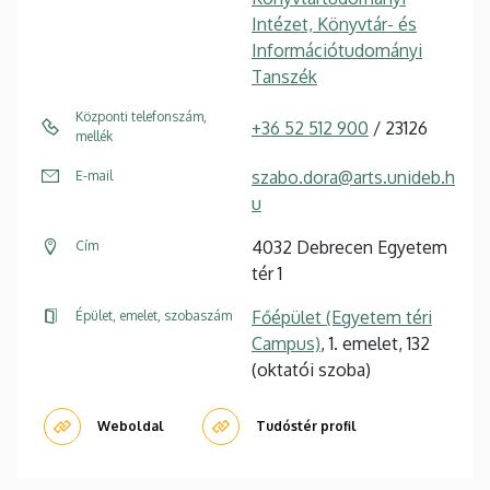
Intézet, Könyvtár- és
Információtudományi
Tanszék
Központi telefonszám,
+36 52 512 900
/ 23126
mellék
szabo.dora@arts.unideb.h
E-mail
u
4032 Debrecen Egyetem
Cím
tér 1
Főépület (Egyetem téri
Épület, emelet, szobaszám
Campus)
, 1. emelet, 132
(oktatói szoba)
Weboldal
Tudóstér profil