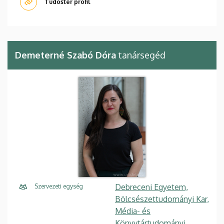
Tudóstér profil
Demeterné Szabó Dóra
tanársegéd
Debreceni Egyetem,
Szervezeti egység
Bölcsészettudományi Kar,
Média- és
Könyvtártudományi