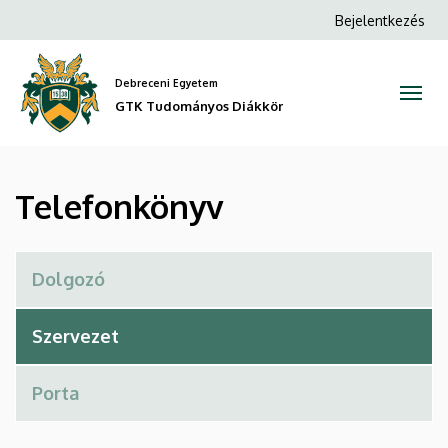
Telefonkönyv
Ugrás
Anonim
Bejelentkezés
a
Felhasználói
|
tartalomra
fiók
Debreceni Egyetem
GTK
menüje
GTK Tudományos Diákkör
Tudományos
Diákkör
Telefonkönyv