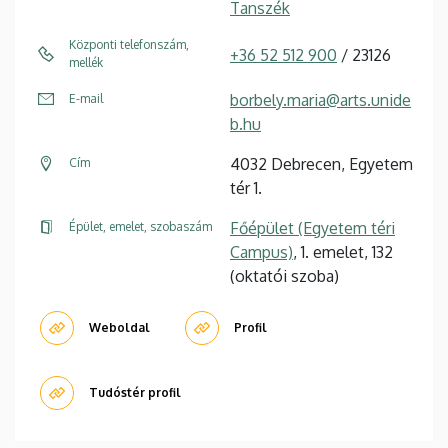
Tanszék
Központi telefonszám,
+36 52 512 900
/ 23126
mellék
borbely.maria@arts.unide
E-mail
b.hu
4032 Debrecen, Egyetem
Cím
tér 1.
Főépület (Egyetem téri
Épület, emelet, szobaszám
Campus)
, 1. emelet, 132
(oktatói szoba)
Weboldal
Profil
Tudóstér profil