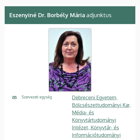
Eszenyiné Dr. Borbély Mária
adjunktus
Debreceni Egyetem,
Szervezeti egység
Bölcsészettudományi Kar,
Média- és
Könyvtártudományi
Intézet, Könyvtár- és
Információtudományi