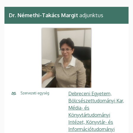
Dr. Némethi-Takács Margit
adjunktus
Debreceni Egyetem,
Szervezeti egység
Bölcsészettudományi Kar,
Média- és
Könyvtártudományi
Intézet, Könyvtár- és
Információtudományi