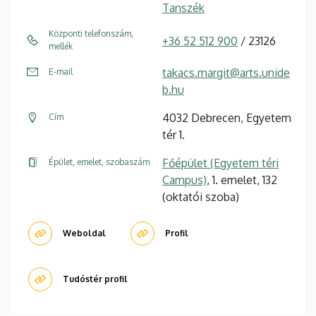
Tanszék
Központi telefonszám,
+36 52 512 900
/ 23126
mellék
takacs.margit@arts.unide
E-mail
b.hu
4032 Debrecen, Egyetem
Cím
tér 1.
Főépület (Egyetem téri
Épület, emelet, szobaszám
Campus)
, 1. emelet, 132
(oktatói szoba)
Weboldal
Profil
Tudóstér profil