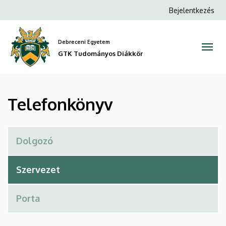
Telefonkönyv
Ugrás
Anonim
Bejelentkezés
a
Felhasználói
|
tartalomra
fiók
Debreceni Egyetem
GTK
menüje
GTK Tudományos Diákkör
Tudományos
Diákkör
Telefonkönyv