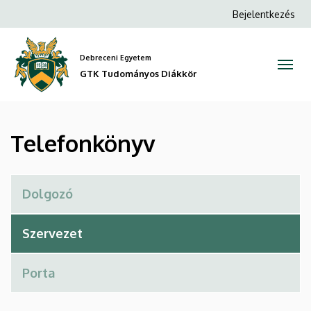
Telefonkönyv
Ugrás
Anonim
Bejelentkezés
a
Felhasználói
|
tartalomra
fiók
Debreceni Egyetem
GTK
menüje
GTK Tudományos Diákkör
Tudományos
Diákkör
Telefonkönyv