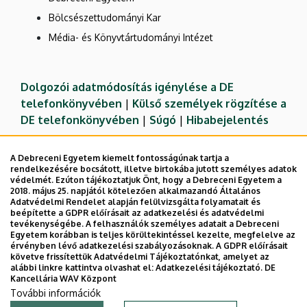
Bölcsészettudományi Kar
Média- és Könyvtártudományi Intézet
Dolgozói adatmódosítás igénylése a DE
telefonkönyvében
|
Külső személyek rögzítése a
DE telefonkönyvében
|
Súgó
|
Hibabejelentés
A Debreceni Egyetem kiemelt fontosságúnak tartja a
rendelkezésére bocsátott, illetve birtokába jutott személyes adatok
védelmét. Ezúton tájékoztatjuk Önt, hogy a Debreceni Egyetem a
2018. május 25. napjától kötelezően alkalmazandó Általános
Adatvédelmi Rendelet alapján felülvizsgálta folyamatait és
beépítette a GDPR előírásait az adatkezelési és adatvédelmi
tevékenységébe. A felhasználók személyes adatait a Debreceni
Egyetem korábban is teljes körültekintéssel kezelte, megfelelve az
érvényben lévő adatkezelési szabályozásoknak. A GDPR előírásait
követve frissítettük Adatvédelmi Tájékoztatónkat, amelyet az
Adatvédelem
Adatvédelem
alábbi linkre kattintva olvashat el:
Adatkezelési tájékoztató.
DE
Kancellária WAV Központ
Technikai információk
További információk