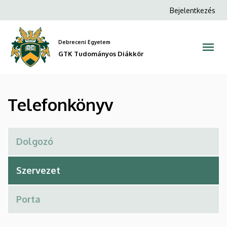
Telefonkönyv
Ugrás
Anonim
Bejelentkezés
a
Felhasználói
|
tartalomra
fiók
Debreceni Egyetem
GTK
menüje
GTK Tudományos Diákkör
Tudományos
Diákkör
Telefonkönyv