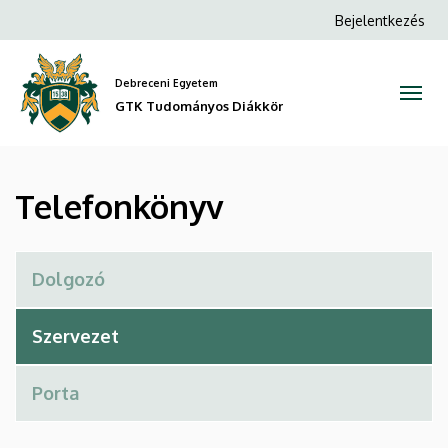
Telefonkönyv
Ugrás
Anonim
Bejelentkezés
a
Felhasználói
|
tartalomra
fiók
Debreceni Egyetem
GTK
menüje
GTK Tudományos Diákkör
Tudományos
Diákkör
Telefonkönyv