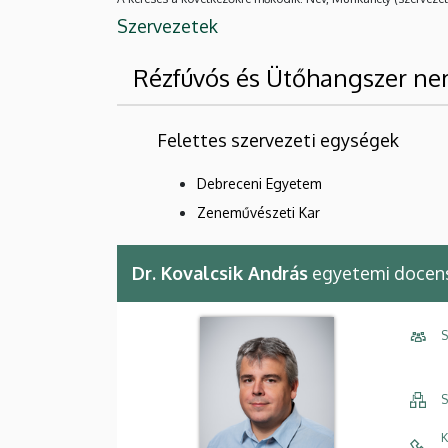
Szervezetek
Rézfúvós és Ütőhangszer ne
Felettes szervezeti egységek
Debreceni Egyetem
Zeneművészeti Kar
Dr. Kovalcsik András
egyetemi docen
S
S
K