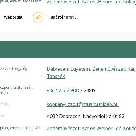
Zeneművészeti Kar és Weiner Leó Kollé
pület, emelet, szobaszám
Weboldal
Tudóstér profil
Debreceni Egyetem, Zeneművészeti Kar,
zervezeti egység
Tanszék
özponti telefonszám,
+36 52 512 900
/ 23819
ellék
koppanyi.zsolt@music.unideb.hu
-mail
4032 Debrecen, Nagyerdei körút 82.
ím
Zeneművészeti Kar és Weiner Leó Kollé
pület, emelet, szobaszám