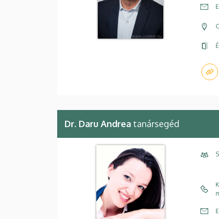
E
C
É
Dr. Daru Andrea
tanársegéd
S
K
m
E