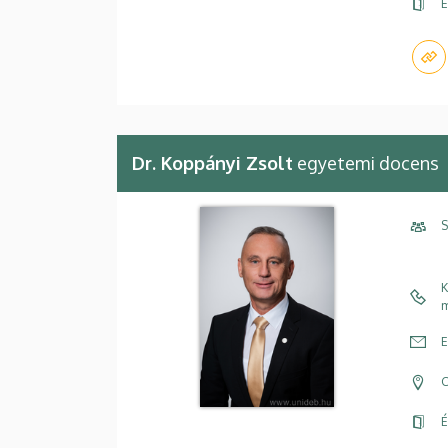
É
Dr. Koppányi Zsolt
egyetemi docens
S
K
m
E
C
É