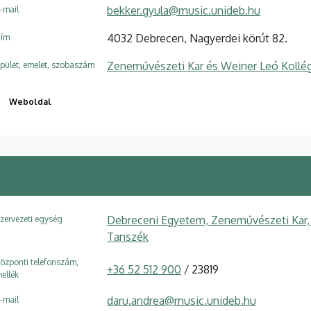
bekker.gyula@music.unideb.hu
-mail
4032 Debrecen, Nagyerdei körút 82.
ím
Zeneművészeti Kar és Weiner Leó Kollé
pület, emelet, szobaszám
Weboldal
Debreceni Egyetem, Zeneművészeti Kar,
zervezeti egység
Tanszék
özponti telefonszám,
+36 52 512 900
/ 23819
ellék
daru.andrea@music.unideb.hu
-mail