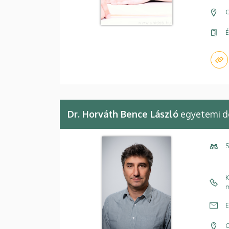
C
É
Dr. Horváth Bence László
egyetemi d
S
K
m
E
C