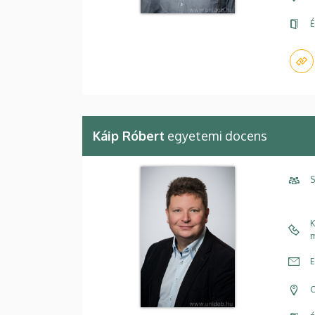
É
Káip Róbert
egyetemi docens
S
K
m
E
C