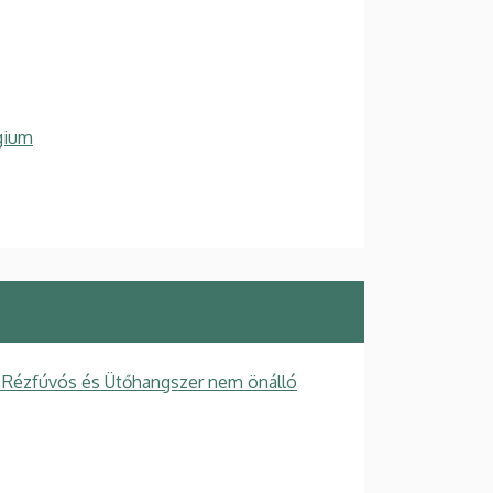
gium
 Rézfúvós és Ütőhangszer nem önálló