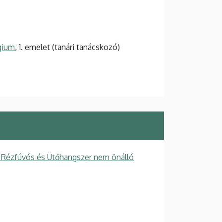
gium
, 1. emelet (tanári tanácskozó)
 Rézfúvós és Ütőhangszer nem önálló