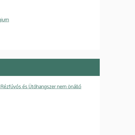
gium
 Rézfúvós és Ütőhangszer nem önálló