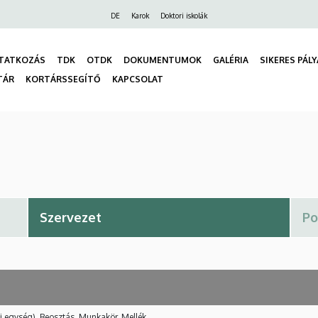
Felső
DE
Karok
Doktori iskolák
navigáció
TATKOZÁS
TDK
OTDK
DOKUMENTUMOK
GALÉRIA
SIKERES PÁL
TÁR
KORTÁRSSEGÍTŐ
KAPCSOLAT
gáció
i egység), Beosztás, Munkakör, Mellék