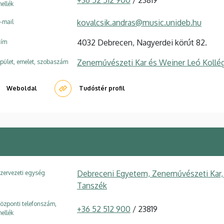
+36 52 512 900
/ 23819
ellék
kovalcsik.andras@music.unideb.hu
-mail
4032 Debrecen, Nagyerdei körút 82.
ím
Zeneművészeti Kar és Weiner Leó Kollé
pület, emelet, szobaszám
Weboldal
Tudóstér profil
Debreceni Egyetem, Zeneművészeti Kar,
zervezeti egység
Tanszék
özponti telefonszám,
+36 52 512 900
/ 23819
ellék