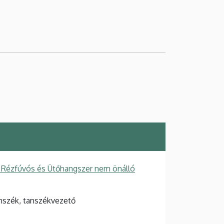
 Rézfúvós és Ütőhangszer nem önálló
nszék, tanszékvezető