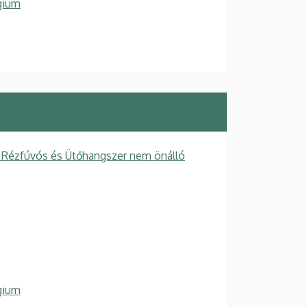
gium
 Rézfúvós és Ütőhangszer nem önálló
gium