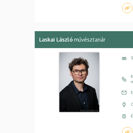
Laskai László
művésztanár
S
K
m
E
C
É