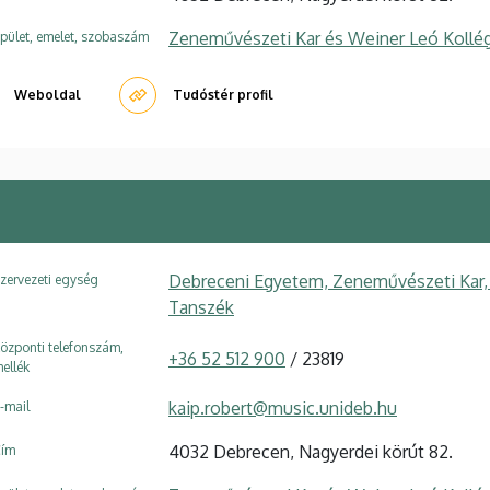
Zeneművészeti Kar és Weiner Leó Kollé
pület, emelet, szobaszám
Weboldal
Tudóstér profil
Debreceni Egyetem, Zeneművészeti Kar,
zervezeti egység
Tanszék
özponti telefonszám,
+36 52 512 900
/ 23819
ellék
kaip.robert@music.unideb.hu
-mail
4032 Debrecen, Nagyerdei körút 82.
ím