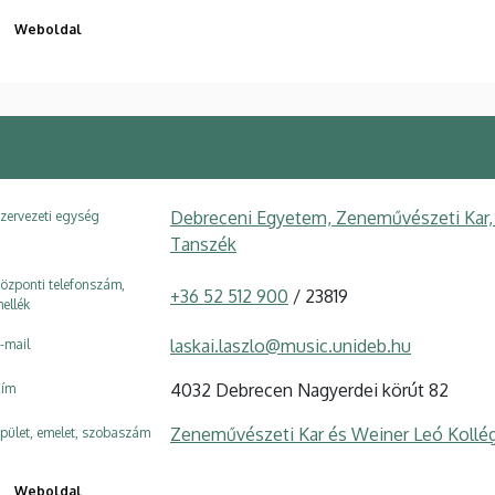
Weboldal
Debreceni Egyetem, Zeneművészeti Kar,
zervezeti egység
Tanszék
özponti telefonszám,
+36 52 512 900
/ 23819
ellék
laskai.laszlo@music.unideb.hu
-mail
4032 Debrecen Nagyerdei körút 82
ím
Zeneművészeti Kar és Weiner Leó Kollé
pület, emelet, szobaszám
Weboldal