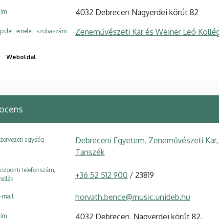
4032 Debrecen Nagyerdei körút 82
ím
Zeneművészeti Kar és Weiner Leó Kollé
pület, emelet, szobaszám
Weboldal
ocens
Debreceni Egyetem, Zeneművészeti Kar,
zervezeti egység
Tanszék
özponti telefonszám,
+36 52 512 900
/ 23819
ellék
horvath.bence@music.unideb.hu
-mail
4032 Debrecen, Nagyerdei körút 82.
ím