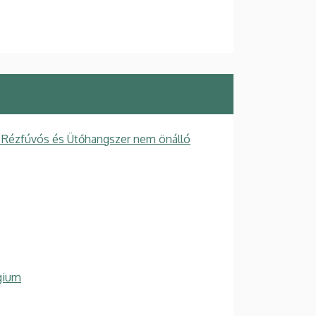
 Rézfúvós és Ütőhangszer nem önálló
gium