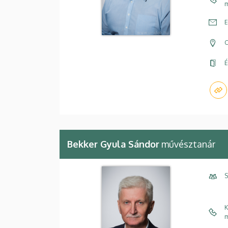
m
E
C
É
Bekker Gyula Sándor
művésztanár
S
K
m