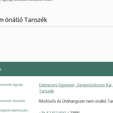
m önálló Tanszék
s
Debreceni Egyetem, Zeneművészeti Kar,
zervezeti egység
Tanszék
Rézfúvós és Ütőhangszer nem önálló Ta
zervezet, beosztás
özponti telefonszám,