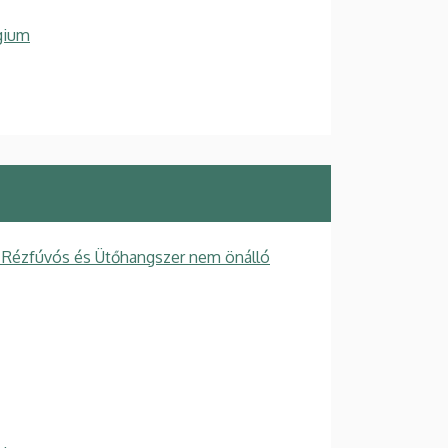
gium
 Rézfúvós és Ütőhangszer nem önálló