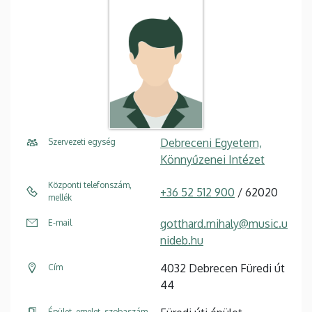
Debreceni Egyetem,
Szervezeti egység
Könnyűzenei Intézet
Központi telefonszám,
+36 52 512 900
/ 62020
mellék
gotthard.mihaly@music.u
E-mail
nideb.hu
4032 Debrecen Füredi út
Cím
44
Épület, emelet, szobaszám