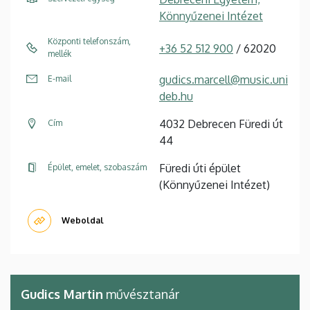
Könnyűzenei Intézet
Központi telefonszám,
+36 52 512 900
/ 62020
mellék
gudics.marcell@music.uni
E-mail
deb.hu
4032 Debrecen Füredi út
Cím
44
Füredi úti épület
Épület, emelet, szobaszám
(Könnyűzenei Intézet)
Weboldal
Gudics Martin
művésztanár