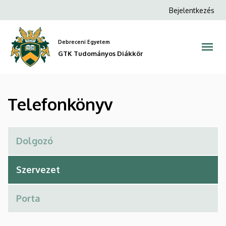
Telefonkönyv
Ugrás
Anonim
Bejelentkezés
a
Felhasználói
|
tartalomra
fiók
Debreceni Egyetem
GTK
menüje
GTK Tudományos Diákkör
Tudományos
Diákkör
Telefonkönyv