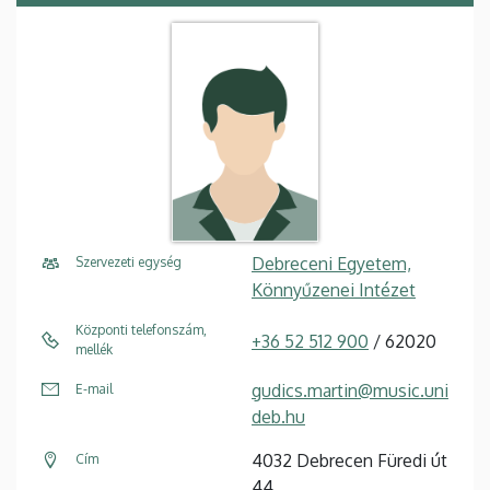
Debreceni Egyetem,
Szervezeti egység
Könnyűzenei Intézet
Központi telefonszám,
+36 52 512 900
/ 62020
mellék
gudics.martin@music.uni
E-mail
deb.hu
4032 Debrecen Füredi út
Cím
44