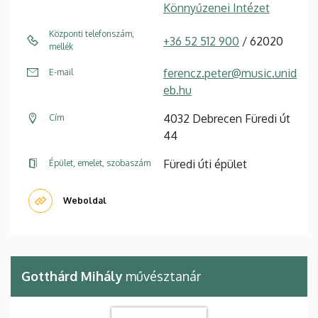
Könnyűzenei Intézet
Központi telefonszám,
+36 52 512 900
/ 62020
mellék
ferencz.peter@music.unid
E-mail
eb.hu
4032 Debrecen Füredi út
Cím
44
Füredi úti épület
Épület, emelet, szobaszám
Weboldal
Gotthárd Mihály
művésztanár