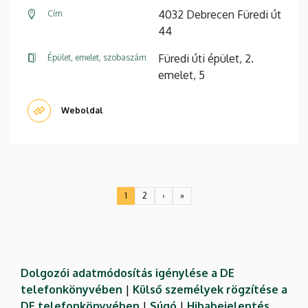
4032 Debrecen Füredi út
Cím
44
Füredi úti épület, 2.
Épület, emelet, szobaszám
emelet, 5
Weboldal
Oldalszámozás
1
2
›
»
Jelenlegi
Oldal
Következő
Utolsó
oldal
oldal
oldal
Dolgozói adatmódosítás igénylése a DE
telefonkönyvében
|
Külső személyek rögzítése a
DE telefonkönyvében
|
Súgó
|
Hibabejelentés