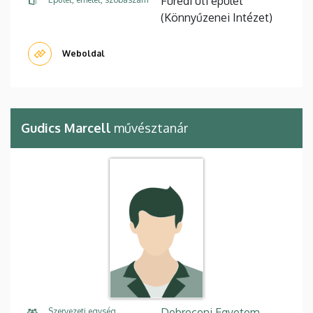
Füredi úti épület
(Könnyűzenei Intézet)
Weboldal
Gudics Marcell
művésztanár
Debreceni Egyetem,
Szervezeti egység