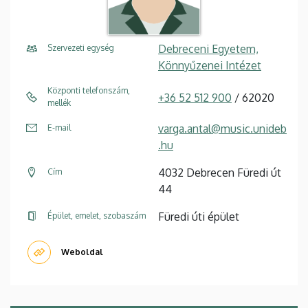
Debreceni Egyetem,
Szervezeti egység
Könnyűzenei Intézet
Központi telefonszám,
+36 52 512 900
/ 62020
mellék
varga.antal@music.unideb
E-mail
.hu
4032 Debrecen Füredi út
Cím
44
Füredi úti épület
Épület, emelet, szobaszám
Weboldal