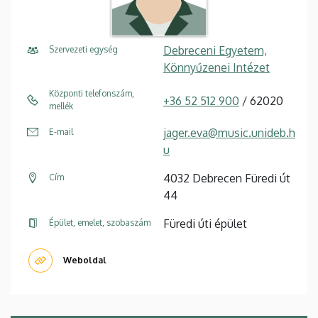
Debreceni Egyetem,
Szervezeti egység
Könnyűzenei Intézet
Központi telefonszám,
+36 52 512 900
/ 62020
mellék
jager.eva@music.unideb.h
E-mail
u
4032 Debrecen Füredi út
Cím
44
Füredi úti épület
Épület, emelet, szobaszám
Weboldal