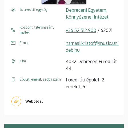
Debreceni Egyetem,
Szervezeti egység
Könnyűzenei Intézet
Központi telefonszám,
+36 52 512 900
/ 62021
mellék
harnasi.kristof@music.uni
E-mail
deb.hu
4032 Debrecen Füredi út
Cím
44
Füredi úti épület, 2.
Épület, emelet, szobaszám
emelet, 5
Weboldal