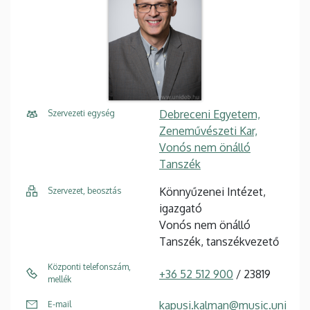
Debreceni Egyetem,
Szervezeti egység
Zeneművészeti Kar,
Vonós nem önálló
Tanszék
Könnyűzenei Intézet,
Szervezet, beosztás
igazgató
Vonós nem önálló
Tanszék, tanszékvezető
Központi telefonszám,
+36 52 512 900
/ 23819
mellék
kapusi.kalman@music.uni
E-mail