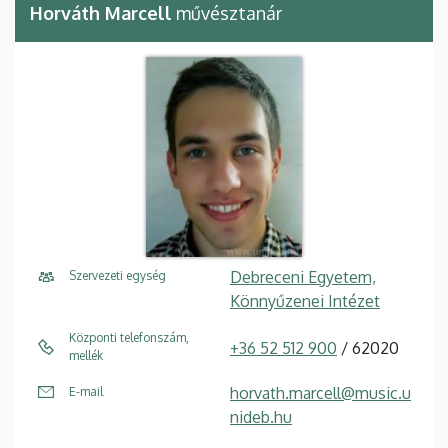
Horváth Marcell
művésztanár
Debreceni Egyetem,
Szervezeti egység
Könnyűzenei Intézet
Központi telefonszám,
+36 52 512 900
/ 62020
mellék
horvath.marcell@music.u
E-mail
nideb.hu