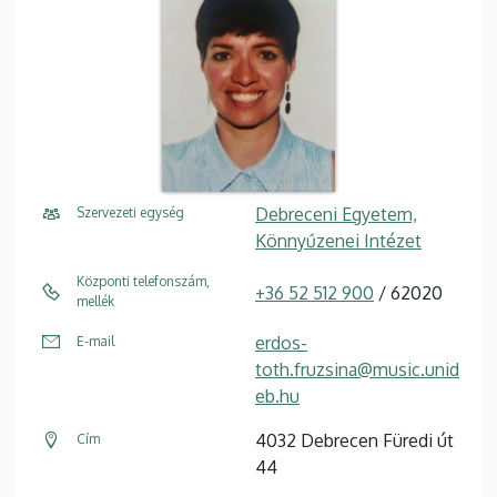
Debreceni Egyetem,
Szervezeti egység
Könnyűzenei Intézet
Központi telefonszám,
+36 52 512 900
/ 62020
mellék
erdos-
E-mail
toth.fruzsina@music.unid
eb.hu
4032 Debrecen Füredi út
Cím
44