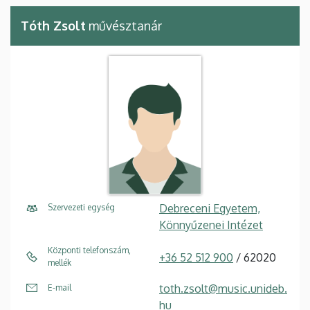
Tóth Zsolt
művésztanár
Debreceni Egyetem,
Szervezeti egység
Könnyűzenei Intézet
Központi telefonszám,
+36 52 512 900
/ 62020
mellék
toth.zsolt@music.unideb.
E-mail
hu