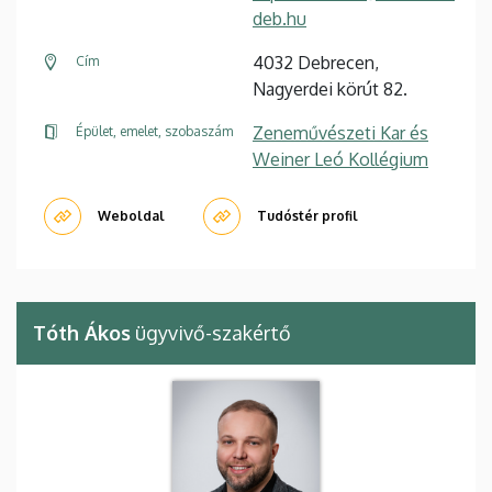
deb.hu
4032 Debrecen,
Cím
Nagyerdei körút 82.
Zeneművészeti Kar és
Épület, emelet, szobaszám
Weiner Leó Kollégium
Weboldal
Tudóstér profil
Tóth Ákos
ügyvivő-szakértő