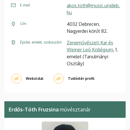
akos.toth@music.unideb.
E-mail
hu
4032 Debrecen,
Cím
Nagyerdei körút 82.
Zeneművészeti Kar és
Épület, emelet, szobaszám
Weiner Leó Kollégium
, 1.
emelet (Tanulmányi
Osztály)
Weboldal
Tudóstér profil
Erdős-Tóth Fruzsina
művésztanár