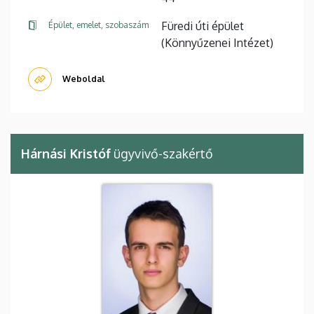
Füredi úti épület
Épület, emelet, szobaszám
(Könnyűzenei Intézet)
Weboldal
Hárnási Kristóf
ügyvivő-szakértő