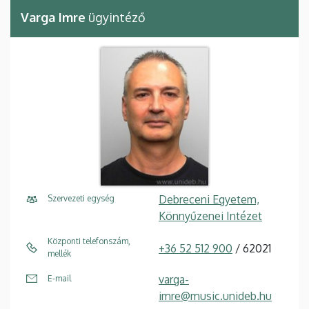
Varga Imre
ügyintéző
Debreceni Egyetem,
Szervezeti egység
Könnyűzenei Intézet
Központi telefonszám,
+36 52 512 900
/ 62021
mellék
varga-
E-mail
imre@music.unideb.hu