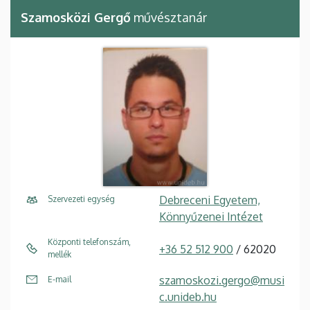
Szamosközi Gergő
művésztanár
Debreceni Egyetem,
Szervezeti egység
Könnyűzenei Intézet
Központi telefonszám,
+36 52 512 900
/ 62020
mellék
szamoskozi.gergo@musi
E-mail
c.unideb.hu