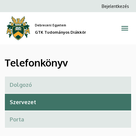
Telefonkönyv
Ugrás
Anonim
Bejelentkezés
a
Felhasználói
|
tartalomra
fiók
Debreceni Egyetem
GTK
menüje
GTK Tudományos Diákkör
Tudományos
Diákkör
Telefonkönyv