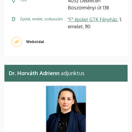
4032 Debrecen
Cím
Böszörményi út 138
"F" épület GTK Fényház
, 1.
Épület, emelet, szobaszám
emelet, 110
Weboldal
Dr. Horváth Adrienn
adjunktus