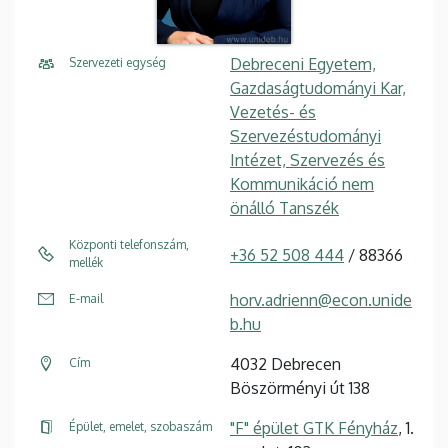
Debreceni Egyetem,
Szervezeti egység
Gazdaságtudományi Kar,
Vezetés- és
Szervezéstudományi
Intézet, Szervezés és
Kommunikáció nem
önálló Tanszék
Központi telefonszám,
+36 52 508 444
/ 88366
mellék
horv.adrienn@econ.unide
E-mail
b.hu
4032 Debrecen
Cím
Böszörményi út 138
"F" épület GTK Fényház
, 1.
Épület, emelet, szobaszám