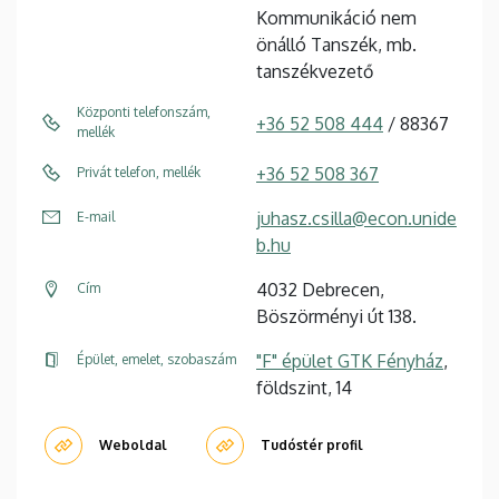
Kommunikáció nem
önálló Tanszék, mb.
tanszékvezető
Központi telefonszám,
+36 52 508 444
/ 88367
mellék
+36 52 508 367
Privát telefon, mellék
juhasz.csilla@econ.unide
E-mail
b.hu
4032 Debrecen,
Cím
Böszörményi út 138.
"F" épület GTK Fényház
,
Épület, emelet, szobaszám
földszint, 14
Weboldal
Tudóstér profil