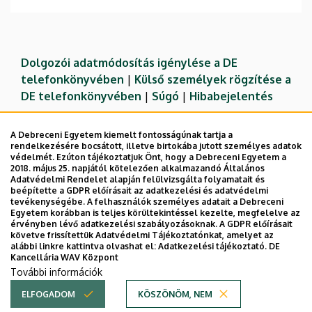
Dolgozói adatmódosítás igénylése a DE
telefonkönyvében
|
Külső személyek rögzítése a
DE telefonkönyvében
|
Súgó
|
Hibabejelentés
A Debreceni Egyetem kiemelt fontosságúnak tartja a
rendelkezésére bocsátott, illetve birtokába jutott személyes adatok
védelmét. Ezúton tájékoztatjuk Önt, hogy a Debreceni Egyetem a
2018. május 25. napjától kötelezően alkalmazandó Általános
Adatvédelmi Rendelet alapján felülvizsgálta folyamatait és
beépítette a GDPR előírásait az adatkezelési és adatvédelmi
tevékenységébe. A felhasználók személyes adatait a Debreceni
Egyetem korábban is teljes körültekintéssel kezelte, megfelelve az
érvényben lévő adatkezelési szabályozásoknak. A GDPR előírásait
követve frissítettük Adatvédelmi Tájékoztatónkat, amelyet az
Adatvédelem
Adatvédelem
alábbi linkre kattintva olvashat el:
Adatkezelési tájékoztató.
DE
Kancellária WAV Központ
Technikai információk
További információk
ELFOGADOM
KÖSZÖNÖM, NEM
Copyright © 2026 Unideb