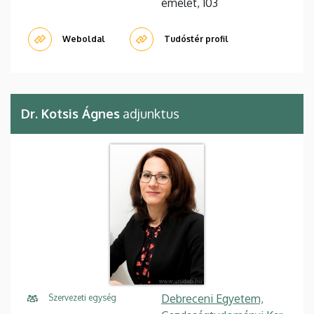
emelet, 103
Weboldal
Tudóstér profil
Dr. Kotsis Ágnes
adjunktus
Debreceni Egyetem,
Szervezeti egység