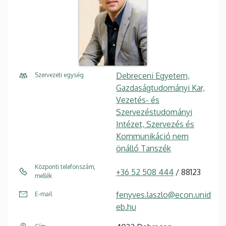
Debreceni Egyetem,
Szervezeti egység
Gazdaságtudományi Kar,
Vezetés- és
Szervezéstudományi
Intézet, Szervezés és
Kommunikáció nem
önálló Tanszék
Központi telefonszám,
+36 52 508 444
/ 88123
mellék
fenyves.laszlo@econ.unid
E-mail
eb.hu