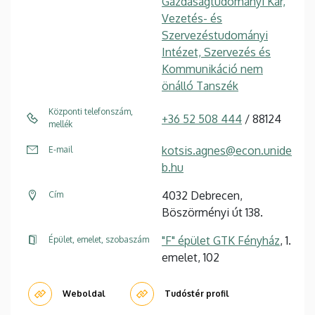
Gazdaságtudományi Kar,
Vezetés- és
Szervezéstudományi
Intézet, Szervezés és
Kommunikáció nem
önálló Tanszék
Központi telefonszám,
+36 52 508 444
/ 88124
mellék
kotsis.agnes@econ.unide
E-mail
b.hu
4032 Debrecen,
Cím
Böszörményi út 138.
"F" épület GTK Fényház
, 1.
Épület, emelet, szobaszám
emelet, 102
Weboldal
Tudóstér profil