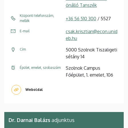
önálló Tanszék
Központi telefonszám,
+36 56 510 300
/ 5527
mellék
csak.krisztian@econ.unid
E-mail
eb.hu
5000 Szolnok Tiszaligeti
Cím
sétány 14
Szolnok Campus
Épület, emelet, szobaszám
Főépület, 1. emelet, 106
Weboldal
Dr. Darnai Balázs
adjunktus