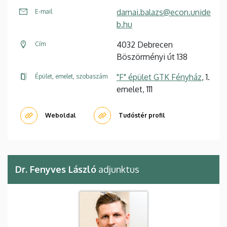
darnai.balazs@econ.unide
E-mail
b.hu
4032 Debrecen
Cím
Böszörményi út 138
"F" épület GTK Fényház
, 1.
Épület, emelet, szobaszám
emelet, 111
Weboldal
Tudóstér profil
Dr. Fenyves László
adjunktus