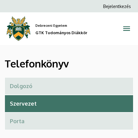
Telefonkönyv
Ugrás
Anonim
Bejelentkezés
a
Felhasználói
|
tartalomra
fiók
Debreceni Egyetem
GTK
menüje
GTK Tudományos Diákkör
Tudományos
Diákkör
Telefonkönyv