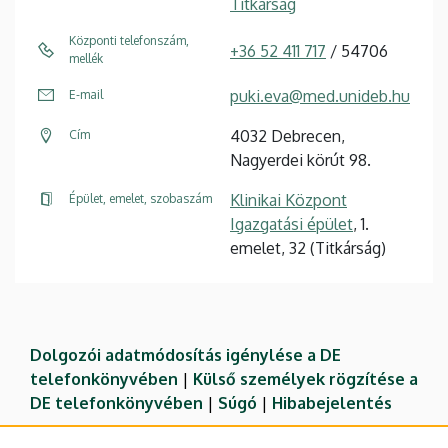
Titkárság
Központi telefonszám,
+36 52 411 717
/ 54706
mellék
puki.eva@med.unideb.hu
E-mail
4032 Debrecen,
Cím
Nagyerdei körút 98.
Klinikai Központ
Épület, emelet, szobaszám
Igazgatási épület
, 1.
emelet, 32 (Titkárság)
Dolgozói adatmódosítás igénylése a DE
telefonkönyvében
|
Külső személyek rögzítése a
DE telefonkönyvében
|
Súgó
|
Hibabejelentés