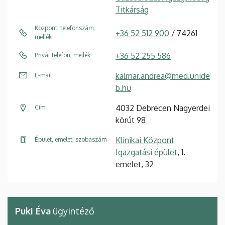
Titkárság
Központi telefonszám,
+36 52 512 900
/ 74261
mellék
+36 52 255 586
Privát telefon, mellék
kalmar.andrea@med.unide
E-mail
b.hu
4032 Debrecen Nagyerdei
Cím
körút 98
Klinikai Központ
Épület, emelet, szobaszám
Igazgatási épület
, 1.
emelet, 32
Puki Éva
ügyintéző