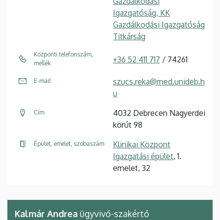
Gazdálkodási
Igazgatóság, KK
Gazdálkodási Igazgatóság
Titkárság
Központi telefonszám,
+36 52 411 717
/ 74261
mellék
szucs.reka@med.unideb.h
E-mail
u
4032 Debrecen Nagyerdei
Cím
körút 98
Klinikai Központ
Épület, emelet, szobaszám
Igazgatási épület
, 1.
emelet, 32
Kalmár Andrea
ügyvivő-szakértő