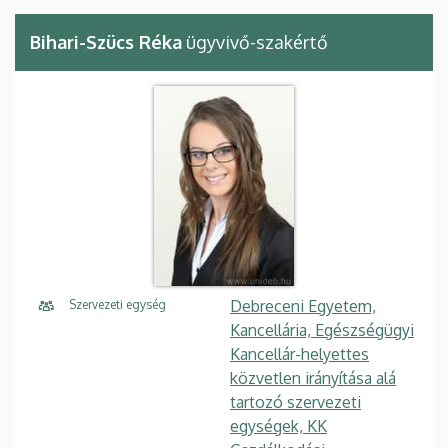
Bihari-Szücs Réka
ügyvivő-szakértő
Debreceni Egyetem,
Szervezeti egység
Kancellária, Egészségügyi
Kancellár-helyettes
közvetlen irányítása alá
tartozó szervezeti
egységek, KK