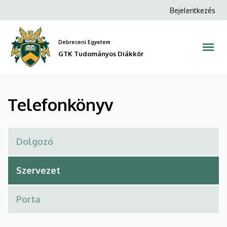
Telefonkönyv
Ugrás
Anonim
Bejelentkezés
a
Felhasználói
|
tartalomra
fiók
Debreceni Egyetem
GTK
menüje
GTK Tudományos Diákkör
Tudományos
Diákkör
Telefonkönyv