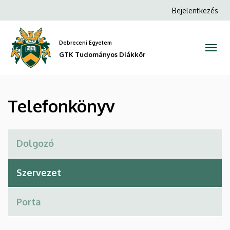
Telefonkönyv
Ugrás
Anonim
Bejelentkezés
a
Felhasználói
|
tartalomra
fiók
Debreceni Egyetem
GTK
menüje
GTK Tudományos Diákkör
Tudományos
Diákkör
Telefonkönyv