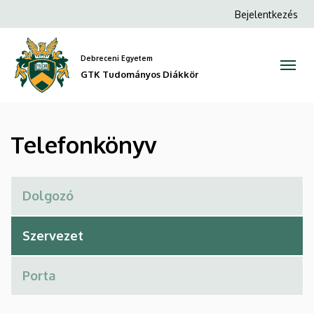
Telefonkönyv
Ugrás
Anonim
Bejelentkezés
a
Felhasználói
|
tartalomra
fiók
Debreceni Egyetem
GTK
menüje
GTK Tudományos Diákkör
Tudományos
Diákkör
Telefonkönyv