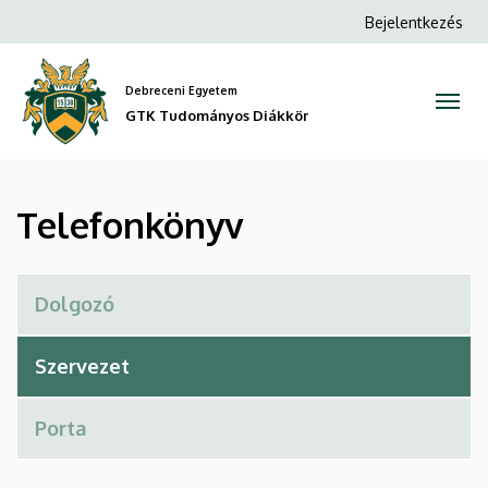
Telefonkönyv
Ugrás
Anonim
Bejelentkezés
a
Felhasználói
|
tartalomra
fiók
Debreceni Egyetem
GTK
menüje
GTK Tudományos Diákkör
Tudományos
Diákkör
Telefonkönyv