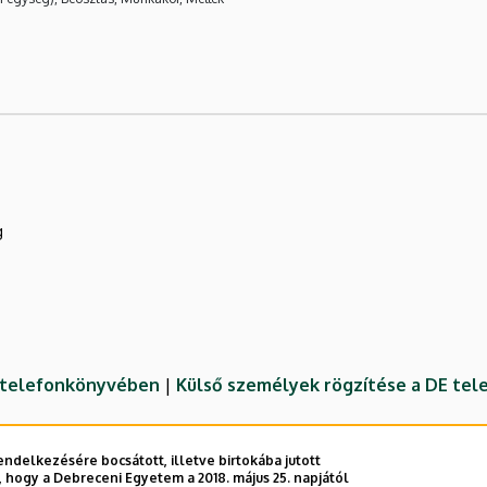
g
E telefonkönyvében
|
Külső személyek rögzítése a DE te
ndelkezésére bocsátott, illetve birtokába jutott
 hogy a Debreceni Egyetem a 2018. május 25. napjától