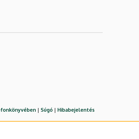
lefonkönyvében
|
Súgó
|
Hibabejelentés