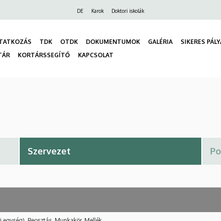
Felső
DE
Karok
Doktori iskolák
navigáció
TATKOZÁS
TDK
OTDK
DOKUMENTUMOK
GALÉRIA
SIKERES PÁL
TÁR
KORTÁRSSEGÍTŐ
KAPCSOLAT
gáció
i egység), Beosztás, Munkakör, Mellék