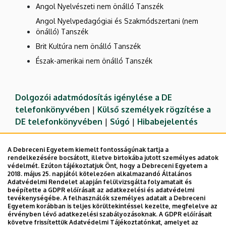
Angol Nyelvészeti nem önálló Tanszék
Angol Nyelvpedagógiai és Szakmódszertani (nem
önálló) Tanszék
Brit Kultúra nem önálló Tanszék
Észak-amerikai nem önálló Tanszék
Dolgozói adatmódosítás igénylése a DE
telefonkönyvében
|
Külső személyek rögzítése a
DE telefonkönyvében
|
Súgó
|
Hibabejelentés
A Debreceni Egyetem kiemelt fontosságúnak tartja a
rendelkezésére bocsátott, illetve birtokába jutott személyes adatok
védelmét. Ezúton tájékoztatjuk Önt, hogy a Debreceni Egyetem a
2018. május 25. napjától kötelezően alkalmazandó Általános
Adatvédelmi Rendelet alapján felülvizsgálta folyamatait és
beépítette a GDPR előírásait az adatkezelési és adatvédelmi
tevékenységébe. A felhasználók személyes adatait a Debreceni
Egyetem korábban is teljes körültekintéssel kezelte, megfelelve az
érvényben lévő adatkezelési szabályozásoknak. A GDPR előírásait
követve frissítettük Adatvédelmi Tájékoztatónkat, amelyet az
Adatvédelem