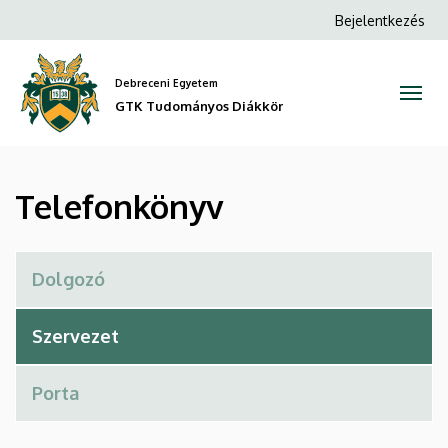
Telefonkönyv
Ugrás
Anonim
Bejelentkezés
a
Felhasználói
|
tartalomra
fiók
Debreceni Egyetem
GTK
menüje
GTK Tudományos Diákkör
Tudományos
Diákkör
Telefonkönyv