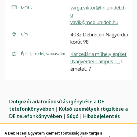
varga.viktor@fin.unideb.h
E-mail
u
vavik@med.unideb.hu
4032 Debrecen Nagyerdei
Cím
körút 98
Kancellária műhely épület
Épület, emelet, szobaszám
(Nagyerdei Campus I.)
, 1.
emelet, 7
Dolgozói adatmódosítás igénylése a DE
telefonkönyvében
|
Külső személyek rögzítése a
DE telefonkönyvében
|
Súgó
|
Hibabejelentés
A Debreceni Egyetem kiemelt fontosságúnak tartja a