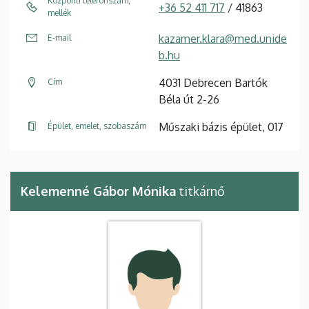
Központi telefonszám,
+36 52 411 717
/ 41863
mellék
kazamer.klara@med.unide
E-mail
b.hu
4031 Debrecen Bartók
Cím
Béla út 2-26
Műszaki bázis épület, 017
Épület, emelet, szobaszám
Kelemenné Gábor Mónika
titkárnő