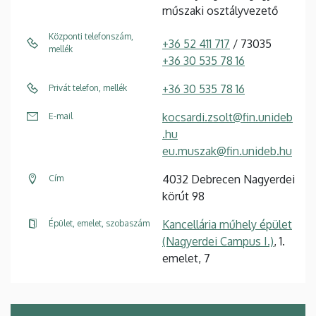
műszaki osztályvezető
Központi telefonszám,
+36 52 411 717
/ 73035
mellék
+36 30 535 78 16
+36 30 535 78 16
Privát telefon, mellék
kocsardi.zsolt@fin.unideb
E-mail
.hu
eu.muszak@fin.unideb.hu
4032 Debrecen Nagyerdei
Cím
körút 98
Kancellária műhely épület
Épület, emelet, szobaszám
(Nagyerdei Campus I.)
, 1.
emelet, 7