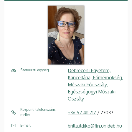
Debreceni Egyetem,
Szervezeti egység
Kancellária, Főmérnökség,
Műszaki Főosztály,
Egészségügyi Műszaki
Osztály
Központi telefonszám,
+36 52 411 717
/ 73037
mellék
brilla.ildiko@fin.unideb.hu
E-mail