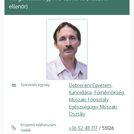
ellenör)
Debreceni Egyetem,
Szervezeti egység
Kancellária, Főmérnökség,
Műszaki Főosztály,
Egészségügyi Műszaki
Osztály
Központi telefonszám,
+36 52 411 717
/ 55126
mellék