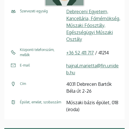
Debreceni Egyetem,
Szervezeti egység
Kancellária, Főmérnökség,
Műszaki Főosztály,
Egészségügyi Műszaki
Osztály
Központi telefonszám,
+36 52 411 717
/ 41214
mellék
hajnal.marietta@fin.unide
E-mail
b.hu
4031 Debrecen Bartók
Cím
Béla út 2-26
Műszaki bázis épület, 018
Épület, emelet, szobaszám
(iroda)