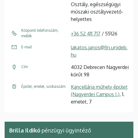
Osztály, egészségügyi
műszaki osztályvezető-
helyettes
Központi telefonszám,
+36 52 411 717
/ 55126
mellék
lakatos.janos@fin.unideb.
E-mail
hu
4032 Debrecen Nagyerdei
Cím
körút 98
Kancellária műhely épület
Épület, emelet, szobaszám
(Nagyerdei Campus I.)
, 1.
emelet, 7
Brilla Ildikó
pénzügyi ügyintéző