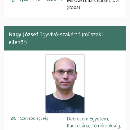
Műszaki bázis épület, 021
(iroda)
Nagy József
ügyvivő-szakértő (müszaki
ellenör)
Debreceni Egyetem,
Szervezeti egység
Kancellária, Főmérnökség,