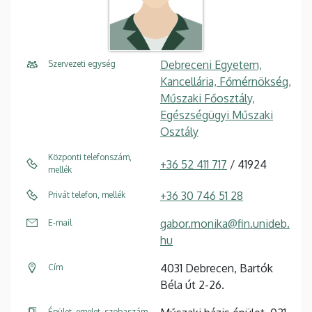
Debreceni Egyetem,
Szervezeti egység
Kancellária, Főmérnökség,
Műszaki Főosztály,
Egészségügyi Műszaki
Osztály
Központi telefonszám,
+36 52 411 717
/ 41924
mellék
+36 30 746 51 28
Privát telefon, mellék
gabor.monika@fin.unideb.
E-mail
hu
4031 Debrecen, Bartók
Cím
Béla út 2-26.
Épület, emelet, szobaszám