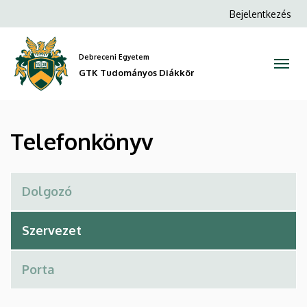
Telefonkönyv
Ugrás
Anonim
Bejelentkezés
a
Felhasználói
|
tartalomra
fiók
Debreceni Egyetem
GTK
menüje
GTK Tudományos Diákkör
Tudományos
Diákkör
Telefonkönyv