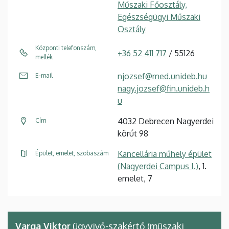
Műszaki Főosztály,
Egészségügyi Műszaki
Osztály
Központi telefonszám,
+36 52 411 717
/ 55126
mellék
njozsef@med.unideb.hu
E-mail
nagy.jozsef@fin.unideb.h
u
4032 Debrecen Nagyerdei
Cím
körút 98
Kancellária műhely épület
Épület, emelet, szobaszám
(Nagyerdei Campus I.)
, 1.
emelet, 7
Varga Viktor
ügyvivő-szakértő (müszaki