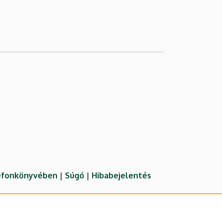
lefonkönyvében
|
Súgó
|
Hibabejelentés