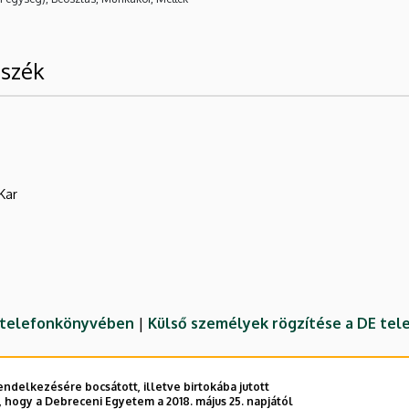
nszék
Kar
E telefonkönyvében
|
Külső személyek rögzítése a DE te
ndelkezésére bocsátott, illetve birtokába jutott
 hogy a Debreceni Egyetem a 2018. május 25. napjától