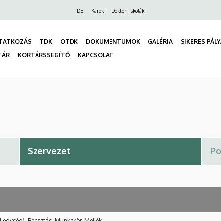
Felső
DE
Karok
Doktori iskolák
navigáció
TATKOZÁS
TDK
OTDK
DOKUMENTUMOK
GALÉRIA
SIKERES PÁL
TÁR
KORTÁRSSEGÍTŐ
KAPCSOLAT
gáció
i egység), Beosztás, Munkakör, Mellék