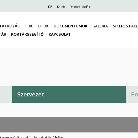
Felső
DE
Karok
Doktori iskolák
navigáció
TATKOZÁS
TDK
OTDK
DOKUMENTUMOK
GALÉRIA
SIKERES PÁL
TÁR
KORTÁRSSEGÍTŐ
KAPCSOLAT
gáció
i egység), Beosztás, Munkakör, Mellék