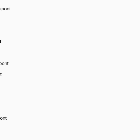
zpont
t
zpont
t
pont