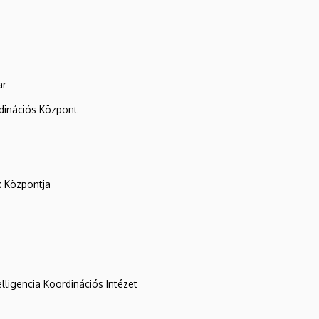
ar
rdinációs Központ
k Központja
lligencia Koordinációs Intézet