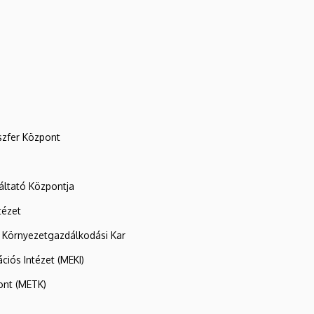
szfer Központ
ltató Központja
tézet
 Környezetgazdálkodási Kar
ációs Intézet (MEKI)
ont (METK)