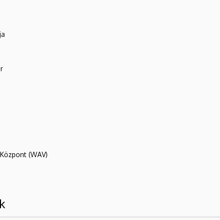
ja
r
R Központ (WAV)
k