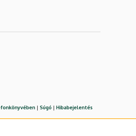
lefonkönyvében
|
Súgó
|
Hibabejelentés