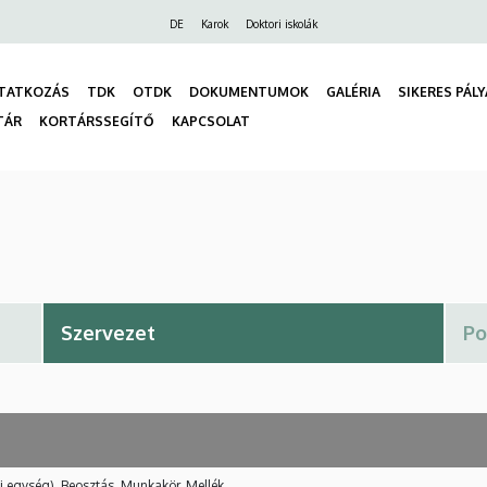
Felső
DE
Karok
Doktori iskolák
navigáció
TATKOZÁS
TDK
OTDK
DOKUMENTUMOK
GALÉRIA
SIKERES PÁL
TÁR
KORTÁRSSEGÍTŐ
KAPCSOLAT
gáció
i egység), Beosztás, Munkakör, Mellék