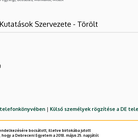
Kutatások Szervezete - Törölt
g
E telefonkönyvében
|
Külső személyek rögzítése a DE te
ndelkezésére bocsátott, illetve birtokába jutott
 hogy a Debreceni Egyetem a 2018. május 25. napjától