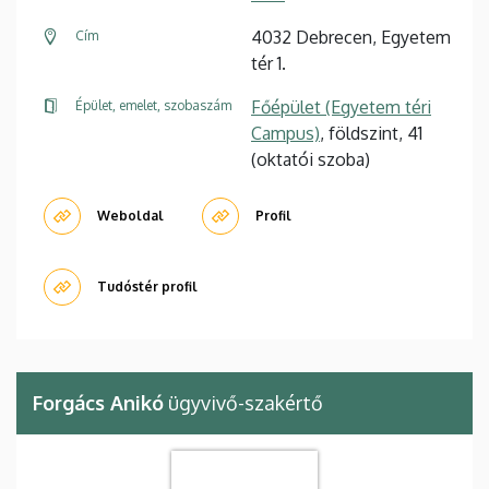
4032 Debrecen, Egyetem
Cím
tér 1.
Főépület (Egyetem téri
Épület, emelet, szobaszám
Campus)
, földszint, 41
(oktatói szoba)
Weboldal
Profil
Tudóstér profil
Forgács Anikó
ügyvivő-szakértő