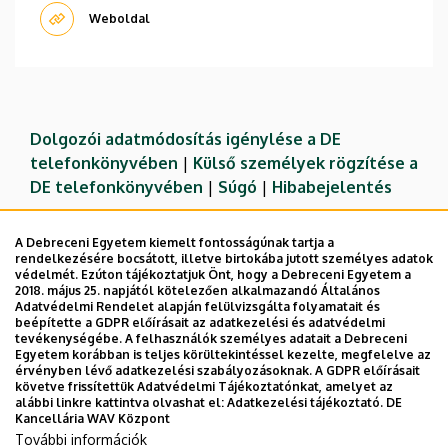
Weboldal
Dolgozói adatmódosítás igénylése a DE
telefonkönyvében
|
Külső személyek rögzítése a
DE telefonkönyvében
|
Súgó
|
Hibabejelentés
A Debreceni Egyetem kiemelt fontosságúnak tartja a
rendelkezésére bocsátott, illetve birtokába jutott személyes adatok
védelmét. Ezúton tájékoztatjuk Önt, hogy a Debreceni Egyetem a
2018. május 25. napjától kötelezően alkalmazandó Általános
Adatvédelmi Rendelet alapján felülvizsgálta folyamatait és
beépítette a GDPR előírásait az adatkezelési és adatvédelmi
tevékenységébe. A felhasználók személyes adatait a Debreceni
Egyetem korábban is teljes körültekintéssel kezelte, megfelelve az
érvényben lévő adatkezelési szabályozásoknak. A GDPR előírásait
követve frissítettük Adatvédelmi Tájékoztatónkat, amelyet az
Adatvédelem
Adatvédelem
alábbi linkre kattintva olvashat el:
Adatkezelési tájékoztató.
DE
Kancellária WAV Központ
Technikai információk
További információk