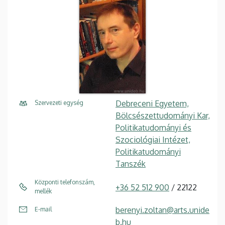
Debreceni Egyetem,
Szervezeti egység
Bölcsészettudományi Kar,
Politikatudományi és
Szociológiai Intézet,
Politikatudományi
Tanszék
Központi telefonszám,
+36 52 512 900
/ 22122
mellék
berenyi.zoltan@arts.unide
E-mail
b.hu