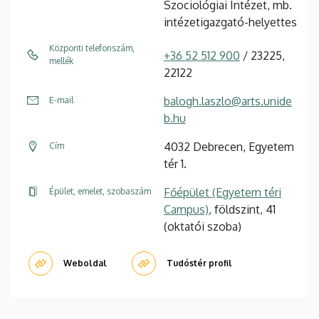
Szociológiai Intézet, mb.
intézetigazgató-helyettes
Központi telefonszám,
+36 52 512 900
/ 23225,
mellék
22122
balogh.laszlo@arts.unide
E-mail
b.hu
4032 Debrecen, Egyetem
Cím
tér 1.
Főépület (Egyetem téri
Épület, emelet, szobaszám
Campus)
, földszint, 41
(oktatói szoba)
Weboldal
Tudóstér profil