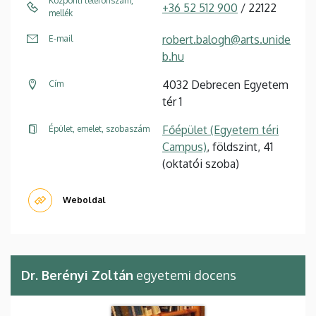
Központi telefonszám,
+36 52 512 900
/ 22122
mellék
robert.balogh@arts.unide
E-mail
b.hu
4032 Debrecen Egyetem
Cím
tér 1
Főépület (Egyetem téri
Épület, emelet, szobaszám
Campus)
, földszint, 41
(oktatói szoba)
Weboldal
Dr. Berényi Zoltán
egyetemi docens