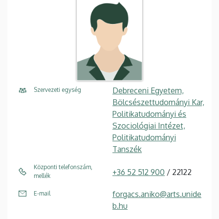
Debreceni Egyetem,
Szervezeti egység
Bölcsészettudományi Kar,
Politikatudományi és
Szociológiai Intézet,
Politikatudományi
Tanszék
Központi telefonszám,
+36 52 512 900
/ 22122
mellék
forgacs.aniko@arts.unide
E-mail
b.hu