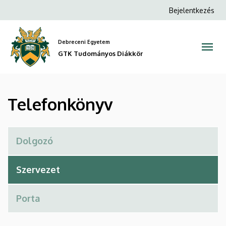
Telefonkönyv
Ugrás
Anonim
Bejelentkezés
a
Felhasználói
|
tartalomra
fiók
Debreceni Egyetem
GTK
menüje
GTK Tudományos Diákkör
Tudományos
Diákkör
Telefonkönyv