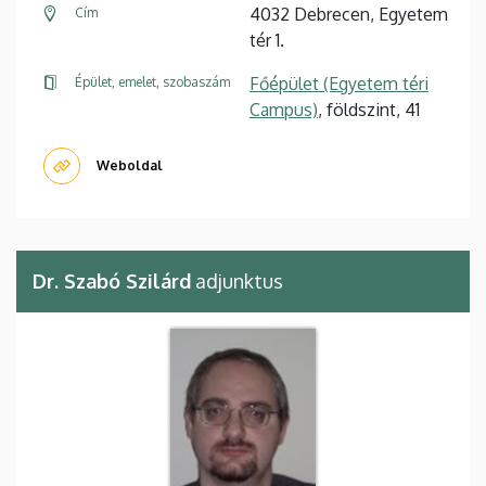
4032 Debrecen, Egyetem
Cím
tér 1.
Főépület (Egyetem téri
Épület, emelet, szobaszám
Campus)
, földszint, 41
Weboldal
Dr. Szabó Szilárd
adjunktus