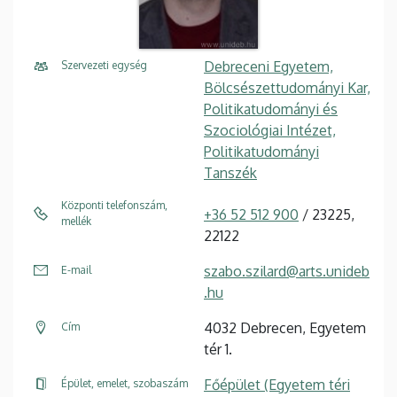
Debreceni Egyetem,
Szervezeti egység
Bölcsészettudományi Kar,
Politikatudományi és
Szociológiai Intézet,
Politikatudományi
Tanszék
Központi telefonszám,
+36 52 512 900
/ 23225,
mellék
22122
szabo.szilard@arts.unideb
E-mail
.hu
4032 Debrecen, Egyetem
Cím
tér 1.
Főépület (Egyetem téri
Épület, emelet, szobaszám