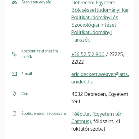
Debreceni Egyetem,
Szervezeti egység
Bölcsészettudományi Kar,
Politikatudományi és
Szociológiai Intézet,
Politikatudományi
Tanszék
Központi telefonszám,
+36 52 512 900
/ 23225,
mellék
22122
eric.beckett.weaver@arts.
E-mail
unideb.hu
4032 Debrecen, Egyetem
Cím
tér 1.
Főépület (Egyetem téri
Épület, emelet, szobaszám
Campus)
, földszint, 41
(oktatói szoba)