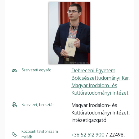
Debreceni Egyetem,
Szervezeti egység
Bölcsészettudományi Kar,
Magyar Irodalom- és
Kultúratudományi Intézet
Magyar Irodalom- és
Szervezet, beosztás
Kultúratudományi Intézet,
intézetigazgató
Központi telefonszám,
+36 52 512 900
/ 22498,
mellék