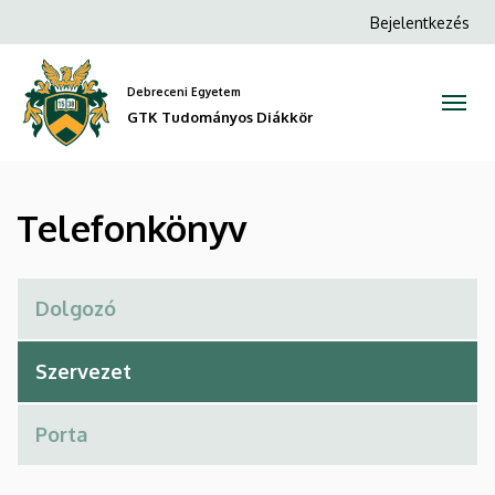
Telefonkönyv
Ugrás
Anonim
Bejelentkezés
a
Felhasználói
|
tartalomra
fiók
Debreceni Egyetem
GTK
menüje
GTK Tudományos Diákkör
Tudományos
Diákkör
Telefonkönyv