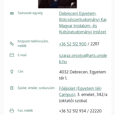
Debreceni Egyetem,
Szervezeti egység
Bölcsészettudományi Kar,
Magyar Irodalom- és
Kultúratudományi Intézet
Központi telefonszám,
+36 52 512 900
/ 22117
mellék
szaraz.orsolya@arts.unide
E-mail
b.hu
4032 Debrecen, Egyetem
Cím
tér 1.
Főépület (Egyetem téri
Épület, emelet, szobaszám
Campus)
, 3. emelet, 342/a
(oktatói szoba)
+36 52 512 934 / 22220
Fax, mellék