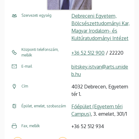
Debreceni Egyetem,
Szervezeti egység
Bölcsészettudományi Kar,
Magyar Irodalom- és
Kultúratudományi Intézet
Központi telefonszám,
+36 52 512 900
/ 22220
mellék
bitskey.istvan@arts.unide
E-mail
b.hu
4032 Debrecen, Egyetem
Cím
tér 1.
Főépület (Egyetem téri
Épület, emelet, szobaszám
Campus)
, 3. emelet, 301/1
+36 52 512 934
Fax, mellék