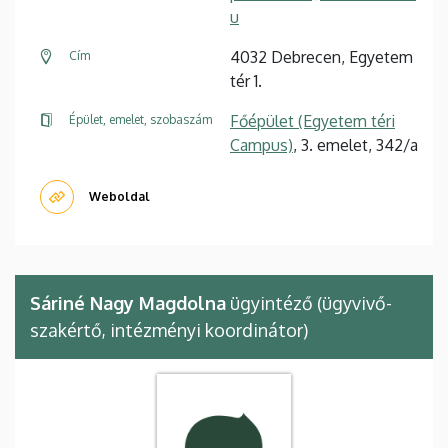
u
4032 Debrecen, Egyetem
Cím
tér 1.
Főépület (Egyetem téri
Épület, emelet, szobaszám
Campus)
, 3. emelet, 342/a
Weboldal
Sáriné Nagy Magdolna
ügyintéző (ügyvivő-
szakértő, intézményi koordinátor)