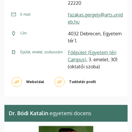
22220
fazakas.gergely@arts.unid
E-mail
eb.hu
4032 Debrecen, Egyetem
Cím
tér 1.
Főépület (Egyetem téri
Épület, emelet, szobaszám
Campus)
, 3. emelet, 301
(oktatói szoba)
Weboldal
Tudóstér profil
Dr. Bódi Katalin
egyetemi docens