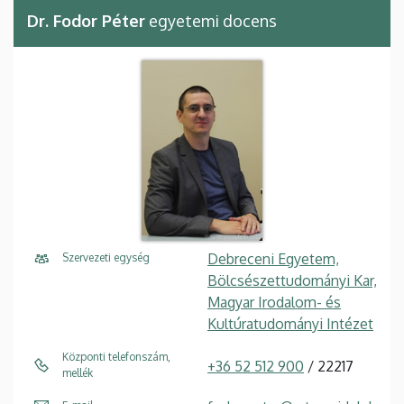
Dr. Fodor Péter
egyetemi docens
Debreceni Egyetem,
Szervezeti egység
Bölcsészettudományi Kar,
Magyar Irodalom- és
Kultúratudományi Intézet
Központi telefonszám,
+36 52 512 900
/ 22217
mellék