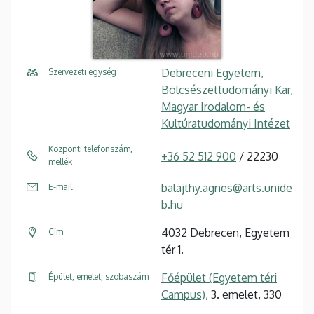
Debreceni Egyetem,
Szervezeti egység
Bölcsészettudományi Kar,
Magyar Irodalom- és
Kultúratudományi Intézet
Központi telefonszám,
+36 52 512 900
/ 22230
mellék
balajthy.agnes@arts.unide
E-mail
b.hu
4032 Debrecen, Egyetem
Cím
tér 1.
Főépület (Egyetem téri
Épület, emelet, szobaszám
Campus)
, 3. emelet, 330