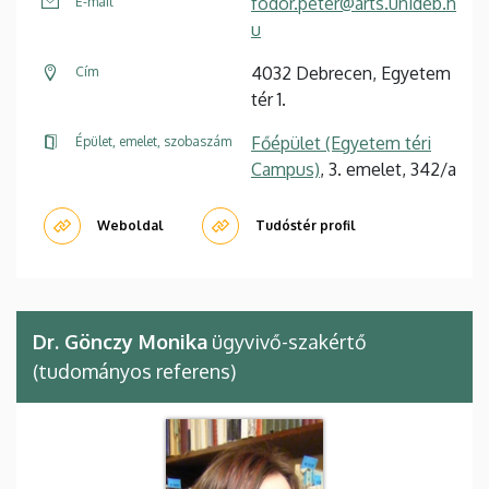
fodor.peter@arts.unideb.h
E-mail
u
4032 Debrecen, Egyetem
Cím
tér 1.
Főépület (Egyetem téri
Épület, emelet, szobaszám
Campus)
, 3. emelet, 342/a
Weboldal
Tudóstér profil
Dr. Gönczy Monika
ügyvivő-szakértő
(tudományos referens)