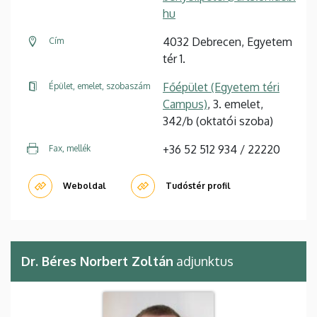
hu
4032 Debrecen, Egyetem
Cím
tér 1.
Főépület (Egyetem téri
Épület, emelet, szobaszám
Campus)
, 3. emelet,
342/b (oktatói szoba)
+36 52 512 934 / 22220
Fax, mellék
Weboldal
Tudóstér profil
Dr. Béres Norbert Zoltán
adjunktus