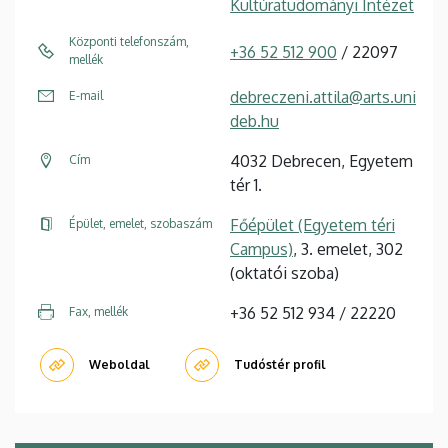
Kultúratudományi Intézet
Központi telefonszám,
+36 52 512 900
/ 22097
mellék
debreczeni.attila@arts.uni
E-mail
deb.hu
4032 Debrecen, Egyetem
Cím
tér 1.
Főépület (Egyetem téri
Épület, emelet, szobaszám
Campus)
, 3. emelet, 302
(oktatói szoba)
+36 52 512 934 / 22220
Fax, mellék
Weboldal
Tudóstér profil