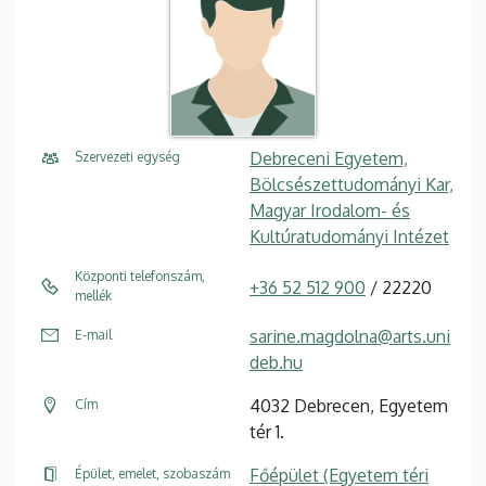
Debreceni Egyetem,
Szervezeti egység
Bölcsészettudományi Kar,
Magyar Irodalom- és
Kultúratudományi Intézet
Központi telefonszám,
+36 52 512 900
/ 22220
mellék
sarine.magdolna@arts.uni
E-mail
deb.hu
4032 Debrecen, Egyetem
Cím
tér 1.
Főépület (Egyetem téri
Épület, emelet, szobaszám