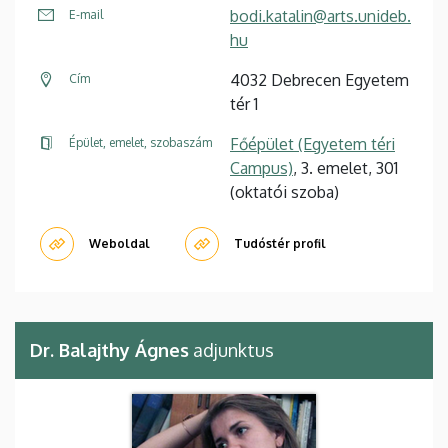
bodi.katalin@arts.unideb.
E-mail
hu
4032 Debrecen Egyetem
Cím
tér 1
Főépület (Egyetem téri
Épület, emelet, szobaszám
Campus)
, 3. emelet, 301
(oktatói szoba)
Weboldal
Tudóstér profil
Dr. Balajthy Ágnes
adjunktus