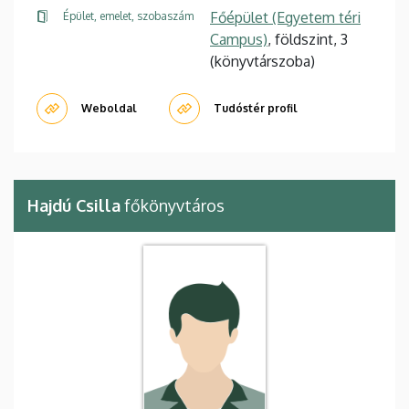
Főépület (Egyetem téri
Épület, emelet, szobaszám
Campus)
, földszint, 3
(könyvtárszoba)
Weboldal
Tudóstér profil
Hajdú Csilla
főkönyvtáros