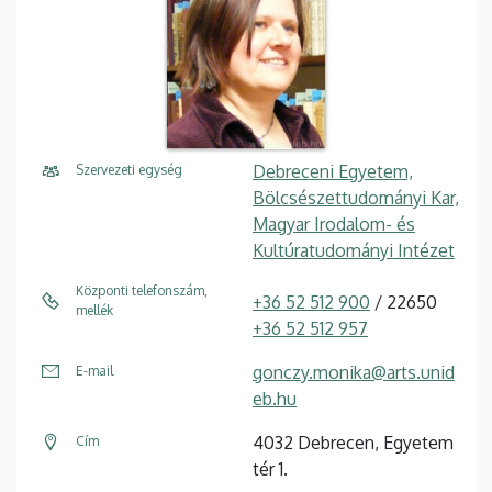
Debreceni Egyetem,
Szervezeti egység
Bölcsészettudományi Kar,
Magyar Irodalom- és
Kultúratudományi Intézet
Központi telefonszám,
+36 52 512 900
/ 22650
mellék
+36 52 512 957
gonczy.monika@arts.unid
E-mail
eb.hu
4032 Debrecen, Egyetem
Cím
tér 1.