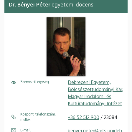
Dr. Bényei Péter
egyetemi docens
Debreceni Egyetem,
Szervezeti egység
Bölcsészettudományi Kar,
Magyar Irodalom- és
Kultúratudományi Intézet
Központi telefonszám,
+36 52 512 900
/ 23084
mellék
benyei.peter@arts.unideb.
E-mail