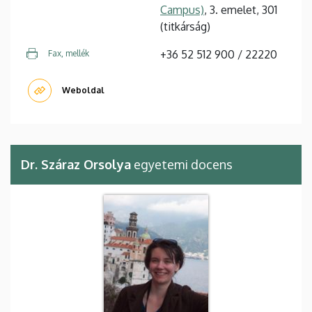
Campus)
, 3. emelet, 301
(titkárság)
+36 52 512 900 / 22220
Fax, mellék
Weboldal
Dr. Száraz Orsolya
egyetemi docens