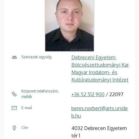
Debreceni Egyetem,
Szervezeti egység
Bölcsészettudományi Kar,
Magyar Irodalom- és
Kultúratudományi Intézet
Központi telefonszám,
+36 52 512 900
/ 22097
mellék
beres.norbert@arts.unide
E-mail
b.hu
4032 Debrecen Egyetem
Cím
tér 1