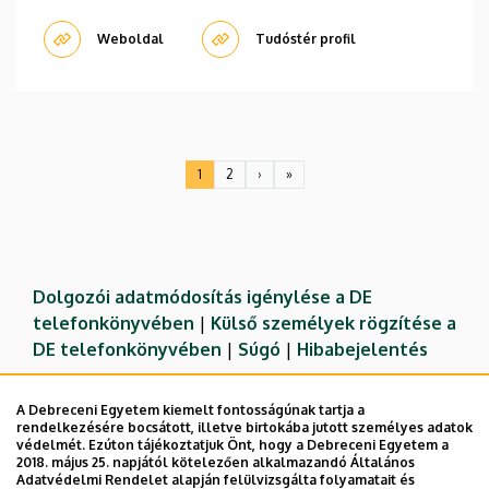
Weboldal
Tudóstér profil
Oldalszámozás
1
2
›
»
Jelenlegi
Oldal
Következő
Utolsó
oldal
oldal
oldal
Dolgozói adatmódosítás igénylése a DE
telefonkönyvében
|
Külső személyek rögzítése a
DE telefonkönyvében
|
Súgó
|
Hibabejelentés
A Debreceni Egyetem kiemelt fontosságúnak tartja a
rendelkezésére bocsátott, illetve birtokába jutott személyes adatok
védelmét. Ezúton tájékoztatjuk Önt, hogy a Debreceni Egyetem a
2018. május 25. napjától kötelezően alkalmazandó Általános
Adatvédelmi Rendelet alapján felülvizsgálta folyamatait és