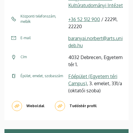
Kultúratudományi Intézet
Központi telefonszám,
+36 52 512 900
/ 22291,
mellék
22220
baranyai.norbert@arts.uni
E-mail
deb.hu
4032 Debrecen, Egyetem
Cím
tér 1.
Főépület (Egyetem téri
Épület, emelet, szobaszám
Campus)
, 3. emelet, 331/a
(oktatói szoba)
Weboldal
Tudóstér profil