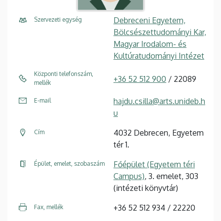
Debreceni Egyetem,
Szervezeti egység
Bölcsészettudományi Kar,
Magyar Irodalom- és
Kultúratudományi Intézet
Központi telefonszám,
+36 52 512 900
/ 22089
mellék
hajdu.csilla@arts.unideb.h
E-mail
u
4032 Debrecen, Egyetem
Cím
tér 1.
Főépület (Egyetem téri
Épület, emelet, szobaszám
Campus)
, 3. emelet, 303
(intézeti könyvtár)
+36 52 512 934 / 22220
Fax, mellék