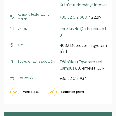
Kultúratudományi Intézet
Központi telefonszám,
+36 52 512 900
/ 22219
mellék
imre.laszlo@arts.unideb.h
E-mail
u
4032 Debrecen, Egyetem
Cím
tér 1.
Főépület (Egyetem téri
Épület, emelet, szobaszám
Campus)
, 3. emelet, 331/1
+36 52 512 934
Fax, mellék
Weboldal
Tudóstér profil