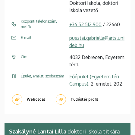
Doktori Iskola, doktori
iskola vezető
Központi telefonszám,
+36 52 512 900
/ 22660
mellék
pusztai.gabriella@arts.uni
E-mail
deb.hu
4032 Debrecen, Egyetem
Cím
tér 1.
Főépület (Egyetem téri
Épület, emelet, szobaszám
Campus)
, 2. emelet, 202
Weboldal
Tudóstér profil
Szakályné Lantai Lilla
doktori iskola titkára