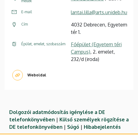
mellék
lantai.lilla@arts.unideb.hu
E-mail
4032 Debrecen, Egyetem
Cím
tér 1.
Főépület (Egyetem téri
Épület, emelet, szobaszám
Campus)
, 2. emelet,
232/d (iroda)
Weboldal
Dolgozói adatmódosítás igénylése a DE
telefonkönyvében
|
Külső személyek rögzítése a
DE telefonkönyvében
|
Súgó
|
Hibabejelentés