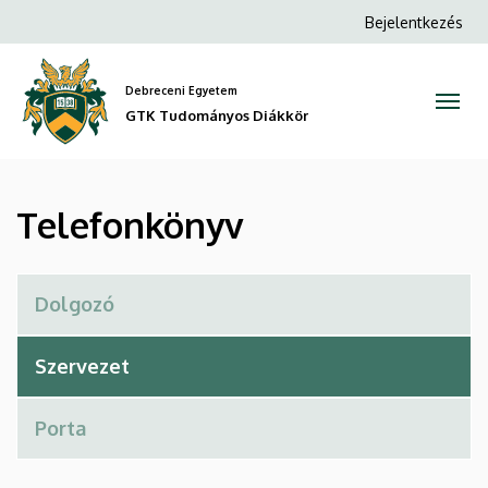
Telefonkönyv
Ugrás
Anonim
Bejelentkezés
a
Felhasználói
|
tartalomra
fiók
Debreceni Egyetem
GTK
menüje
GTK Tudományos Diákkör
Tudományos
Diákkör
Telefonkönyv