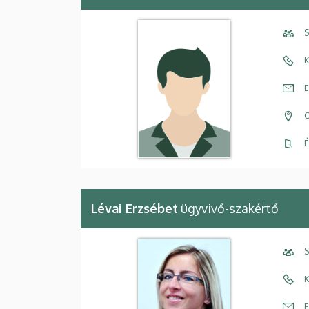
S
K
E
C
É
Lévai Erzsébet
ügyvivő-szakértő
S
K
E