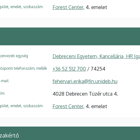
Forest Center
, 4. emelet
pület, emelet, szobaszám
Debreceni Egyetem, Kancellária, HR Ig
zervezeti egység
+36 52 512 700
/ 74254
özponti telefonszám, mellék
fehervari.erika@fin.unideb.hu
-mail
4028 Debrecen Tüzér utca 4.
ím
Forest Center
, 4. emelet
pület, emelet, szobaszám
zakértő