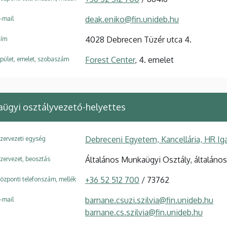
deak.eniko@fin.unideb.hu
-mail
4028 Debrecen Tüzér utca 4.
ím
Forest Center
, 4. emelet
pület, emelet, szobaszám
ügyi osztályvezető-helyettes
Debreceni Egyetem, Kancellária, HR Ig
zervezeti egység
Általános Munkaügyi Osztály, általáno
zervezet, beosztás
+36 52 512 700
/ 73762
özponti telefonszám, mellék
barnane.csuzi.szilvia@fin.unideb.hu
-mail
barnane.cs.szilvia@fin.unideb.hu