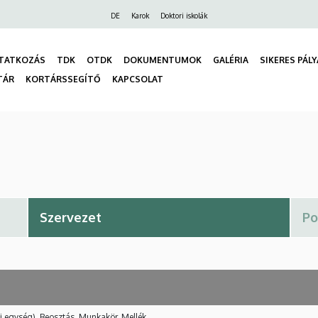
Felső
DE
Karok
Doktori iskolák
navigáció
TATKOZÁS
TDK
OTDK
DOKUMENTUMOK
GALÉRIA
SIKERES PÁL
TÁR
KORTÁRSSEGÍTŐ
KAPCSOLAT
gáció
i egység), Beosztás, Munkakör, Mellék