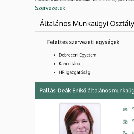
Szervezetek
Általános Munkaügyi Osztál
Felettes szervezeti egységek
Debreceni Egyetem
Kancellária
HR Igazgatóság
Pallás-Deák Enikő
általános munkaüg
S
S
K