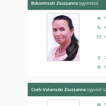
Bukovinszki Zsuzsanna
ügyintéző
S
K
E
C
É
Cseh-Volenszki Zsuzsanna
ügyvivő-s
S