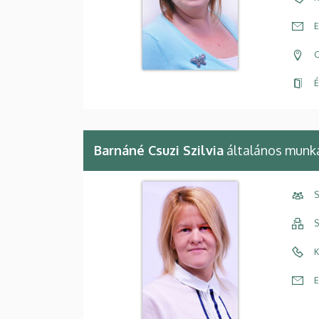
E
C
É
Barnáné Csuzi Szilvia
általános munka
S
S
K
E