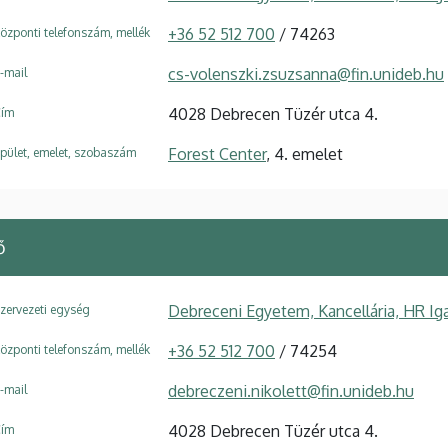
+36 52 512 700
/ 74263
özponti telefonszám, mellék
cs-volenszki.zsuzsanna@fin.unideb.hu
-mail
4028 Debrecen Tüzér utca 4.
ím
Forest Center
, 4. emelet
pület, emelet, szobaszám
ő
Debreceni Egyetem, Kancellária, HR Ig
zervezeti egység
+36 52 512 700
/ 74254
özponti telefonszám, mellék
debreczeni.nikolett@fin.unideb.hu
-mail
4028 Debrecen Tüzér utca 4.
ím