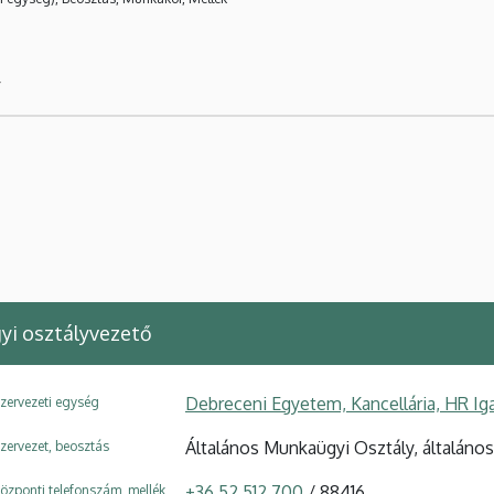
y
yi osztályvezető
Debreceni Egyetem, Kancellária, HR Ig
zervezeti egység
Általános Munkaügyi Osztály, általáno
zervezet, beosztás
+36 52 512 700
/ 88416
özponti telefonszám, mellék