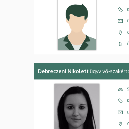
K
E
C
É
Debreczeni Nikolett
ügyvivő-szakért
S
K
E
C