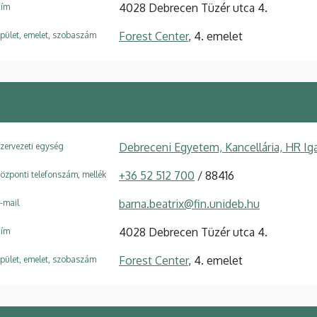
4028 Debrecen Tüzér utca 4.
ím
Forest Center
, 4. emelet
pület, emelet, szobaszám
Debreceni Egyetem, Kancellária, HR Ig
zervezeti egység
+36 52 512 700
/ 88416
özponti telefonszám, mellék
barna.beatrix@fin.unideb.hu
-mail
4028 Debrecen Tüzér utca 4.
ím
Forest Center
, 4. emelet
pület, emelet, szobaszám