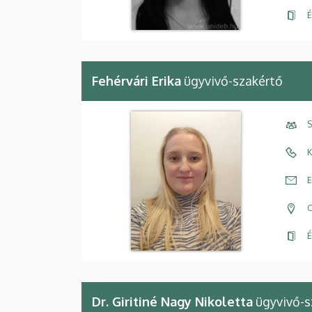
É
Fehérvári Erika
ügyvivő-szakértő
S
K
E
C
É
Dr. Giritiné Nagy Nikoletta
ügyvivő-s