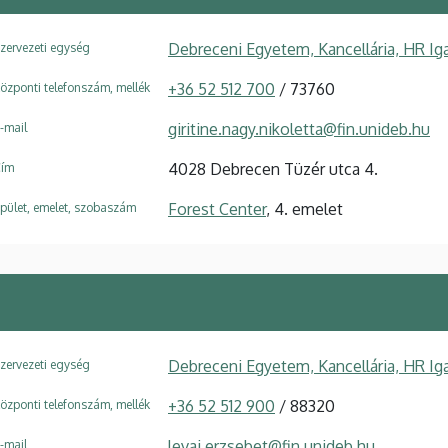
Debreceni Egyetem, Kancellária, HR Ig
zervezeti egység
+36 52 512 700
/ 73760
özponti telefonszám, mellék
giritine.nagy.nikoletta@fin.unideb.hu
-mail
4028 Debrecen Tüzér utca 4.
ím
Forest Center
, 4. emelet
pület, emelet, szobaszám
Debreceni Egyetem, Kancellária, HR Ig
zervezeti egység
+36 52 512 900
/ 88320
özponti telefonszám, mellék
levai.erzsebet@fin.unideb.hu
-mail