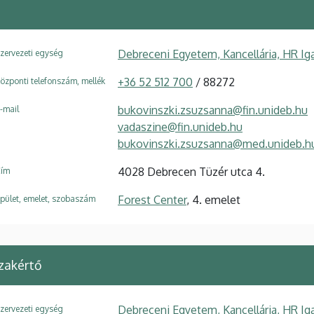
Debreceni Egyetem, Kancellária, HR Ig
zervezeti egység
+36 52 512 700
/ 88272
özponti telefonszám, mellék
bukovinszki.zsuzsanna@fin.unideb.hu
-mail
vadaszine@fin.unideb.hu
bukovinszki.zsuzsanna@med.unideb.h
4028 Debrecen Tüzér utca 4.
ím
Forest Center
, 4. emelet
pület, emelet, szobaszám
zakértő
Debreceni Egyetem, Kancellária, HR Ig
zervezeti egység