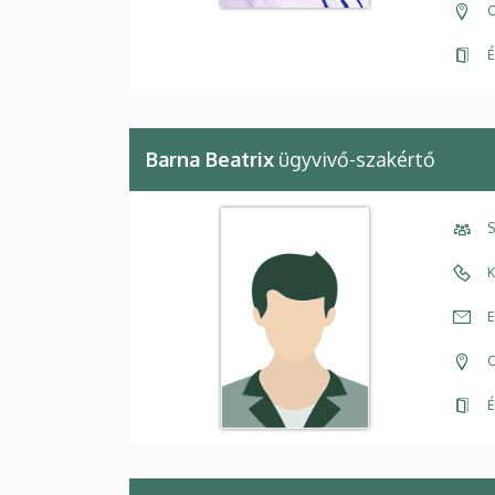
C
É
Barna Beatrix
ügyvivő-szakértő
S
K
E
C
É