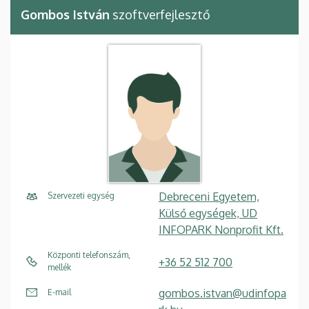
Gombos István
szoftverfejlesztő
Debreceni Egyetem,
Szervezeti egység
Külső egységek, UD
INFOPARK Nonprofit Kft.
Központi telefonszám,
+36 52 512 700
mellék
gombos.istvan@udinfopa
E-mail