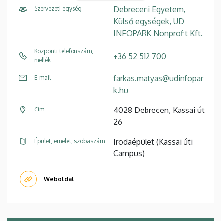
Debreceni Egyetem,
Szervezeti egység
Külső egységek, UD
INFOPARK Nonprofit Kft.
Központi telefonszám,
+36 52 512 700
mellék
farkas.matyas@udinfopar
E-mail
k.hu
4028 Debrecen, Kassai út
Cím
26
Irodaépület (Kassai úti
Épület, emelet, szobaszám
Campus)
Weboldal