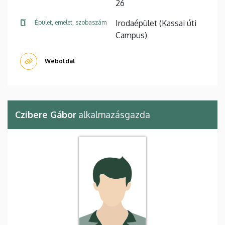
26
Irodaépület (Kassai úti
Épület, emelet, szobaszám
Campus)
Weboldal
Czibere Gábor
alkalmazásgazda