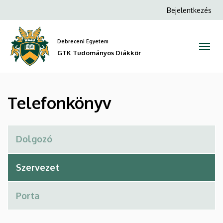
Telefonkönyv
Ugrás
Anonim
Bejelentkezés
a
Felhasználói
|
tartalomra
fiók
Debreceni Egyetem
GTK
menüje
GTK Tudományos Diákkör
Tudományos
Diákkör
Telefonkönyv