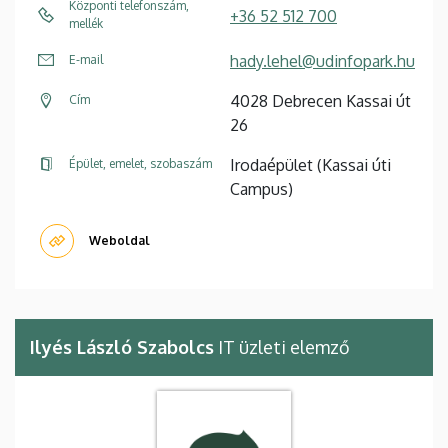
Központi telefonszám,
+36 52 512 700
mellék
hady.lehel@udinfopark.hu
E-mail
4028 Debrecen Kassai út
Cím
26
Irodaépület (Kassai úti
Épület, emelet, szobaszám
Campus)
Weboldal
Ilyés László Szabolcs
IT üzleti elemző