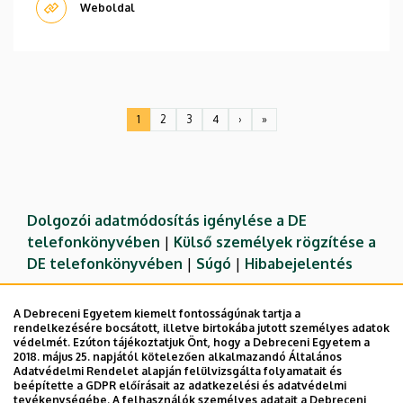
Weboldal
Oldalszámozás
1
2
3
4
›
»
Jelenlegi
Oldal
Oldal
Oldal
Következő
Utolsó
oldal
oldal
oldal
Dolgozói adatmódosítás igénylése a DE
telefonkönyvében
|
Külső személyek rögzítése a
DE telefonkönyvében
|
Súgó
|
Hibabejelentés
A Debreceni Egyetem kiemelt fontosságúnak tartja a
rendelkezésére bocsátott, illetve birtokába jutott személyes adatok
védelmét. Ezúton tájékoztatjuk Önt, hogy a Debreceni Egyetem a
2018. május 25. napjától kötelezően alkalmazandó Általános
Adatvédelmi Rendelet alapján felülvizsgálta folyamatait és
beépítette a GDPR előírásait az adatkezelési és adatvédelmi
tevékenységébe. A felhasználók személyes adatait a Debreceni