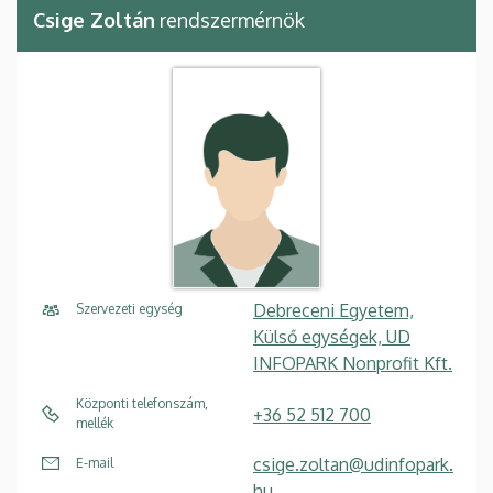
Csige Zoltán
rendszermérnök
Debreceni Egyetem,
Szervezeti egység
Külső egységek, UD
INFOPARK Nonprofit Kft.
Központi telefonszám,
+36 52 512 700
mellék
csige.zoltan@udinfopark.
E-mail
hu