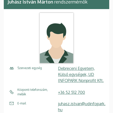
Juhász István Márton
rendszermérnök
Debreceni Egyetem,
Szervezeti egység
Külső egységek, UD
INFOPARK Nonprofit Kft.
Központi telefonszám,
+36 52 512 700
mellék
juhasz.istvan@udinfopark.
E-mail
hu