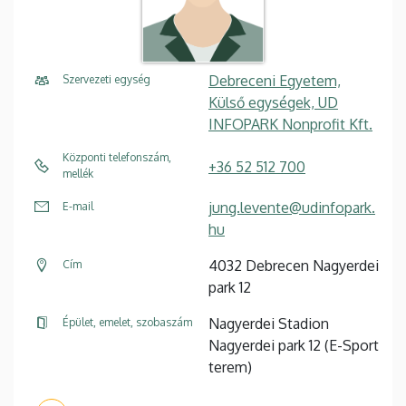
Debreceni Egyetem,
Szervezeti egység
Külső egységek, UD
INFOPARK Nonprofit Kft.
Központi telefonszám,
+36 52 512 700
mellék
jung.levente@udinfopark.
E-mail
hu
4032 Debrecen Nagyerdei
Cím
park 12
Nagyerdei Stadion
Épület, emelet, szobaszám
Nagyerdei park 12 (E-Sport
terem)