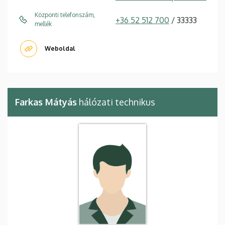
Központi telefonszám,
+36 52 512 700
/ 33333
mellék
Weboldal
Farkas Mátyás
hálózati technikus