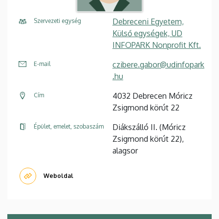
Debreceni Egyetem,
Szervezeti egység
Külső egységek, UD
INFOPARK Nonprofit Kft.
czibere.gabor@udinfopark
E-mail
.hu
4032 Debrecen Móricz
Cím
Zsigmond körút 22
Diákszálló II. (Móricz
Épület, emelet, szobaszám
Zsigmond körút 22),
alagsor
Weboldal