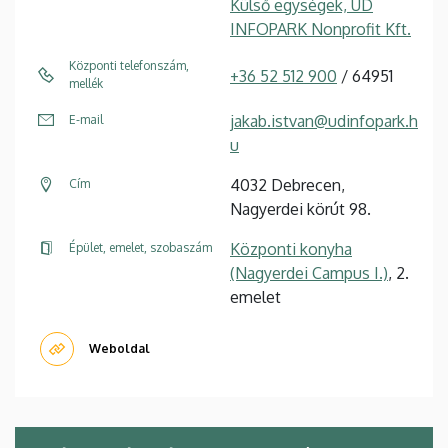
Külső egységek, UD
INFOPARK Nonprofit Kft.
Központi telefonszám,
+36 52 512 900
/ 64951
mellék
jakab.istvan@udinfopark.h
E-mail
u
4032 Debrecen,
Cím
Nagyerdei körút 98.
Központi konyha
Épület, emelet, szobaszám
(Nagyerdei Campus I.)
, 2.
emelet
Weboldal