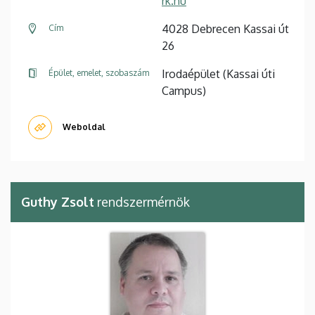
rk.hu
4028 Debrecen Kassai út
Cím
26
Irodaépület (Kassai úti
Épület, emelet, szobaszám
Campus)
Weboldal
Guthy Zsolt
rendszermérnök