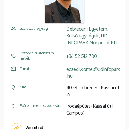
Debreceni Egyetem,
Szervezeti egység
Külső egységek, UD
INFOPARK Nonprofit Kft.
Központi telefonszám,
+36 52 512 700
mellék
ecsedi.kornel@udinfopark
E-mail
.hu
4028 Debrecen, Kassai út
Cím
26
Irodaépület (Kassai úti
Épület, emelet, szobaszám
Campus)
Weboldal