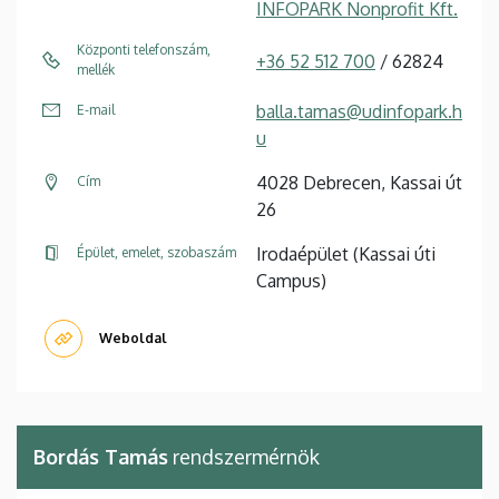
INFOPARK Nonprofit Kft.
Központi telefonszám,
+36 52 512 700
/ 62824
mellék
balla.tamas@udinfopark.h
E-mail
u
4028 Debrecen, Kassai út
Cím
26
Irodaépület (Kassai úti
Épület, emelet, szobaszám
Campus)
Weboldal
Bordás Tamás
rendszermérnök