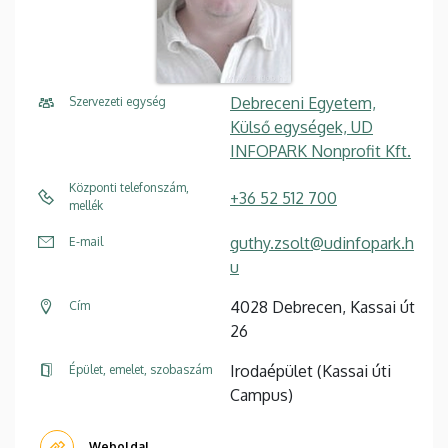
Debreceni Egyetem,
Szervezeti egység
Külső egységek, UD
INFOPARK Nonprofit Kft.
Központi telefonszám,
+36 52 512 700
mellék
guthy.zsolt@udinfopark.h
E-mail
u
4028 Debrecen, Kassai út
Cím
26
Irodaépület (Kassai úti
Épület, emelet, szobaszám
Campus)
Weboldal