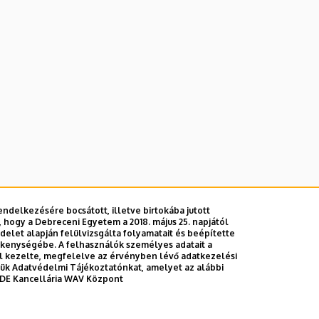
ndelkezésére bocsátott, illetve birtokába jutott
 hogy a Debreceni Egyetem a 2018. május 25. napjától
E telefonkönyvében
|
Külső személyek rögzítése a DE te
let alapján felülvizsgálta folyamatait és beépítette
ékenységébe. A felhasználók személyes adatait a
el kezelte, megfelelve az érvényben lévő adatkezelési
ttük Adatvédelmi Tájékoztatónkat, amelyet az alábbi
DE Kancellária WAV Központ
Adatvédel
Adatvédelem