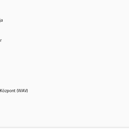
ja
r
R Központ (WAV)