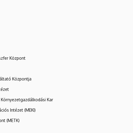
szfer Központ
ltató Központja
tézet
 Környezetgazdálkodási Kar
ációs Intézet (MEKI)
ont (METK)