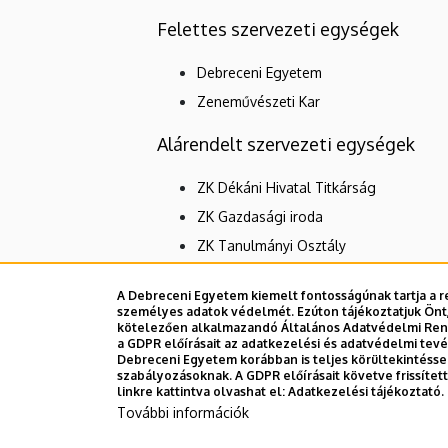
Felettes szervezeti egységek
Debreceni Egyetem
Zeneművészeti Kar
Alárendelt szervezeti egységek
ZK Dékáni Hivatal Titkárság
ZK Gazdasági iroda
ZK Tanulmányi Osztály
A Debreceni Egyetem kiemelt fontosságúnak tartja a re
személyes adatok védelmét. Ezúton tájékoztatjuk Önt,
Dolgozói adatmódosítás igénylése a D
kötelezően alkalmazandó Általános Adatvédelmi Rende
a GDPR előírásait az adatkezelési és adatvédelmi tev
Debreceni Egyetem korábban is teljes körültekintéss
szabályozásoknak. A GDPR előírásait követve frissíte
linkre kattintva olvashat el:
Adatkezelési tájékoztató.
További információk