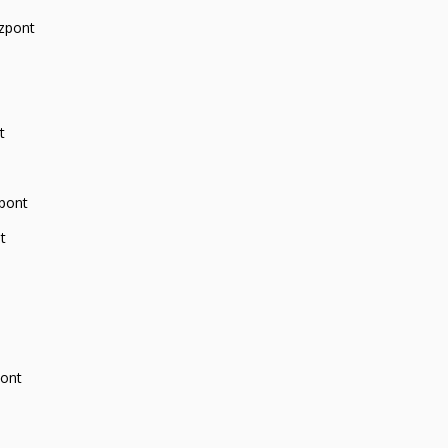
zpont
t
zpont
t
pont