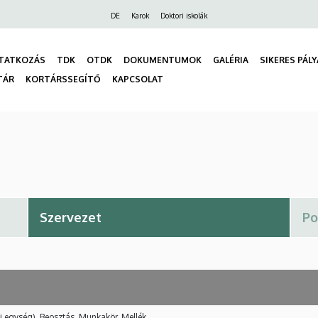
Felső
DE
Karok
Doktori iskolák
navigáció
TATKOZÁS
TDK
OTDK
DOKUMENTUMOK
GALÉRIA
SIKERES PÁL
TÁR
KORTÁRSSEGÍTŐ
KAPCSOLAT
gáció
i egység), Beosztás, Munkakör, Mellék