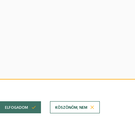
lefonkönyvében
|
Súgó
|
Hibabejelentés
ELFOGADOM
KÖSZÖNÖM, NEM
em
Technikai információk
Copyright © 2026 Unideb