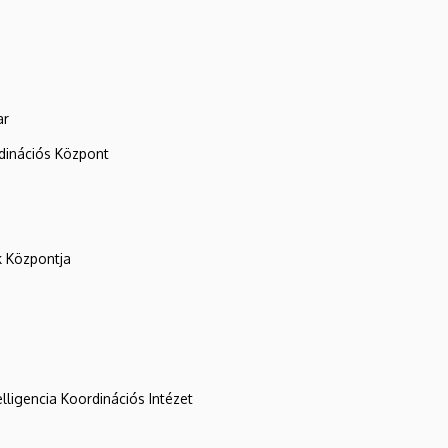
ar
rdinációs Központ
k Központja
lligencia Koordinációs Intézet