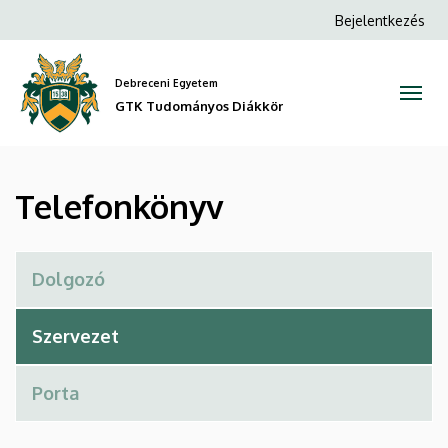
Telefonkönyv
Ugrás
Anonim
Bejelentkezés
a
Felhasználói
|
tartalomra
fiók
Debreceni Egyetem
GTK
menüje
GTK Tudományos Diákkör
Tudományos
Diákkör
Telefonkönyv