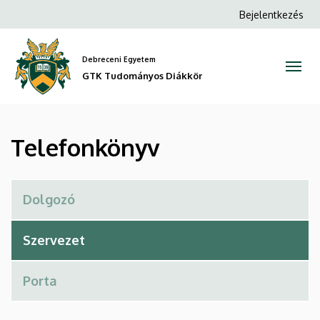
Telefonkönyv
Ugrás
Anonim
Bejelentkezés
a
Felhasználói
|
tartalomra
fiók
Debreceni Egyetem
GTK
menüje
GTK Tudományos Diákkör
Tudományos
Diákkör
Telefonkönyv