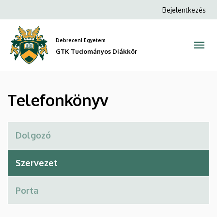
Telefonkönyv
Ugrás
Anonim
Bejelentkezés
a
Felhasználói
|
tartalomra
fiók
Debreceni Egyetem
GTK
menüje
GTK Tudományos Diákkör
Tudományos
Diákkör
Telefonkönyv