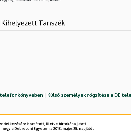
 Kihelyezett Tanszék
E telefonkönyvében
|
Külső személyek rögzítése a DE te
ndelkezésére bocsátott, illetve birtokába jutott
 hogy a Debreceni Egyetem a 2018. május 25. napjától