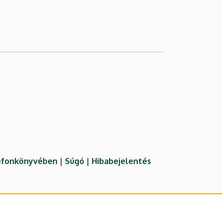
lefonkönyvében
|
Súgó
|
Hibabejelentés