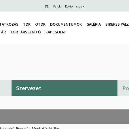
Felső
DE
Karok
Doktori iskolák
navigáció
TATKOZÁS
TDK
OTDK
DOKUMENTUMOK
GALÉRIA
SIKERES PÁL
TÁR
KORTÁRSSEGÍTŐ
KAPCSOLAT
gáció
i egység), Beosztás, Munkakör, Mellék