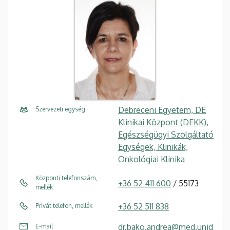
Debreceni Egyetem, DE
Szervezeti egység
Klinikai Központ (DEKK),
Egészségügyi Szolgáltató
Egységek, Klinikák,
Onkológiai Klinika
Központi telefonszám,
+36 52 411 600
/ 55173
mellék
+36 52 511 838
Privát telefon, mellék
dr.bako.andrea@med.unid
E-mail