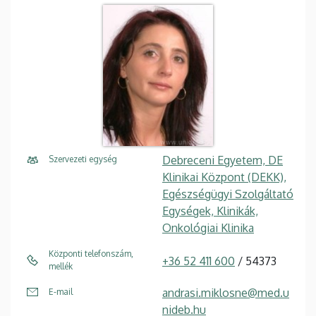
Debreceni Egyetem, DE
Szervezeti egység
Klinikai Központ (DEKK),
Egészségügyi Szolgáltató
Egységek, Klinikák,
Onkológiai Klinika
Központi telefonszám,
+36 52 411 600
/ 54373
mellék
andrasi.miklosne@med.u
E-mail
nideb.hu