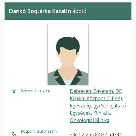
Dankó Boglárka Katalin
ápoló
Debreceni Egyetem, DE
Szervezeti egység
Klinikai Központ (DEKK),
Egészségügyi Szolgáltató
Egységek, Klinikák,
Onkológiai Klinika
Központi telefonszám,
+36 52 255 840
/ 54332