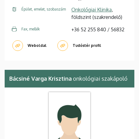
Onkológiai Klinika
,
Épület, emelet, szobaszám
földszint (szakrendelő)
+36 52 255 840 / 56832
Fax, mellék
Weboldal
Tudóstér profil
Bácsiné Varga Krisztina
onkológiai szakápoló