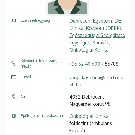
Debreceni Egyetem, DE
Szervezeti egység
Klinikai Központ (DEKK),
Egészségügyi Szolgáltató
Egységek, Klinikák,
Onkológiai Klinika
Központi telefonszám,
+36 52 411 600
/ 56788
mellék
varga.krisztina@med.unid
E-mail
eb.hu
4032 Debrecen,
Cím
Nagyerdei körút 98.
Onkológiai Klinika
,
Épület, emelet, szobaszám
földszint (ambuláns
kezelő)