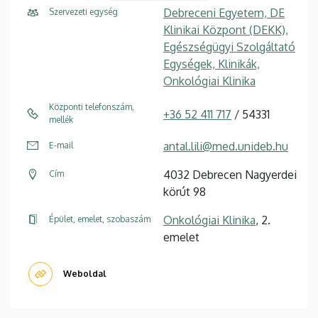
Debreceni Egyetem, DE
Szervezeti egység
Klinikai Központ (DEKK),
Egészségügyi Szolgáltató
Egységek, Klinikák,
Onkológiai Klinika
Központi telefonszám,
+36 52 411 717
/ 54331
mellék
antal.lili@med.unideb.hu
E-mail
4032 Debrecen Nagyerdei
Cím
körút 98
Onkológiai Klinika
, 2.
Épület, emelet, szobaszám
emelet
Weboldal