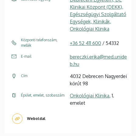
Klinikai Központ (DEKK),
Egészségügyi Szolgáltató
Egységek, Klinikák,
Onkológiai Klinika
Központi telefonszám,
+36 52 411 600
/ 54332
mellék
bereczki.erika@med.unide
E-mail
b.hu
4032 Debrecen Nagyerdei
Cím
körút 98
Onkológiai Klinika
, 1.
Épület, emelet, szobaszám
emelet
Weboldal