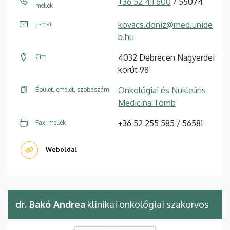
+36 52 411 600
/ 55074
mellék
kovacs.doniz@med.unide
E-mail
b.hu
4032 Debrecen Nagyerdei
Cím
körút 98
Onkológiai és Nukleáris
Épület, emelet, szobaszám
Medicina Tömb
+36 52 255 585 / 56581
Fax, mellék
Weboldal
dr. Bakó Andrea
klinikai onkológiai szakorvos