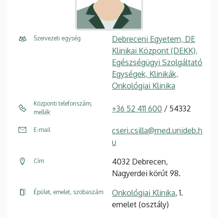
Debreceni Egyetem, DE
Szervezeti egység
Klinikai Központ (DEKK),
Egészségügyi Szolgáltató
Egységek, Klinikák,
Onkológiai Klinika
Központi telefonszám,
+36 52 411 600
/ 54332
mellék
cseri.csilla@med.unideb.h
E-mail
u
4032 Debrecen,
Cím
Nagyerdei körút 98.
Onkológiai Klinika
, 1.
Épület, emelet, szobaszám
emelet (osztály)