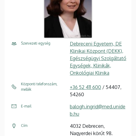
Debreceni Egyetem, DE
Szervezeti egység
Klinikai Központ (DEKK),
Egészségügyi Szolgáltató
Egységek, Klinikák,
Onkológiai Klinika
Központi telefonszám,
+36 52 411 600
/ 54407,
mellék
54260
balogh.ingrid@med.unide
E-mail
b.hu
4032 Debrecen,
Cím
Nagyerdei körút 98.