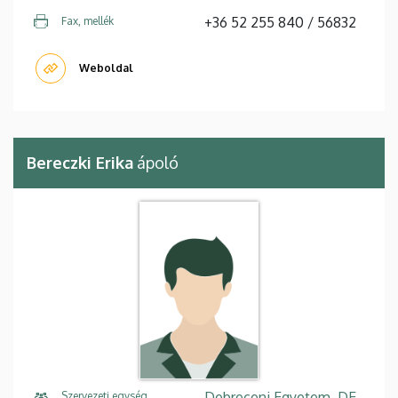
+36 52 255 840 / 56832
Fax, mellék
Weboldal
Bereczki Erika
ápoló
Debreceni Egyetem, DE
Szervezeti egység