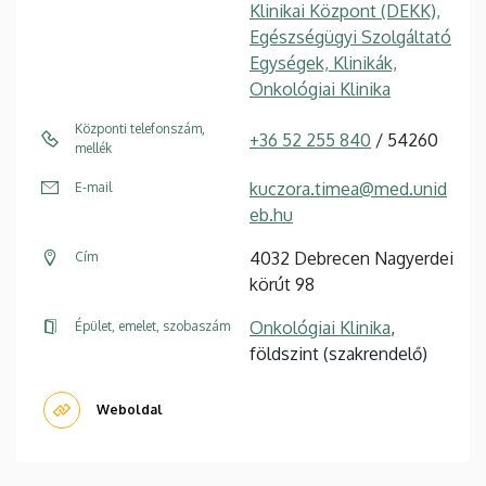
Klinikai Központ (DEKK),
Egészségügyi Szolgáltató
Egységek, Klinikák,
Onkológiai Klinika
Központi telefonszám,
+36 52 255 840
/ 54260
mellék
kuczora.timea@med.unid
E-mail
eb.hu
4032 Debrecen Nagyerdei
Cím
körút 98
Onkológiai Klinika
,
Épület, emelet, szobaszám
földszint (szakrendelő)
Weboldal