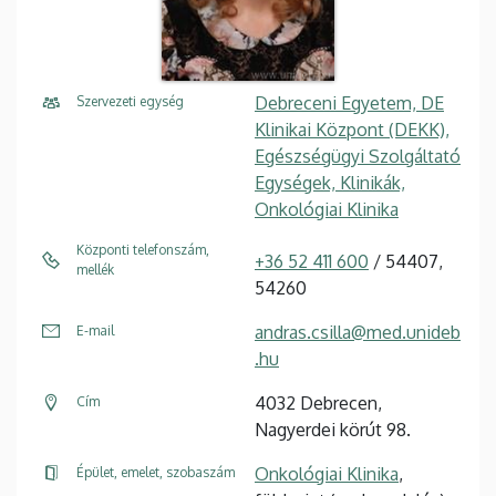
Debreceni Egyetem, DE
Szervezeti egység
Klinikai Központ (DEKK),
Egészségügyi Szolgáltató
Egységek, Klinikák,
Onkológiai Klinika
Központi telefonszám,
+36 52 411 600
/ 54407,
mellék
54260
andras.csilla@med.unideb
E-mail
.hu
4032 Debrecen,
Cím
Nagyerdei körút 98.
Onkológiai Klinika
,
Épület, emelet, szobaszám