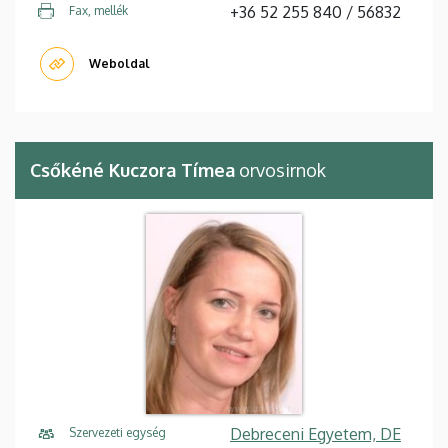
+36 52 255 840 / 56832
Fax, mellék
Weboldal
Csőkéné Kuczora Tímea
orvosirnok
Debreceni Egyetem, DE
Szervezeti egység