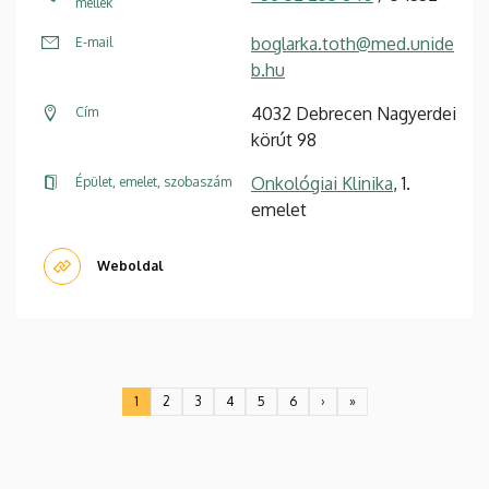
mellék
boglarka.toth@med.unide
E-mail
b.hu
4032 Debrecen Nagyerdei
Cím
körút 98
Onkológiai Klinika
, 1.
Épület, emelet, szobaszám
emelet
Weboldal
Oldalszámozás
1
2
3
4
5
6
›
»
Jelenlegi
Oldal
Oldal
Oldal
Oldal
Oldal
Következő
Utolsó
oldal
oldal
oldal