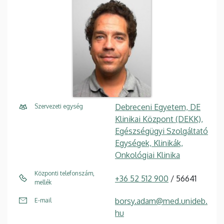
Debreceni Egyetem, DE
Szervezeti egység
Klinikai Központ (DEKK),
Egészségügyi Szolgáltató
Egységek, Klinikák,
Onkológiai Klinika
Központi telefonszám,
+36 52 512 900
/ 56641
mellék
borsy.adam@med.unideb.
E-mail
hu