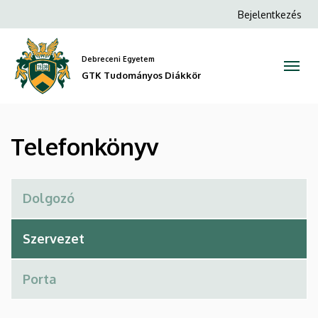
Telefonkönyv
Ugrás
Anonim
Bejelentkezés
a
Felhasználói
|
tartalomra
fiók
Debreceni Egyetem
GTK
menüje
GTK Tudományos Diákkör
Tudományos
Diákkör
Telefonkönyv