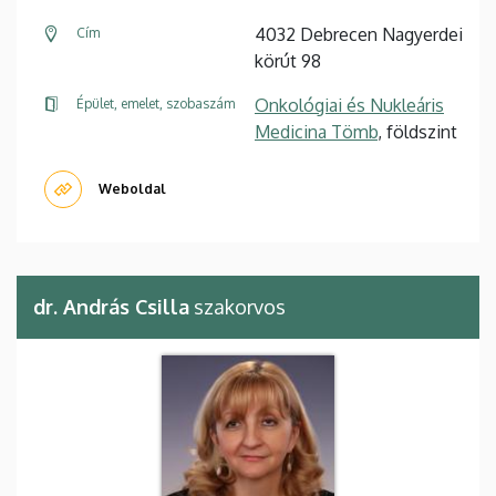
4032 Debrecen Nagyerdei
Cím
körút 98
Onkológiai és Nukleáris
Épület, emelet, szobaszám
Medicina Tömb
, földszint
Weboldal
dr. András Csilla
szakorvos