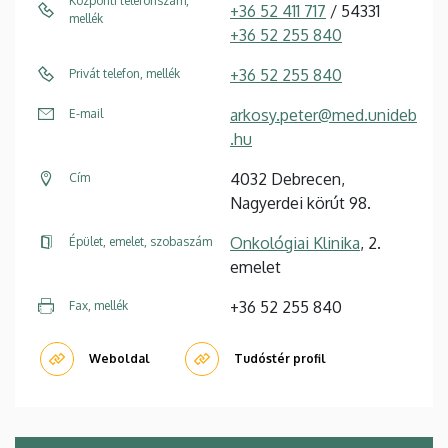
Központi telefonszám,
+36 52 411 717
/ 54331
mellék
+36 52 255 840
+36 52 255 840
Privát telefon, mellék
arkosy.peter@med.unideb
E-mail
.hu
4032 Debrecen,
Cím
Nagyerdei körút 98.
Onkológiai Klinika
, 2.
Épület, emelet, szobaszám
emelet
+36 52 255 840
Fax, mellék
Weboldal
Tudóstér profil