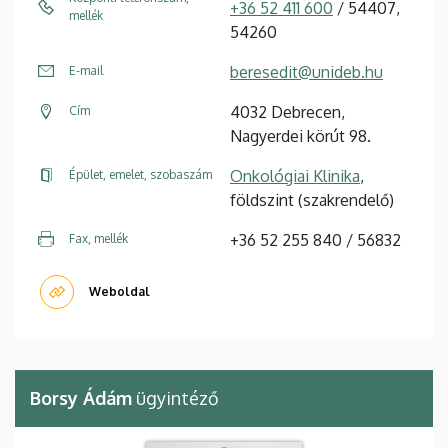
+36 52 411 600
/ 54407,
mellék
54260
beresedit@unideb.hu
E-mail
4032 Debrecen,
Cím
Nagyerdei körút 98.
Onkológiai Klinika
,
Épület, emelet, szobaszám
földszint (szakrendelő)
+36 52 255 840 / 56832
Fax, mellék
Weboldal
Borsy Ádám
ügyintéző