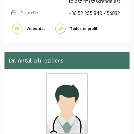
földszint (szakrendelés)
+36 52 255 840 / 56832
Fax, mellék
Weboldal
Tudóstér profil
Dr. Antal Lili
rezidens