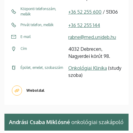
Központi telefonszám,
+36 52 255 600
/ 51306
mellék
+36 52 255 144
Privát telefon, mellék
rabne@med.unideb.hu
E-mail
4032 Debrecen,
Cím
Nagyerdei körút 98.
Onkológiai Klinika
(study
Épület, emelet, szobaszám
szoba)
Weboldal
Andrási Csaba Miklósné
onkológiai szakápoló